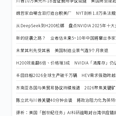
川普10万美元H-1B签证费用争议延烧 美国商会提
魏哲家自嘲含泪打造台积美厂 NYT剖析1.8万条法
从DeepSeek到H200松绑 盘点NVIDIA 2025年
新的逆袭之路？ 业者估未来5~10年中国将窜出多家
未蒙其利先受其害 美国制造业景气连9个月衰退
H200效能翻6倍、价格增3成 NVIDIA「清库存」
丰田目标2026全球生产破千万辆 HEV需求强劲跨
东南亚各国与美贸易协议持续推进 2026聚焦关键
陈立武与川普关键40分钟会谈 将政治阻力化为英特
评析：美国「创世纪任务」AI科研战略对台湾供应链