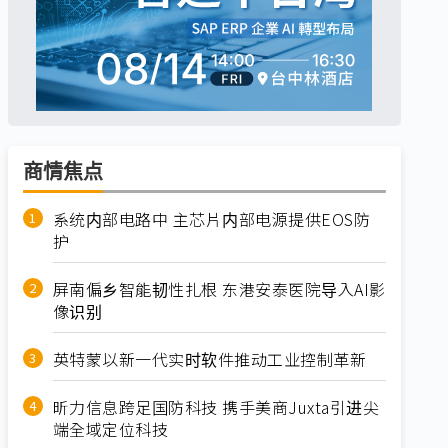
商情焦点
系统内部电路中 主芯片内部电源提供EOS防
护
屏南偏乡智能韧性扎根 东港安泰医院导入AI影
像识别
英特蒙以新一代实时软件推动工业控制革新
昕力信息跨足国防科技 携手美商Juxta引进尖
端全域定位科技