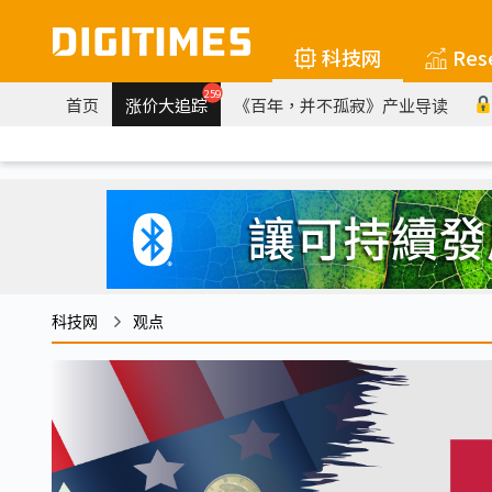
科技网
Res
259
首页
涨价大追踪
《百年，并不孤寂》产业导读
科技网
观点