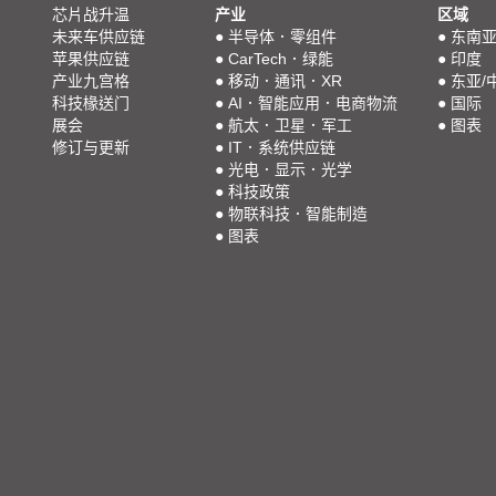
芯片战升温
产业
区域
未来车供应链
●
半导体．零组件
●
东南
苹果供应链
●
CarTech．绿能
●
印度
产业九宫格
●
移动．通讯．XR
●
东亚/
科技椽送门
●
AI．智能应用．电商物流
●
国际
展会
●
航太．卫星．军工
●
图表
修订与更新
●
IT．系统供应链
●
光电．显示．光学
●
科技政策
●
物联科技．智能制造
●
图表