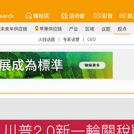
earch
椽经阁
活动家
影音
英
未来车供应链
苹果供应链
产业
区域
议题
观点
火线话题
｜
专家讲堂
｜
CEO