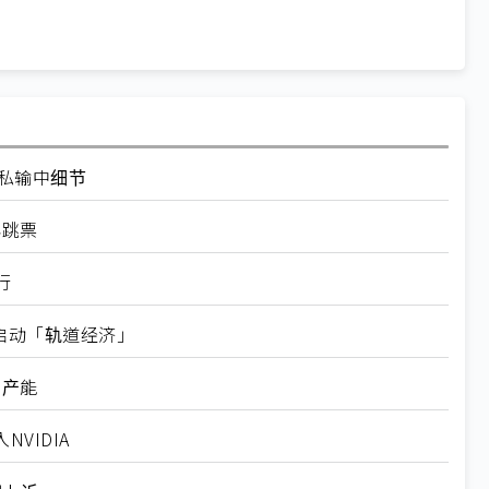
走私输中细节
再跳票
行
内启动「轨道经济」
新产能
VIDIA