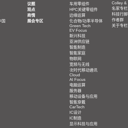
Colley &
议题
车用零组件
名家专栏
亚
观点
HPC关键零组件
科技行脚
商情
边缘运算
作者群
中国
展会专区
化合物/功率半导体
关于专栏
Green Tech
EV Focus
新兴科技
亚洲供应链
智能制造
智能家庭
物联网
宽频与无线
次时代移动通讯
Cloud
AI Focus
电脑运算
服务器
移动设备与应用
智能穿戴
CarTech
IC设计
IC制造
显示科技与应用