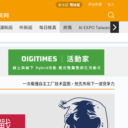
评估申请
登入
繁体版
简体版
文网
漫新闻
听新闻
每日椽真
商情
AI EXPO Taiwan
COM
一次看懂自主工厂技术蓝图，抢先布局下一波竞争力