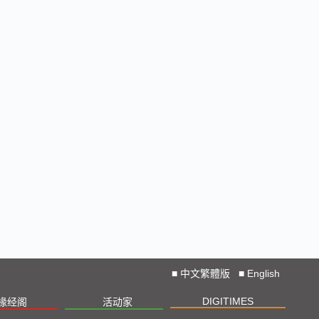
■
中文繁體版
■
English
DIGITIMES
椽经阁
活动家