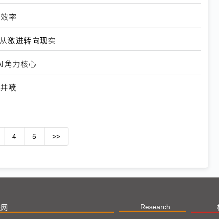
高效率
6从激进转向现实
I角力核心
求井喷
4
5
>>
Research
技网