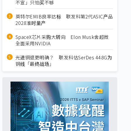
不宣」只怕买不够
英特尔EMIB良率达标 联发科第2代ASIC产品
2028准时量产
SpaceX芯片采购大转向 Elon Musk舍超微
全面采用NVIDIA
光进铜退更明确？ 联发科估SerDes 448G为
铜线「最终战场」