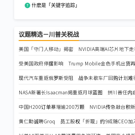
什麽是「关键字追踪」
议题精选－川普关税战
美国「守门人移动」揭密 NVIDIA高端AI芯片地下
受美国政府停摆影响 Trump Mobile金色手机出货
现代汽车重返俄罗斯受阻 战争未歇车厂回购计划难
NASA新署长Isaacman揭重返月球蓝图 拼川普任
中国H200订单暴增逾200万颗 NVIDIA传急敲台积
黄仁勳诚聘Groq 员工股权「折现」约9成随CEO加入N