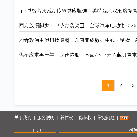
InP基板荒恐成AI传输供应瓶颈 英特磊采双策略提
西方放慢脚步、中系奇袭突围 全球汽车电动化202
地缘政治重塑科技版图 东南亚成数据中心、制造与A
供不应求再十年 龙德造船：水面/水下无人载具需
1
2
3
关于我们
服务说明
着作权
隐私权
常见问题
|
|
|
|
|
首页
科