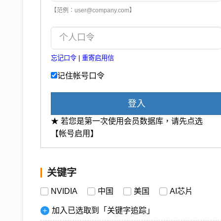
【范例：user@company.com】
忘记口令
|
重寄启用信
记住帐号口令
登入
★ 若您是第一次使用会员数据库，请先点选
【帐号启用】
关键字
NVIDIA
中国
美国
AI芯片
加入已选取到「关键字追踪」