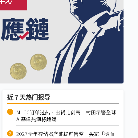
近７天热门报导
MLCC订单过热、出货比创高 村田示警全球
AI基建热潮将趋缓
2027全年存储器产能提前售罄 买家「秘而