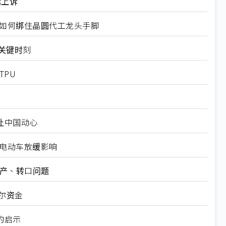
起上诉
规如何绑住晶圆代工龙头手脚
十大关键时刻
TPU
仍让中国动心
越电动车放缓影响
矿产、转口问题
尔资金
的启示