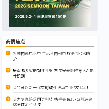
商情焦点
系统内部电路中 主芯片内部电源提供EOS防
护
屏南偏乡智能韧性扎根 东港安泰医院导入AI影
像识别
英特蒙以新一代实时软件推动工业控制革新
昕力信息跨足国防科技 携手美商Juxta引进尖
端全域定位科技