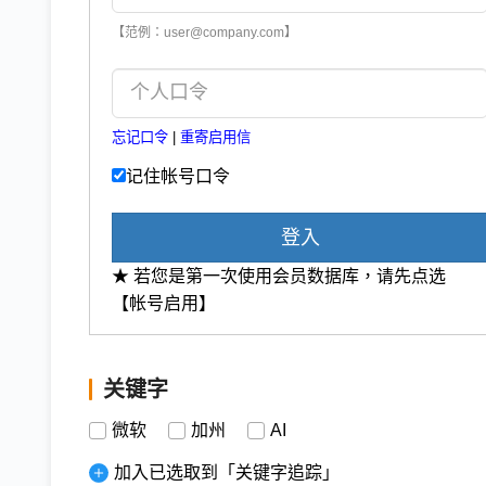
【范例：user@company.com】
忘记口令
|
重寄启用信
记住帐号口令
登入
★ 若您是第一次使用会员数据库，请先点选
【帐号启用】
关键字
微软
加州
AI
加入已选取到「关键字追踪」