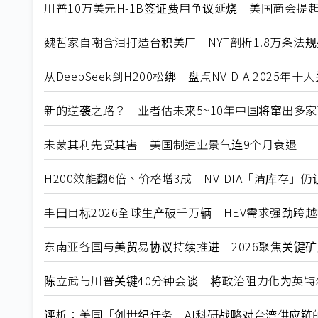
川普10万美元H-1B签证费用争议延烧 美国商会提
魏哲家自嘲含泪打造台积美厂 NYT剖析1.8万条法
从DeepSeek到H200松绑 盘点NVIDIA 2025年
新的逆袭之路？ 业者估未来5~10年中国将窜出多家
未蒙其利先受其害 美国制造业景气连9个月衰退
H200效能翻6倍、价格增3成 NVIDIA「清库存」
丰田目标2026全球生产破千万辆 HEV需求强劲跨
东南亚各国与美贸易协议持续推进 2026聚焦关键
陈立武与川普关键40分钟会谈 将政治阻力化为英特
评析：美国「创世纪任务」AI科研战略对台湾供应链