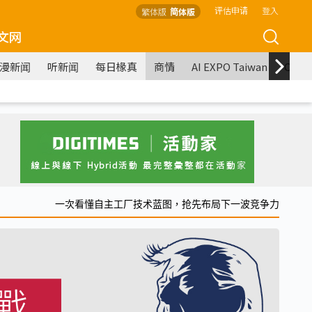
评估申请
登入
繁体版
简体版
文网
漫新闻
听新闻
每日椽真
商情
AI EXPO Taiwan
COM
一次看懂自主工厂技术蓝图，抢先布局下一波竞争力