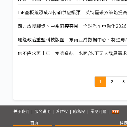
InP基板荒恐成AI传输供应瓶颈 英特磊采双策略提
西方放慢脚步、中系奇袭突围 全球汽车电动化202
地缘政治重塑科技版图 东南亚成数据中心、制造与A
供不应求再十年 龙德造船：水面/水下无人载具需
1
2
3
关于我们
服务说明
着作权
隐私权
常见问题
|
|
|
|
|
首页
科