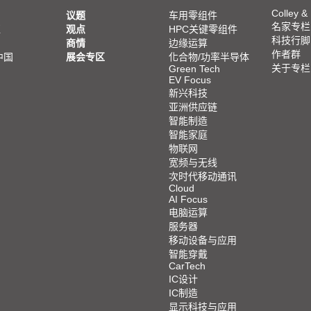
Colley &
议题
车用零组件
名家专栏
亚
观点
HPC关键零组件
科技行脚
商情
边缘运算
作者群
中国
展会专区
化合物/功率半导体
关于专栏
Green Tech
EV Focus
新兴科技
亚洲供应链
智能制造
智能家庭
物联网
宽频与无线
次时代移动通讯
Cloud
AI Focus
电脑运算
服务器
移动设备与应用
智能穿戴
CarTech
IC设计
IC制造
显示科技与应用