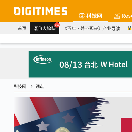
科技网
Res
259
首页
涨价大追踪
《百年，并不孤寂》产业导读
科技网
观点