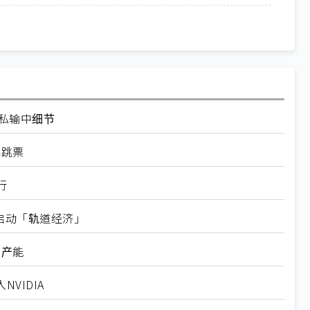
走私输中细节
再跳票
行
内启动「轨道经济」
新产能
VIDIA