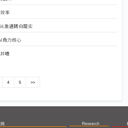
高效率
6从激进转向现实
I角力核心
求井喷
4
5
>>
Research
技网