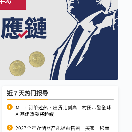
近７天热门报导
MLCC订单过热、出货比创高 村田示警全球
AI基建热潮将趋缓
2027全年存储器产能提前售罄 买家「秘而