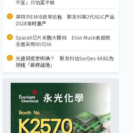
不宣」只怕买不够
英特尔EMIB良率达标 联发科第2代ASIC产品
2028准时量产
SpaceX芯片采购大转向 Elon Musk舍超微
全面采用NVIDIA
光进铜退更明确？ 联发科估SerDes 448G为
铜线「最终战场」