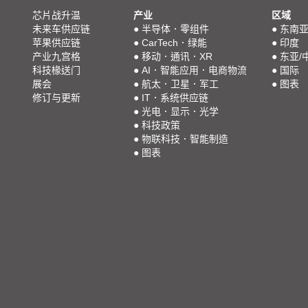
芯片战升温
产业
区域
未来车供应链
●
半导体．零组件
●
东南
苹果供应链
●
CarTech．绿能
●
印度
产业九宫格
●
移动．通讯．XR
●
东亚/
科技椽送门
●
AI．智能应用．电商物流
●
国际
展会
●
航太．卫星．军工
●
图表
修订与更新
●
IT．系统供应链
●
光电．显示．光学
●
科技政策
●
物联科技．智能制造
●
图表