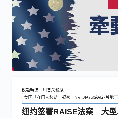
议题精选－川普关税战
纽约签署RAISE法案 大型