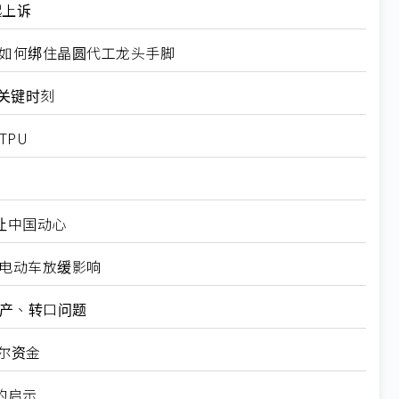
起上诉
规如何绑住晶圆代工龙头手脚
十大关键时刻
TPU
仍让中国动心
越电动车放缓影响
矿产、转口问题
尔资金
的启示