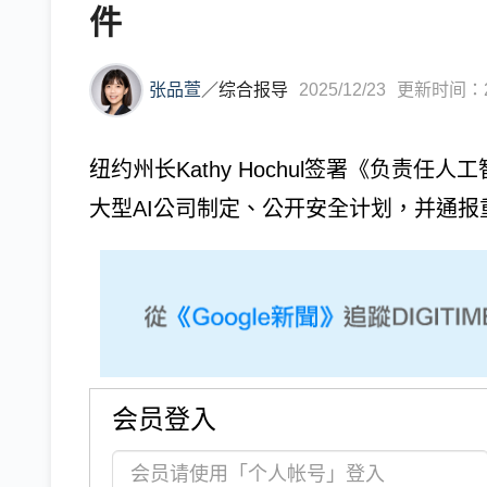
件
张品萱
／
综合报导
2025/12/23
更新时间：202
纽约州长Kathy Hochul签署《负责任人
大型AI公司制定、公开安全计划，并通报重
会员登入