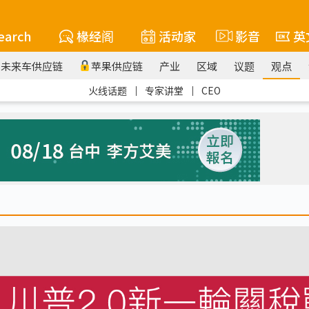
earch
椽经阁
活动家
影音
英
未来车供应链
苹果供应链
产业
区域
议题
观点
火线话题
｜
专家讲堂
｜
CEO