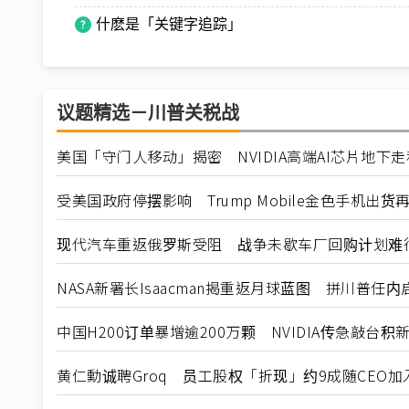
什麽是「关键字追踪」
议题精选－川普关税战
美国「守门人移动」揭密 NVIDIA高端AI芯片地下
受美国政府停摆影响 Trump Mobile金色手机出货
现代汽车重返俄罗斯受阻 战争未歇车厂回购计划难
NASA新署长Isaacman揭重返月球蓝图 拼川普任
中国H200订单暴增逾200万颗 NVIDIA传急敲台积
黄仁勳诚聘Groq 员工股权「折现」约9成随CEO加入N