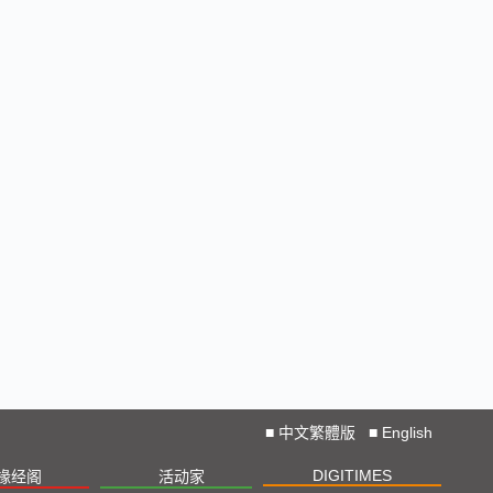
■
中文繁體版
■
English
DIGITIMES
椽经阁
活动家