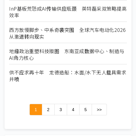
InP基板荒恐成AI传输供应瓶颈 英特磊采双策略提高
效率
西方放慢脚步、中系奇袭突围 全球汽车电动化2026
从激进转向现实
地缘政治重塑科技版图 东南亚成数据中心、制造与
AI角力核心
供不应求再十年 龙德造船：水面/水下无人载具需求
井喷
1
2
3
4
5
>>