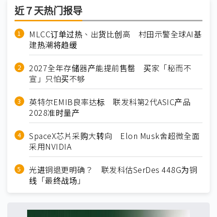
近７天热门报导
MLCC订单过热、出货比创高 村田示警全球AI基
建热潮将趋缓
2027全年存储器产能提前售罄 买家「秘而不
宣」只怕买不够
英特尔EMIB良率达标 联发科第2代ASIC产品
2028准时量产
SpaceX芯片采购大转向 Elon Musk舍超微全面
采用NVIDIA
光进铜退更明确？ 联发科估SerDes 448G为铜
线「最终战场」