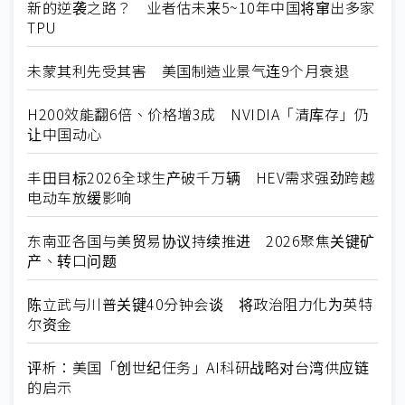
新的逆袭之路？ 业者估未来5~10年中国将窜出多家
TPU
未蒙其利先受其害 美国制造业景气连9个月衰退
H200效能翻6倍、价格增3成 NVIDIA「清库存」仍
让中国动心
丰田目标2026全球生产破千万辆 HEV需求强劲跨越
电动车放缓影响
东南亚各国与美贸易协议持续推进 2026聚焦关键矿
产、转口问题
陈立武与川普关键40分钟会谈 将政治阻力化为英特
尔资金
评析：美国「创世纪任务」AI科研战略对台湾供应链
的启示