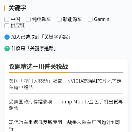
关键字
中国
纯电动车
新能源车
Garmin
供应链
加入已选取到「关键字追踪」
什麽是「关键字追踪」
议题精选－川普关税战
美国「守门人移动」揭密 NVIDIA高端AI芯片地下走
私输中细节
受美国政府停摆影响 Trump Mobile金色手机出货再
跳票
现代汽车重返俄罗斯受阻 战争未歇车厂回购计划难
行