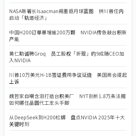
NASA新署长Isaacman揭重返月球蓝图 拼川普任内
启动「轨道经济」
中国H200订单暴增逾200万颗 NVIDIA传急敲台积新
产能
黄仁勳诚聘Groq 员工股权「折现」约9成随CEO加
入NVIDIA
川普10万美元H-1B签证费用争议延烧 美国商会提起
上诉
魏哲家自嘲含泪打造台积美厂 NYT剖析1.8万条法规
如何绑住晶圆代工龙头手脚
从DeepSeek到H200松绑 盘点NVIDIA 2025年十大
关键时刻