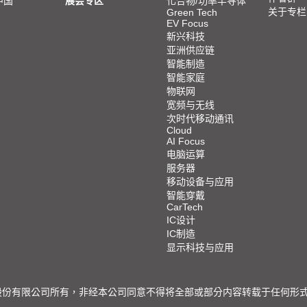
中国
展会专区
化合物/功率半导体
关于专栏
Green Tech
EV Focus
新兴科技
亚洲供应链
智能制造
智能家庭
物联网
宽频与无线
次时代移动通讯
Cloud
AI Focus
电脑运算
服务器
移动设备与应用
智能穿戴
CarTech
IC设计
IC制造
显示科技与应用
限公司所有，非经本公司同意不得将全部或部分内容转载于任何形式之媒体 © 