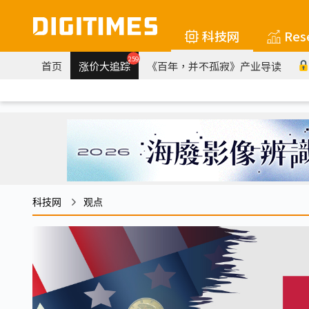
科技网
Res
259
首页
涨价大追踪
《百年，并不孤寂》产业导读
科技网
观点