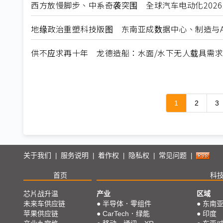
西方放慢脚步、中系奇袭突围 全球汽车电动化202
地缘政治重塑科技版图 东南亚成数据中心、制造与A
供不应求再十年 龙德造船：水面/水下无人载具需
1
2
3
关于我们
服务说明
着作权
隐私权
常见问题
|
|
|
|
|
首页
科
芯片战升温
产业
区域
未来车供应链
●
半导体．零组件
●
东南
苹果供应链
●
CarTech．绿能
●
印度