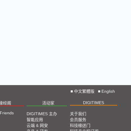
■
中文繁體版
■
English
DIGITIMES
椽经阁
活动家
 Friends
DIGITIMES 主办
关于我们
智能应用
会员服务
云端 & 网安
科技椽送门