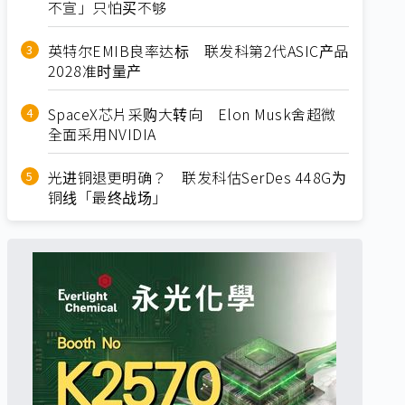
不宣」只怕买不够
英特尔EMIB良率达标 联发科第2代ASIC产品
2028准时量产
SpaceX芯片采购大转向 Elon Musk舍超微
全面采用NVIDIA
光进铜退更明确？ 联发科估SerDes 448G为
铜线「最终战场」