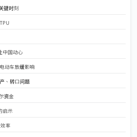
十大关键时刻
TPU
仍让中国动心
越电动车放缓影响
矿产、转口问题
尔资金
的启示
高效率