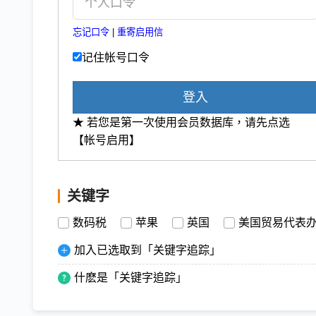
忘记口令
|
重寄启用信
记住帐号口令
登入
★ 若您是第一次使用会员数据库，请先点选
【帐号启用】
关键字
数码税
苹果
英国
美国贸易代表
加入已选取到「关键字追踪」
什麽是「关键字追踪」