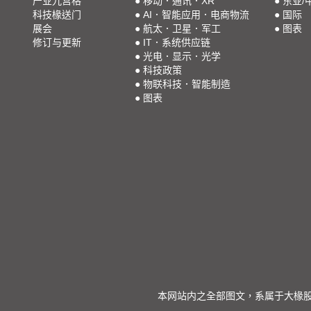
产业九宫格
●
移动．通讯．XR
●
东亚/
科技椽送门
●
AI．智能应用．电商物流
●
国际
展会
●
航太．卫星．军工
●
图表
修订与更新
●
IT．系统供应链
●
光电．显示．光学
●
科技政策
●
物联科技．智能制造
●
图表
本网站内之全部图文，系属于大椽股份有