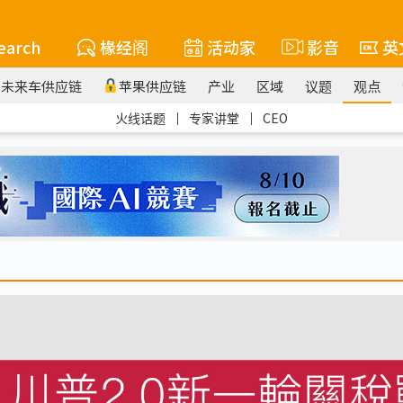
earch
椽经阁
活动家
影音
英
未来车供应链
苹果供应链
产业
区域
议题
观点
火线话题
｜
专家讲堂
｜
CEO