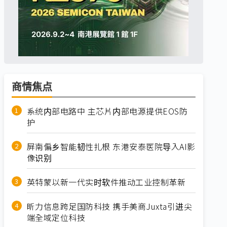
商情焦点
系统内部电路中 主芯片内部电源提供EOS防
护
屏南偏乡智能韧性扎根 东港安泰医院导入AI影
像识别
英特蒙以新一代实时软件推动工业控制革新
昕力信息跨足国防科技 携手美商Juxta引进尖
端全域定位科技