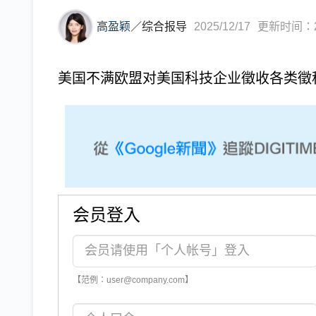
高盈颖
／
综合报导
2025/12/17
更新时间：202
美国不满欧盟对美国科技企业徵收各类徵税
会员登入
【范例：user@company.com】