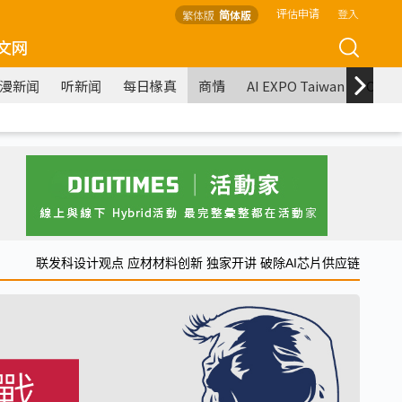
评估申请
登入
繁体版
简体版
文网
漫新闻
听新闻
每日椽真
商情
AI EXPO Taiwan
COM
联发科设计观点 应材材料创新 独家开讲 破除AI芯片供应链