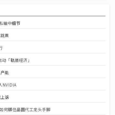
走私输中细节
再跳票
行
内启动「轨道经济」
新产能
VIDIA
起上诉
规如何绑住晶圆代工龙头手脚