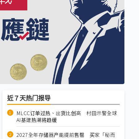
近７天热门报导
MLCC订单过热、出货比创高 村田示警全球
AI基建热潮将趋缓
2027全年存储器产能提前售罄 买家「秘而