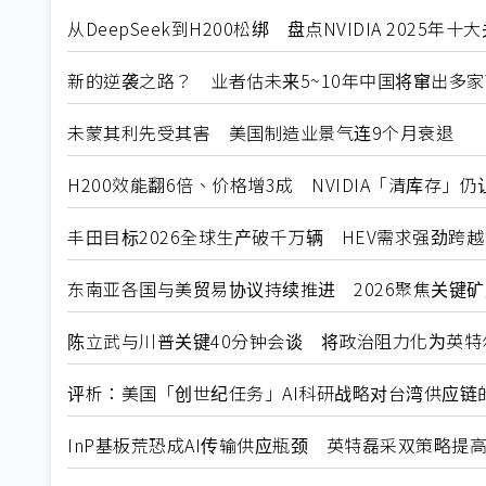
从DeepSeek到H200松绑 盘点NVIDIA 2025年
新的逆袭之路？ 业者估未来5~10年中国将窜出多家
未蒙其利先受其害 美国制造业景气连9个月衰退
H200效能翻6倍、价格增3成 NVIDIA「清库存」
丰田目标2026全球生产破千万辆 HEV需求强劲跨
东南亚各国与美贸易协议持续推进 2026聚焦关键
陈立武与川普关键40分钟会谈 将政治阻力化为英特
评析：美国「创世纪任务」AI科研战略对台湾供应链
InP基板荒恐成AI传输供应瓶颈 英特磊采双策略提