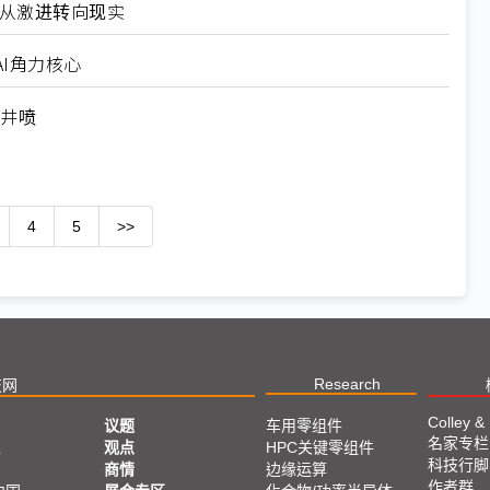
6从激进转向现实
I角力核心
求井喷
4
5
>>
Research
技网
Colley &
议题
车用零组件
名家专栏
亚
观点
HPC关键零组件
科技行脚
商情
边缘运算
作者群