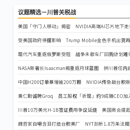
议题精选－川普关税战
美国「守门人移动」揭密 NVIDIA高端AI芯片地下
受美国政府停摆影响 Trump Mobile金色手机出货
现代汽车重返俄罗斯受阻 战争未歇车厂回购计划难
NASA新署长Isaacman揭重返月球蓝图 拼川普任
中国H200订单暴增逾200万颗 NVIDIA传急敲台积
黄仁勳诚聘Groq 员工股权「折现」约9成随CEO加入N
川普10万美元H-1B签证费用争议延烧 美国商会提
魏哲家自嘲含泪打造台积美厂 NYT剖析1.8万条法