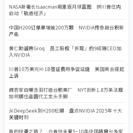
NASA新署长Isaacman揭重返月球蓝图 拼川普任内
启动「轨道经济」
中国H200订单暴增逾200万颗 NVIDIA传急敲台积新
产能
黄仁勳诚聘Groq 员工股权「折现」约9成随CEO加
入NVIDIA
川普10万美元H-1B签证费用争议延烧 美国商会提起
上诉
魏哲家自嘲含泪打造台积美厂 NYT剖析1.8万条法规
如何绑住晶圆代工龙头手脚
从DeepSeek到H200松绑 盘点NVIDIA 2025年十大
关键时刻
新的逆袭之路？ 业者估未来5~10年中国将窜出多家