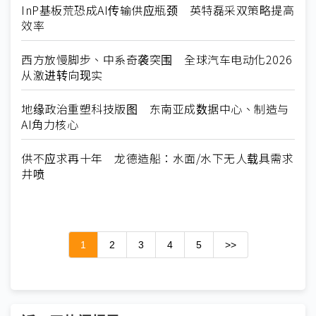
InP基板荒恐成AI传输供应瓶颈 英特磊采双策略提高
效率
西方放慢脚步、中系奇袭突围 全球汽车电动化2026
从激进转向现实
地缘政治重塑科技版图 东南亚成数据中心、制造与
AI角力核心
供不应求再十年 龙德造船：水面/水下无人载具需求
井喷
1
2
3
4
5
>>