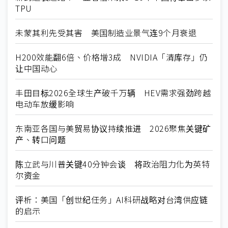
TPU
未蒙其利先受其害 美国制造业景气连9个月衰退
H200效能翻6倍、价格增3成 NVIDIA「清库存」仍
让中国动心
丰田目标2026全球生产破千万辆 HEV需求强劲跨越
电动车放缓影响
东南亚各国与美贸易协议持续推进 2026聚焦关键矿
产、转口问题
陈立武与川普关键40分钟会谈 将政治阻力化为英特
尔资金
评析：美国「创世纪任务」AI科研战略对台湾供应链
的启示