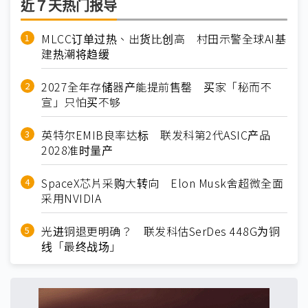
近７天热门报导
MLCC订单过热、出货比创高 村田示警全球AI基
建热潮将趋缓
2027全年存储器产能提前售罄 买家「秘而不
宣」只怕买不够
英特尔EMIB良率达标 联发科第2代ASIC产品
2028准时量产
SpaceX芯片采购大转向 Elon Musk舍超微全面
采用NVIDIA
光进铜退更明确？ 联发科估SerDes 448G为铜
线「最终战场」