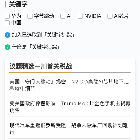
关键字
华为
字节跳动
AI
NVIDIA
AI芯片
中国
加入已选取到「关键字追踪」
什麽是「关键字追踪」
议题精选－川普关税战
美国「守门人移动」揭密 NVIDIA高端AI芯片地下走
私输中细节
受美国政府停摆影响 Trump Mobile金色手机出货再
跳票
现代汽车重返俄罗斯受阻 战争未歇车厂回购计划难
行