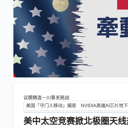
议题精选－川普关税战
美中太空竞赛掀北极圈天线