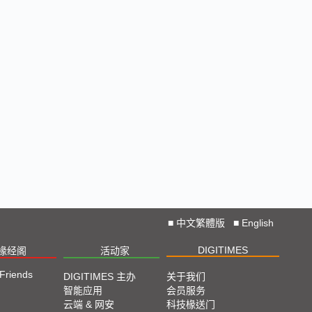
■
中文繁體版
■
English
DIGITIMES
椽经阁
活动家
 Friends
DIGITIMES 主办
关于我们
智能应用
会员服务
云端 & 网安
科技椽送门