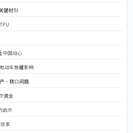
十大关键时刻
TPU
仍让中国动心
越电动车放缓影响
矿产、转口问题
尔资金
的启示
高效率