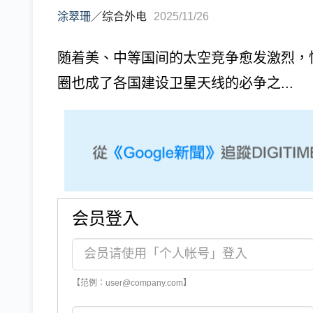
涂翠珊
／
综合外电
2025/11/26
随着美、中等国间的太空竞争愈发激烈，
圈也成了各国建设卫星天线的必争之...
会员登入
【范例：user@company.com】