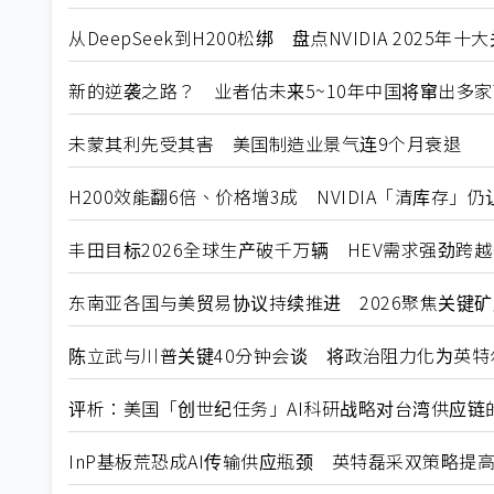
从DeepSeek到H200松绑 盘点NVIDIA 2025年
新的逆袭之路？ 业者估未来5~10年中国将窜出多家
未蒙其利先受其害 美国制造业景气连9个月衰退
H200效能翻6倍、价格增3成 NVIDIA「清库存」
丰田目标2026全球生产破千万辆 HEV需求强劲跨
东南亚各国与美贸易协议持续推进 2026聚焦关键
陈立武与川普关键40分钟会谈 将政治阻力化为英特
评析：美国「创世纪任务」AI科研战略对台湾供应链
InP基板荒恐成AI传输供应瓶颈 英特磊采双策略提