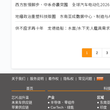
西方放慢脚步、中系奇袭突围 全球汽车电动化202
地缘政治重塑科技版图 东南亚成数据中心、制造与A
供不应求再十年 龙德造船：水面/水下无人载具需
1
2
3
关于我们
服务说明
着作权
隐私权
常见问题
|
|
|
|
|
首页
科
芯片战升温
产业
区域
未来车供应链
●
半导体．零组件
●
东南
苹果供应链
●
CarTech．绿能
●
印度