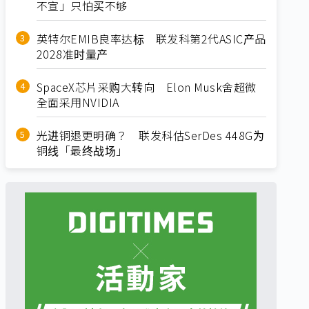
不宣」只怕买不够
英特尔EMIB良率达标 联发科第2代ASIC产品
2028准时量产
SpaceX芯片采购大转向 Elon Musk舍超微
全面采用NVIDIA
光进铜退更明确？ 联发科估SerDes 448G为
铜线「最终战场」