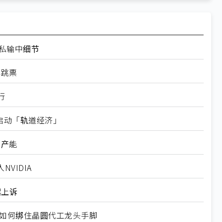
走私输中细节
再跳票
行
内启动「轨道经济」
新产能
VIDIA
起上诉
规如何绑住晶圆代工龙头手脚