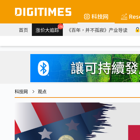
科技网
Res
259
首页
涨价大追踪
《百年，并不孤寂》产业导读
科技网
观点