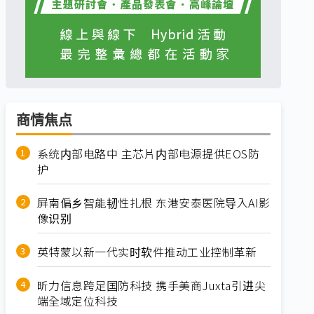
商情焦点
系统内部电路中 主芯片内部电源提供EOS防
护
屏南偏乡智能韧性扎根 东港安泰医院导入AI影
像识别
英特蒙以新一代实时软件推动工业控制革新
昕力信息跨足国防科技 携手美商Juxta引进尖
端全域定位科技