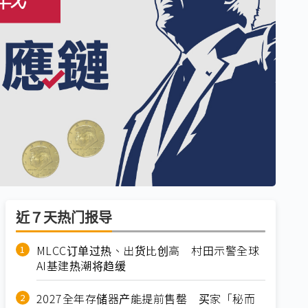
近７天热门报导
MLCC订单过热、出货比创高 村田示警全球
AI基建热潮将趋缓
2027全年存储器产能提前售罄 买家「秘而