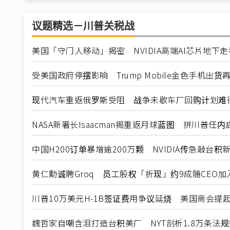
议题精选－川普关税战
美国「守门人移动」揭密 NVIDIA高端AI芯片地下
受美国政府停摆影响 Trump Mobile金色手机出货
现代汽车重返俄罗斯受阻 战争未歇车厂回购计划难
NASA新署长Isaacman揭重返月球蓝图 拼川普任
中国H200订单暴增逾200万颗 NVIDIA传急敲台积
黄仁勳诚聘Groq 员工股权「折现」约9成随CEO加入N
川普10万美元H-1B签证费用争议延烧 美国商会提
魏哲家自嘲含泪打造台积美厂 NYT剖析1.8万条法