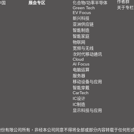
作者群
中国
展会专区
化合物/功率半导体
关于专栏
Green Tech
EV Focus
新兴科技
亚洲供应链
智能制造
智能家庭
物联网
宽频与无线
次时代移动通讯
Cloud
AI Focus
电脑运算
服务器
移动设备与应用
智能穿戴
CarTech
IC设计
IC制造
显示科技与应用
限公司所有，非经本公司同意不得将全部或部分内容转载于任何形式之媒体 © 