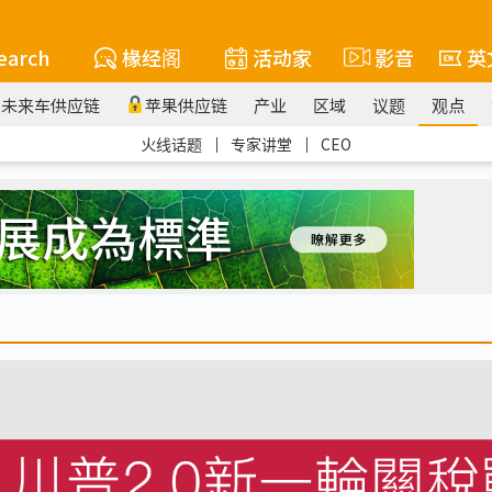
earch
椽经阁
活动家
影音
英
未来车供应链
苹果供应链
产业
区域
议题
观点
火线话题
｜
专家讲堂
｜
CEO