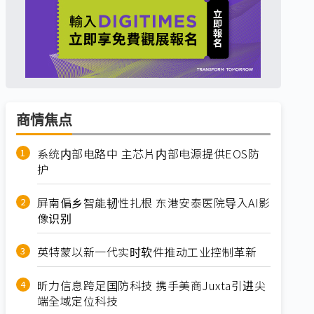
商情焦点
系统内部电路中 主芯片内部电源提供EOS防
护
屏南偏乡智能韧性扎根 东港安泰医院导入AI影
像识别
英特蒙以新一代实时软件推动工业控制革新
昕力信息跨足国防科技 携手美商Juxta引进尖
端全域定位科技