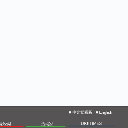
■
中文繁體版
■
English
DIGITIMES
椽经阁
活动家