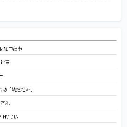
走私输中细节
再跳票
行
内启动「轨道经济」
新产能
VIDIA