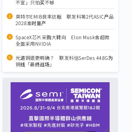
不宣」只怕买不够
英特尔EMIB良率达标 联发科第2代ASIC产品
2028准时量产
SpaceX芯片采购大转向 Elon Musk舍超微
全面采用NVIDIA
光进铜退更明确？ 联发科估SerDes 448G为
铜线「最终战场」