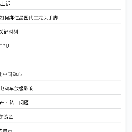
起上诉
规如何绑住晶圆代工龙头手脚
十大关键时刻
TPU
仍让中国动心
越电动车放缓影响
矿产、转口问题
尔资金
的启示