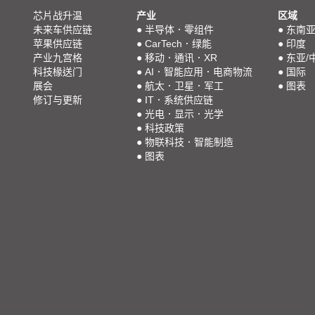
芯片战升温
产业
区域
未来车供应链
●
半导体．零组件
●
东南
苹果供应链
●
CarTech．绿能
●
印度
产业九宫格
●
移动．通讯．XR
●
东亚/
科技椽送门
●
AI．智能应用．电商物流
●
国际
展会
●
航太．卫星．军工
●
图表
修订与更新
●
IT．系统供应链
●
光电．显示．光学
●
科技政策
●
物联科技．智能制造
●
图表