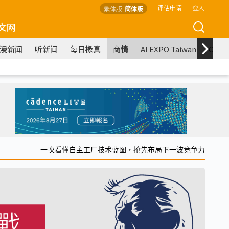
评估申请
登入
繁体版
简体版
文网
漫新闻
听新闻
每日椽真
商情
AI EXPO Taiwan
COM
一次看懂自主工厂技术蓝图，抢先布局下一波竞争力