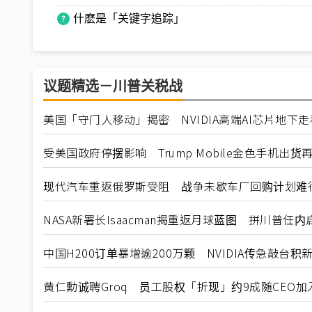
什麽是「关键字追踪」
议题精选－川普关税战
美国「守门人移动」揭密 NVIDIA高端AI芯片地下
受美国政府停摆影响 Trump Mobile金色手机出货
现代汽车重返俄罗斯受阻 战争未歇车厂回购计划难
NASA新署长Isaacman揭重返月球蓝图 拼川普任
中国H200订单暴增逾200万颗 NVIDIA传急敲台积
黄仁勳诚聘Groq 员工股权「折现」约9成随CEO加入N