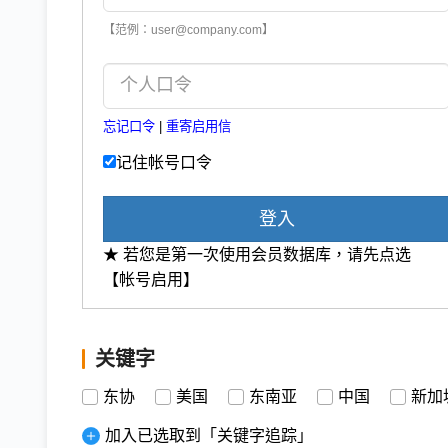
【范例：user@company.com】
忘记口令
|
重寄启用信
记住帐号口令
登入
★ 若您是第一次使用会员数据库，请先点选
【帐号启用】
关键字
东协
美国
东南亚
中国
新加
加入已选取到「关键字追踪」