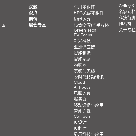
Colley &
议题
车用零组件
名家专栏
亚
观点
HPC关键零组件
科技行脚
商情
边缘运算
作者群
中国
展会专区
化合物/功率半导体
关于专栏
Green Tech
EV Focus
新兴科技
亚洲供应链
智能制造
智能家庭
物联网
宽频与无线
次时代移动通讯
Cloud
AI Focus
电脑运算
服务器
移动设备与应用
智能穿戴
CarTech
IC设计
IC制造
显示科技与应用