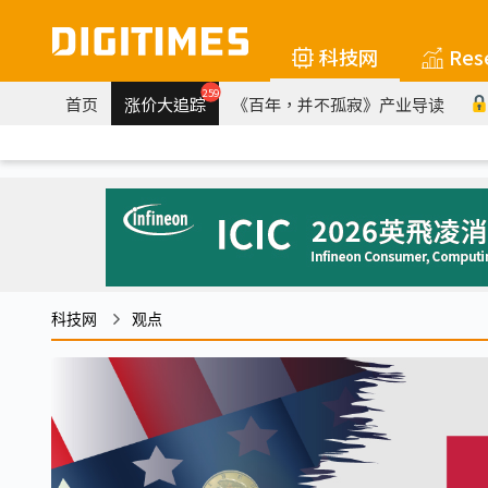
科技网
Res
259
首页
涨价大追踪
《百年，并不孤寂》产业导读
科技网
观点