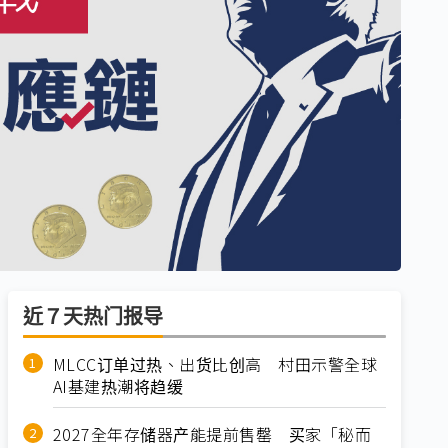
近７天热门报导
MLCC订单过热、出货比创高 村田示警全球
AI基建热潮将趋缓
2027全年存储器产能提前售罄 买家「秘而