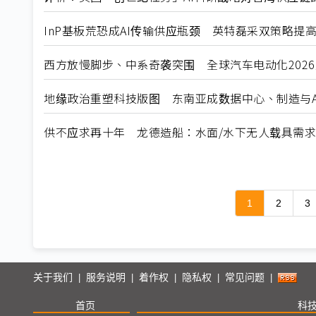
InP基板荒恐成AI传输供应瓶颈 英特磊采双策略提
西方放慢脚步、中系奇袭突围 全球汽车电动化202
地缘政治重塑科技版图 东南亚成数据中心、制造与A
供不应求再十年 龙德造船：水面/水下无人载具需
1
2
3
关于我们
服务说明
着作权
隐私权
常见问题
|
|
|
|
|
首页
科