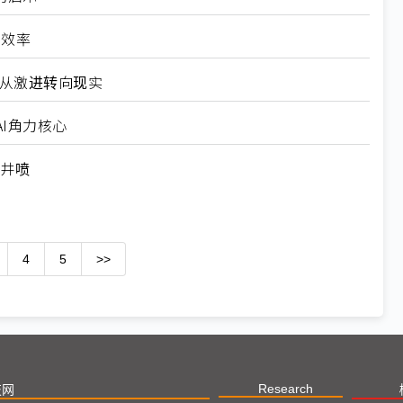
高效率
6从激进转向现实
I角力核心
求井喷
4
5
>>
Research
技网