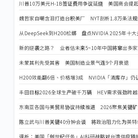
川普10万美元H-1B签证费用争议延烧 美国商会提
魏哲家自嘲含泪打造台积美厂 NYT剖析1.8万条法
从DeepSeek到H200松绑 盘点NVIDIA 2025年
新的逆袭之路？ 业者估未来5~10年中国将窜出多家
未蒙其利先受其害 美国制造业景气连9个月衰退
H200效能翻6倍、价格增3成 NVIDIA「清库存」
丰田目标2026全球生产破千万辆 HEV需求强劲跨
东南亚各国与美贸易协议持续推进 2026聚焦关键
陈立武与川普关键40分钟会谈 将政治阻力化为英特
评析：美国「创世纪任务」AI科研战略对台湾供应链