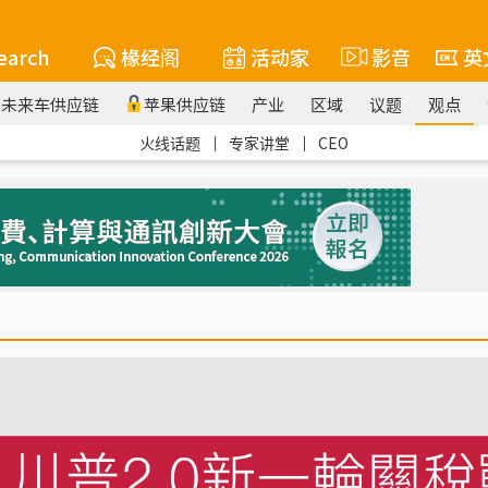
earch
椽经阁
活动家
影音
英
未来车供应链
苹果供应链
产业
区域
议题
观点
火线话题
｜
专家讲堂
｜
CEO