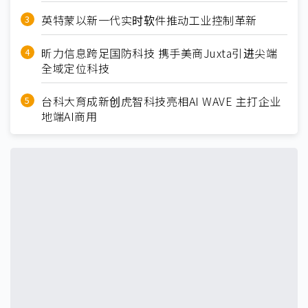
英特蒙以新一代实时软件推动工业控制革新
昕力信息跨足国防科技 携手美商Juxta引进尖端
全域定位科技
台科大育成新创虎智科技亮相AI WAVE 主打企业
地端AI商用