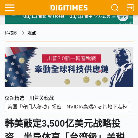
科技网
观点
议题精选－川普关税战
韩美敲定3,500亿美元战略投
资 半导体享「台湾级」关税