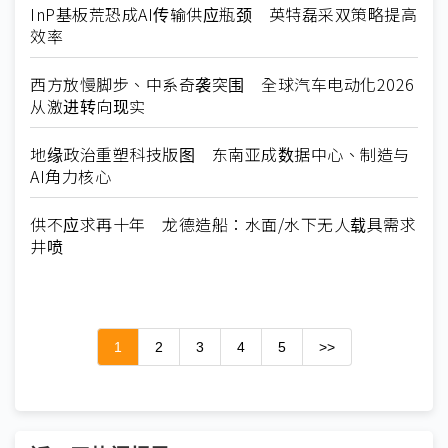
InP基板荒恐成AI传输供应瓶颈 英特磊采双策略提高
效率
西方放慢脚步、中系奇袭突围 全球汽车电动化2026
从激进转向现实
地缘政治重塑科技版图 东南亚成数据中心、制造与
AI角力核心
供不应求再十年 龙德造船：水面/水下无人载具需求
井喷
1
2
3
4
5
>>