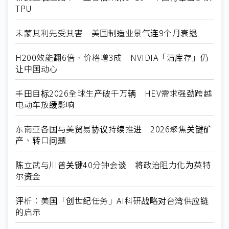
TPU
未蒙其利先受其害 美国制造业景气连9个月衰退
H200效能翻6倍、价格增3成 NVIDIA「清库存」仍
让中国动心
丰田目标2026全球生产破千万辆 HEV需求强劲跨越
电动车放缓影响
东南亚各国与美贸易协议持续推进 2026聚焦关键矿
产、转口问题
陈立武与川普关键40分钟会谈 将政治阻力化为英特
尔资金
评析：美国「创世纪任务」AI科研战略对台湾供应链
的启示