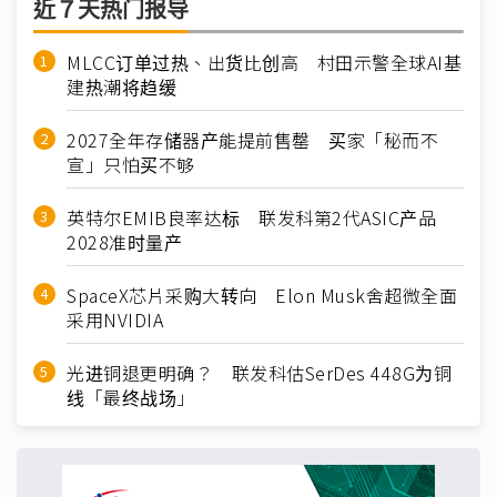
近７天热门报导
MLCC订单过热、出货比创高 村田示警全球AI基
建热潮将趋缓
2027全年存储器产能提前售罄 买家「秘而不
宣」只怕买不够
英特尔EMIB良率达标 联发科第2代ASIC产品
2028准时量产
SpaceX芯片采购大转向 Elon Musk舍超微全面
采用NVIDIA
光进铜退更明确？ 联发科估SerDes 448G为铜
线「最终战场」