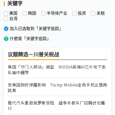
关键字
美国
韩国
半导体产业
投资
关税
台湾
加入已选取到「关键字追踪」
什麽是「关键字追踪」
议题精选－川普关税战
美国「守门人移动」揭密 NVIDIA高端AI芯片地下走
私输中细节
受美国政府停摆影响 Trump Mobile金色手机出货再
跳票
现代汽车重返俄罗斯受阻 战争未歇车厂回购计划难
行