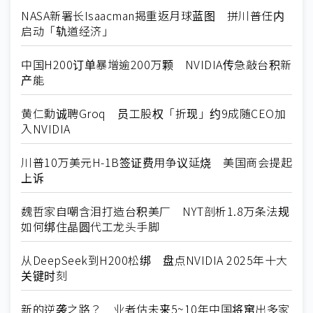
NASA新署长Isaacman揭重返月球蓝图 拼川普任内
启动「轨道经济」
中国H200订单暴增逾200万颗 NVIDIA传急敲台积新
产能
黄仁勳诚聘Groq 员工股权「折现」约9成随CEO加
入NVIDIA
川普10万美元H-1B签证费用争议延烧 美国商会提起
上诉
魏哲家自嘲含泪打造台积美厂 NYT剖析1.8万条法规
如何绑住晶圆代工龙头手脚
从DeepSeek到H200松绑 盘点NVIDIA 2025年十大
关键时刻
新的逆袭之路？ 业者估未来5~10年中国将窜出多家