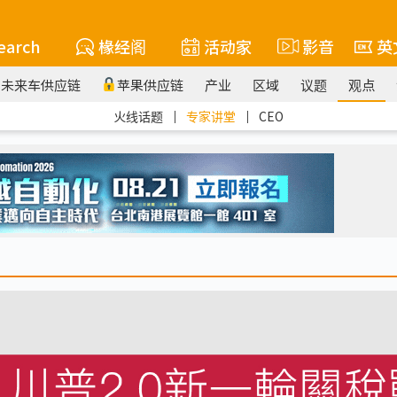
earch
椽经阁
活动家
影音
英
未来车供应链
苹果供应链
产业
区域
议题
观点
火线话题
｜
专家讲堂
｜
CEO