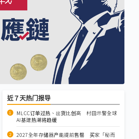
近７天热门报导
MLCC订单过热、出货比创高 村田示警全球
AI基建热潮将趋缓
2027全年存储器产能提前售罄 买家「秘而