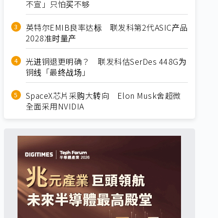
不宣」只怕买不够
英特尔EMIB良率达标 联发科第2代ASIC产品
2028准时量产
光进铜退更明确？ 联发科估SerDes 448G为
铜线「最终战场」
SpaceX芯片采购大转向 Elon Musk舍超微
全面采用NVIDIA