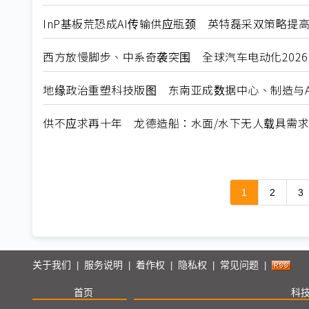
InP基板荒恐成AI传输供应瓶颈 英特磊采双策略提
西方放慢脚步、中系奇袭突围 全球汽车电动化202
地缘政治重塑科技版图 东南亚成数据中心、制造与A
供不应求再十年 龙德造船：水面/水下无人载具需
1
2
3
关于我们
服务说明
着作权
隐私权
常见问题
|
|
|
|
|
首页
科