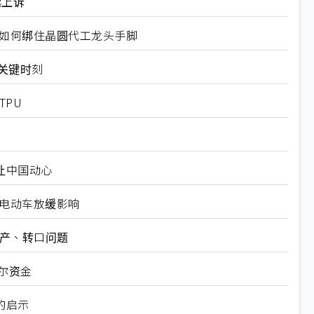
起上诉
规如何绑住晶圆代工龙头手脚
十大关键时刻
TPU
仍让中国动心
越电动车放缓影响
矿产、转口问题
尔资金
的启示