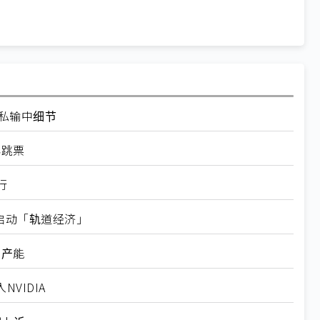
走私输中细节
再跳票
行
内启动「轨道经济」
新产能
VIDIA