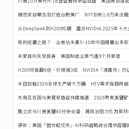
川普10万美元H-1B签证费用争议延烧 美国商会提
魏哲家自嘲含泪打造台积美厂 NYT剖析1.8万条法
从DeepSeek到H200松绑 盘点NVIDIA 2025年
新的逆袭之路？ 业者估未来5~10年中国将窜出多家
未蒙其利先受其害 美国制造业景气连9个月衰退
H200效能翻6倍、价格增3成 NVIDIA「清库存」
丰田目标2026全球生产破千万辆 HEV需求强劲跨
东南亚各国与美贸易协议持续推进 2026聚焦关键
陈立武与川普关键40分钟会谈 将政治阻力化为英特
评析：美国「创世纪任务」AI科研战略对台湾供应链