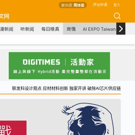
评估申请
登入
繁体版
简体版
文网
漫新闻
听新闻
每日椽真
商情
AI EXPO Taiwan
COM
联发科设计观点 应材材料创新 独家开讲 破除AI芯片供应链