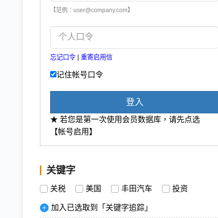
【范例：user@company.com】
忘记口令
|
重寄启用信
记住帐号口令
登入
★ 若您是第一次使用会员数据库，请先点选
【帐号启用】
关键字
关税
美国
丰田汽车
投资
加入已选取到「关键字追踪」