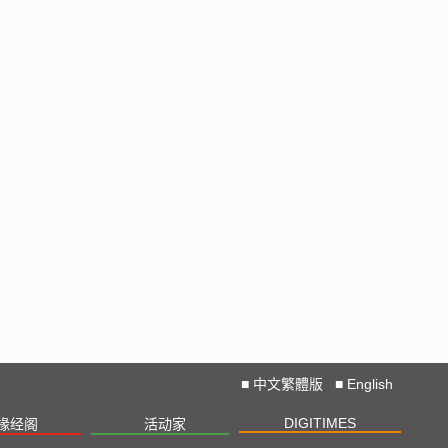
■
中文繁體版
■
English
DIGITIMES
椽经阁
活动家