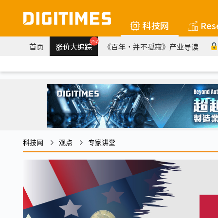
科技网
Res
257
首页
涨价大追踪
《百年，并不孤寂》产业导读
科技网
观点
专家讲堂