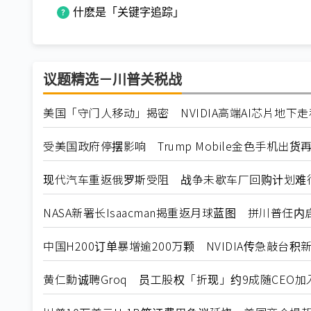
什麽是「关键字追踪」
议题精选－川普关税战
美国「守门人移动」揭密 NVIDIA高端AI芯片地下
受美国政府停摆影响 Trump Mobile金色手机出货
现代汽车重返俄罗斯受阻 战争未歇车厂回购计划难
NASA新署长Isaacman揭重返月球蓝图 拼川普任
中国H200订单暴增逾200万颗 NVIDIA传急敲台积
黄仁勳诚聘Groq 员工股权「折现」约9成随CEO加入N