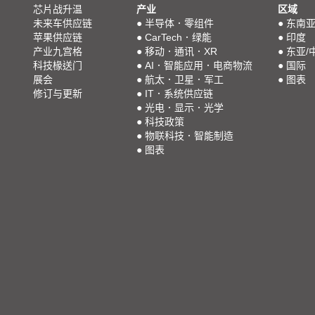
芯片战升温
产业
区域
未来车供应链
●
半导体．零组件
●
东南
苹果供应链
●
CarTech．绿能
●
印度
产业九宫格
●
移动．通讯．XR
●
东亚/
科技椽送门
●
AI．智能应用．电商物流
●
国际
展会
●
航太．卫星．军工
●
图表
修订与更新
●
IT．系统供应链
●
光电．显示．光学
●
科技政策
●
物联科技．智能制造
●
图表