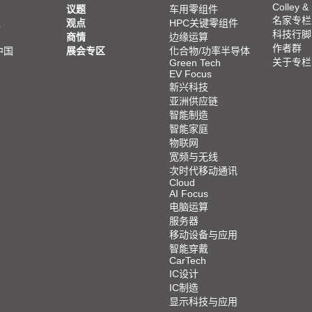
Colley &
议题
车用零组件
名家专栏
亚
观点
HPC关键零组件
科技行脚
商情
边缘运算
作者群
中国
展会专区
化合物/功率半导体
关于专栏
Green Tech
EV Focus
新兴科技
亚洲供应链
智能制造
智能家庭
物联网
宽频与无线
次时代移动通讯
Cloud
AI Focus
电脑运算
服务器
移动设备与应用
智能穿戴
CarTech
IC设计
IC制造
显示科技与应用