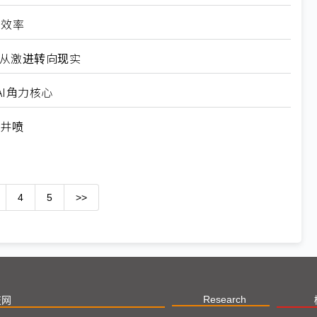
高效率
6从激进转向现实
I角力核心
求井喷
4
5
>>
Research
技网