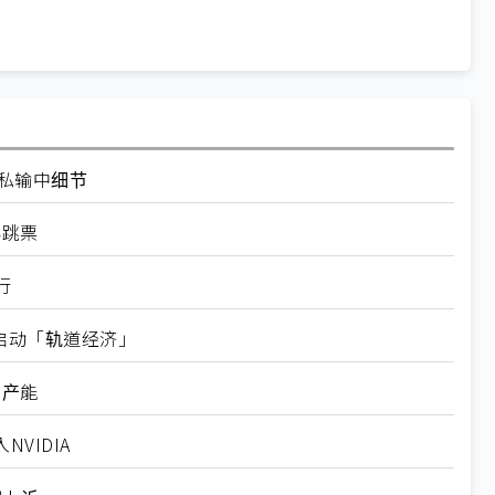
走私输中细节
再跳票
行
内启动「轨道经济」
新产能
VIDIA