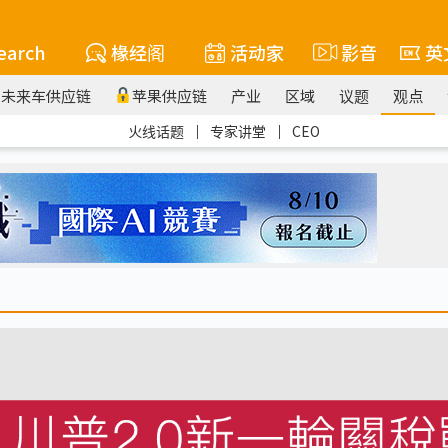
earch
椽经阁
活动家
影音
英
未来车供应链
苹果供应链
产业
区域
议题
观点
火线话题
｜
专家讲堂
｜
CEO