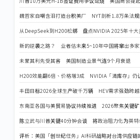
川普10万美元H-1B签证费用争议延烧 美国商会提
魏哲家自嘲含泪打造台积美厂 NYT剖析1.8万条法
从DeepSeek到H200松绑 盘点NVIDIA 2025年
新的逆袭之路？ 业者估未来5~10年中国将窜出多家
未蒙其利先受其害 美国制造业景气连9个月衰退
H200效能翻6倍、价格增3成 NVIDIA「清库存」
丰田目标2026全球生产破千万辆 HEV需求强劲跨
东南亚各国与美贸易协议持续推进 2026聚焦关键
陈立武与川普关键40分钟会谈 将政治阻力化为英特
评析：美国「创世纪任务」AI科研战略对台湾供应链