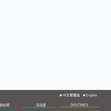
■
中文繁體版
■
English
DIGITIMES
椽经阁
活动家