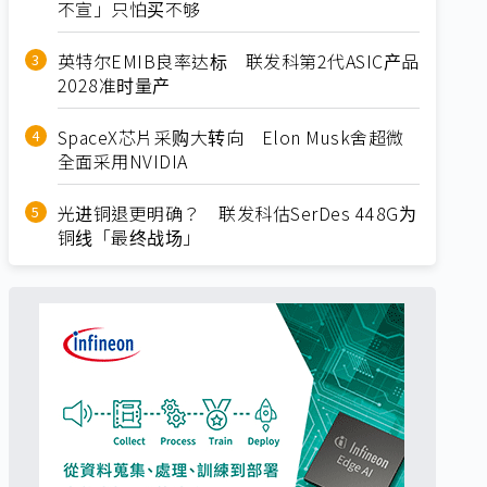
不宣」只怕买不够
英特尔EMIB良率达标 联发科第2代ASIC产品
2028准时量产
SpaceX芯片采购大转向 Elon Musk舍超微
全面采用NVIDIA
光进铜退更明确？ 联发科估SerDes 448G为
铜线「最终战场」