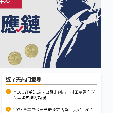
近７天热门报导
MLCC订单过热、出货比创高 村田示警全球
AI基建热潮将趋缓
2027全年存储器产能提前售罄 买家「秘而