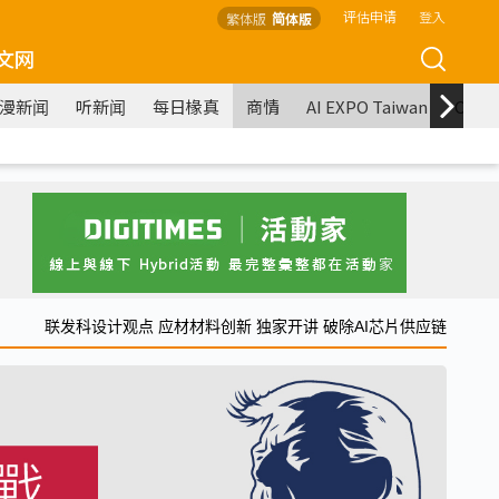
评估申请
登入
繁体版
简体版
文网
漫新闻
听新闻
每日椽真
商情
AI EXPO Taiwan
COM
联发科设计观点 应材材料创新 独家开讲 破除AI芯片供应链