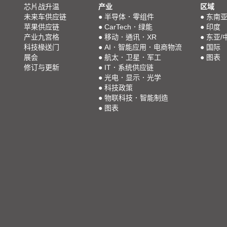
芯片战升温
产业
区域
未来车供应链
●
半导体．零组件
●
东南
苹果供应链
●
CarTech．绿能
●
印度
产业九宫格
●
移动．通讯．XR
●
东亚/
科技椽送门
●
AI．智能应用．电商物流
●
国际
展会
●
航太．卫星．军工
●
图表
修订与更新
●
IT．系统供应链
●
光电．显示．光学
●
科技政策
●
物联科技．智能制造
●
图表