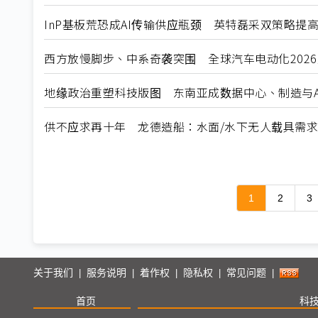
InP基板荒恐成AI传输供应瓶颈 英特磊采双策略提
西方放慢脚步、中系奇袭突围 全球汽车电动化202
地缘政治重塑科技版图 东南亚成数据中心、制造与A
供不应求再十年 龙德造船：水面/水下无人载具需
1
2
3
关于我们
服务说明
着作权
隐私权
常见问题
|
|
|
|
|
首页
科