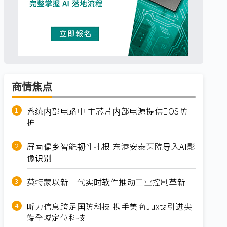
商情焦点
系统内部电路中 主芯片内部电源提供EOS防
护
屏南偏乡智能韧性扎根 东港安泰医院导入AI影
像识别
英特蒙以新一代实时软件推动工业控制革新
昕力信息跨足国防科技 携手美商Juxta引进尖
端全域定位科技