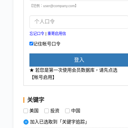
【范例：user@company.com】
忘记口令
|
重寄启用信
记住帐号口令
登入
★ 若您是第一次使用会员数据库，请先点选
【帐号启用】
关键字
美国
投资
中国
加入已选取到「关键字追踪」