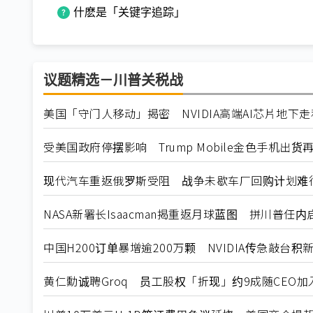
什麽是「关键字追踪」
议题精选－川普关税战
美国「守门人移动」揭密 NVIDIA高端AI芯片地下
受美国政府停摆影响 Trump Mobile金色手机出货
现代汽车重返俄罗斯受阻 战争未歇车厂回购计划难
NASA新署长Isaacman揭重返月球蓝图 拼川普任
中国H200订单暴增逾200万颗 NVIDIA传急敲台积
黄仁勳诚聘Groq 员工股权「折现」约9成随CEO加入N