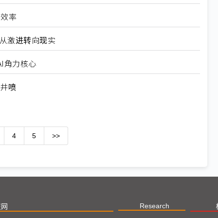
高效率
6从激进转向现实
I角力核心
求井喷
4
5
>>
Research
技网