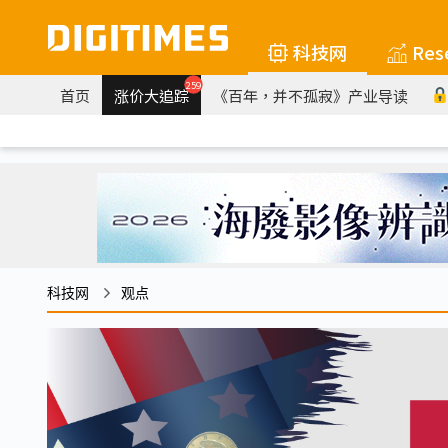
科技网
Res
259
首页
涨价大追踪
《百年，并不孤寂》产业导读
科技网
观点