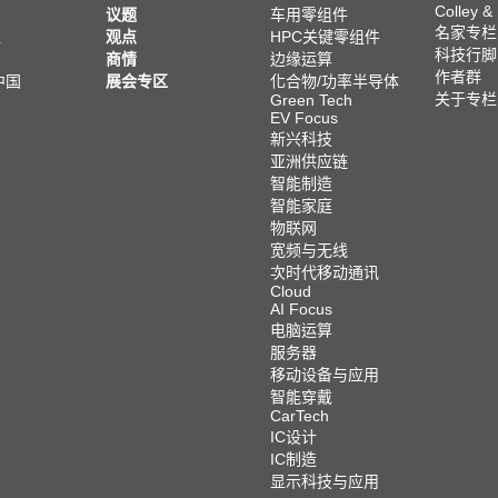
Colley &
议题
车用零组件
名家专栏
亚
观点
HPC关键零组件
科技行脚
商情
边缘运算
作者群
中国
展会专区
化合物/功率半导体
关于专栏
Green Tech
EV Focus
新兴科技
亚洲供应链
智能制造
智能家庭
物联网
宽频与无线
次时代移动通讯
Cloud
AI Focus
电脑运算
服务器
移动设备与应用
智能穿戴
CarTech
IC设计
IC制造
显示科技与应用