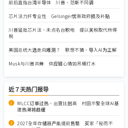
前后直指台湾半导体 川普、范斯不同调
芯片法力扞专业性 Gelsinger忧新政府损及补贴
川普猛批芯片法、未点名台积电 提以关税取代所得
税
美国总统大选走向难测？ 联想不猜、导入AI为正解
Musk与川普共舞 供应链心情如吊桶打水
近７天热门报导
MLCC订单过热、出货比创高 村田示警全球AI基
建热潮将趋缓
2027全年存储器产能提前售罄 买家「秘而不