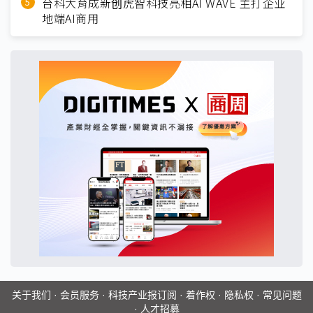
台科大育成新创虎智科技亮相AI WAVE 主打企业
地端AI商用
关于我们
·
会员服务
·
科技产业报订阅
·
着作权
·
隐私权
·
常见问题
·
人才招募