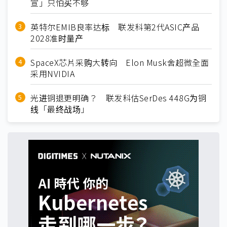
宣」只怕买不够
英特尔EMIB良率达标 联发科第2代ASIC产品
2028准时量产
SpaceX芯片采购大转向 Elon Musk舍超微全面
采用NVIDIA
光进铜退更明确？ 联发科估SerDes 448G为铜
线「最终战场」