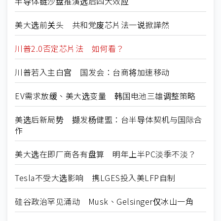
半导体链沙盘推演选后四大效应
美大选前关头 共和党废芯片法一说掀譁然
川普2.0否定芯片法 如何看？
川普若入主白宫 国发会：台商将加速移动
EV需求放缓、美大选变量 韩国电池三雄调整策略
美选后新局势 撷发杨健盟：台半导体契机与国际合
作
美大选在即厂商各有盘算 明年上半PC淡季不淡？
Tesla不受大选影响 携LGES投入美LFP自制
硅谷政治罕见涌动 Musk、Gelsinger仅冰山一角