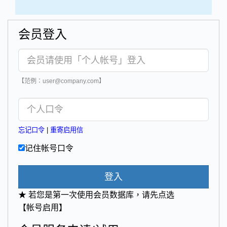
会员登入
【范例：user@company.com】
忘记口令
|
重寄启用信
记住帐号口令
登入
★ 若您是第一次使用会员数据库，请先点选
【帐号启用】