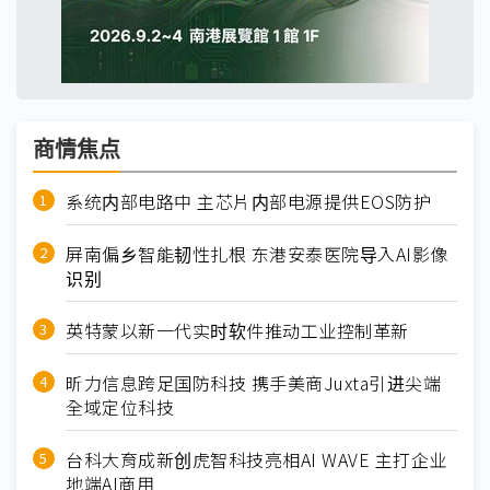
商情焦点
系统内部电路中 主芯片内部电源提供EOS防护
屏南偏乡智能韧性扎根 东港安泰医院导入AI影像
识别
英特蒙以新一代实时软件推动工业控制革新
昕力信息跨足国防科技 携手美商Juxta引进尖端
全域定位科技
台科大育成新创虎智科技亮相AI WAVE 主打企业
地端AI商用