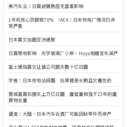
美汽车业：日震对销售应无显着影响
1号机核心恐损毁70% IAEA：日本核电厂情况仍非
常严重
日本震灾加剧亚洲通膨
日震限电影响 光学玻璃厂小原、Hoya相继宣布减产
富士通指震灾让该公司损失数十亿日圆
学者：日本核电站问题 后果将是长期且灾难性的
宫城县震后损失上万亿日圆 废墟量相当于23年的废
弃物总量
调查：大陆、日本汽车合资厂可能因缺零件而停产