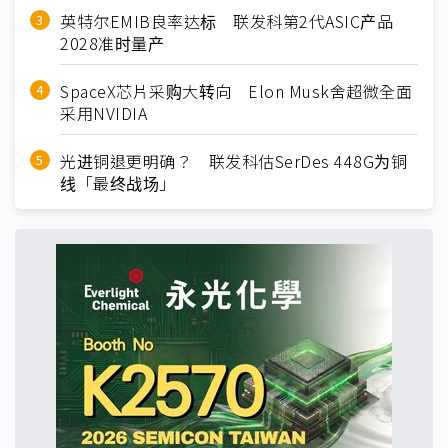
英特尔EMIB良率达标 联发科第2代ASIC产品
2028准时量产
SpaceX芯片采购大转向 Elon Musk舍超微全面
采用NVIDIA
光进铜退更明确？ 联发科估SerDes 448G为铜
线「最终战场」