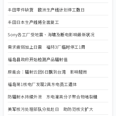
丰田零件缺货 欧洲生产线计划停工数日
丰田日本生产线将全面复工
Sony各工厂受地震、海啸及断电影响最新状况
需求疲弱加上日震 福特3厂临时停工1周
福岛县政府开始检测产品辐射值
原能会：辐射云团6日飘到台湾 影响轻微
福岛第1核电厂发现2具东电员工遗体
防辐射水持续外泄 东电灌高分子聚合物堵裂缝
美军核污处理部队分批赴日 助防范核灾扩大