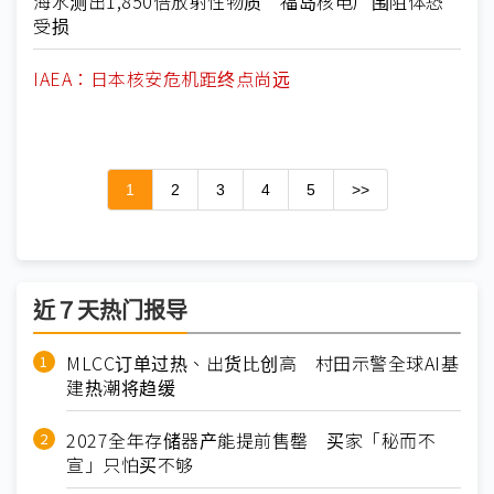
海水测出1,850倍放射性物质 福岛核电厂围阻体恐
受损
IAEA：日本核安危机距终点尚远
1
2
3
4
5
>>
近７天热门报导
MLCC订单过热、出货比创高 村田示警全球AI基
建热潮将趋缓
2027全年存储器产能提前售罄 买家「秘而不
宣」只怕买不够