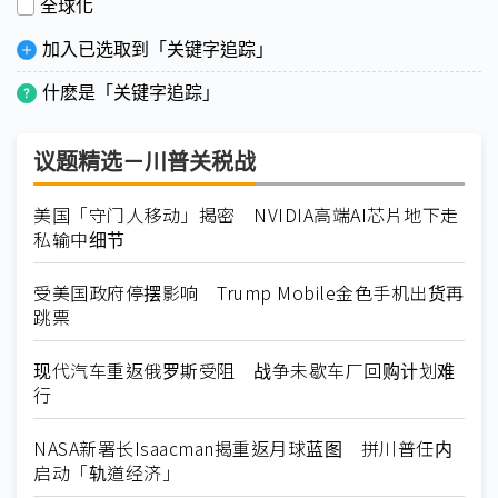
全球化
加入已选取到「关键字追踪」
什麽是「关键字追踪」
议题精选－川普关税战
美国「守门人移动」揭密 NVIDIA高端AI芯片地下走
私输中细节
受美国政府停摆影响 Trump Mobile金色手机出货再
跳票
现代汽车重返俄罗斯受阻 战争未歇车厂回购计划难
行
NASA新署长Isaacman揭重返月球蓝图 拼川普任内
启动「轨道经济」