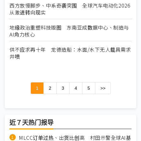
西方放慢脚步、中系奇袭突围 全球汽车电动化2026
从激进转向现实
地缘政治重塑科技版图 东南亚成数据中心、制造与
AI角力核心
供不应求再十年 龙德造船：水面/水下无人载具需求
井喷
1
2
3
4
5
>>
近７天热门报导
MLCC订单过热、出货比创高 村田示警全球AI基