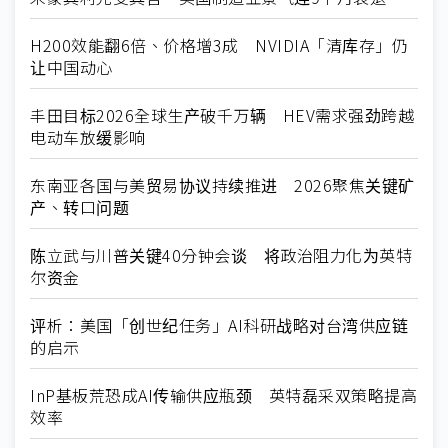
H200效能翻6倍、价格增3成 NVIDIA「清库存」仍
让中国动心
丰田目标2026全球生产破千万辆 HEV需求强劲跨越
电动车放缓影响
东南亚各国与美贸易协议持续推进 2026聚焦关键矿
产、转口问题
陈立武与川普关键40分钟会谈 将政治阻力化为英特
尔资金
评析：美国「创世纪任务」AI科研战略对台湾供应链
的启示
InP基板荒恐成AI传输供应瓶颈 英特磊采双策略提高
效率