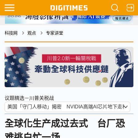
科技网
观点
专家讲堂
议题精选－川普关税战
全球化生产成过去式 台厂恐
难逃白忙一场