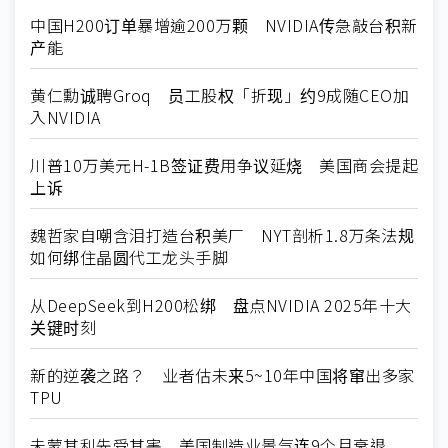
中国H200订单暴增逾200万颗 NVIDIA传急敲台积新
产能
黄仁勳诚聘Groq 员工股权「折现」约9成随CEO加
入NVIDIA
川普10万美元H-1B签证费用争议延烧 美国商会提起
上诉
魏哲家自嘲含泪打造台积美厂 NYT剖析1.8万条法规
如何绑住晶圆代工龙头手脚
从DeepSeek到H200松绑 盘点NVIDIA 2025年十大
关键时刻
新的逆袭之路？ 业者估未来5~10年中国将窜出多家
TPU
未蒙其利先受其害 美国制造业景气连9个月衰退