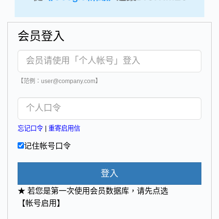
会员登入
【范例：user@company.com】
忘记口令
|
重寄启用信
记住帐号口令
登入
★ 若您是第一次使用会员数据库，请先点选
【帐号启用】