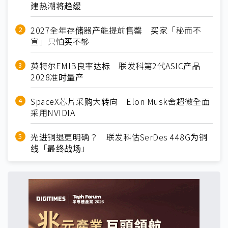
建热潮将趋缓
2027全年存储器产能提前售罄 买家「秘而不
宣」只怕买不够
英特尔EMIB良率达标 联发科第2代ASIC产品
2028准时量产
SpaceX芯片采购大转向 Elon Musk舍超微全面
采用NVIDIA
光进铜退更明确？ 联发科估SerDes 448G为铜
线「最终战场」