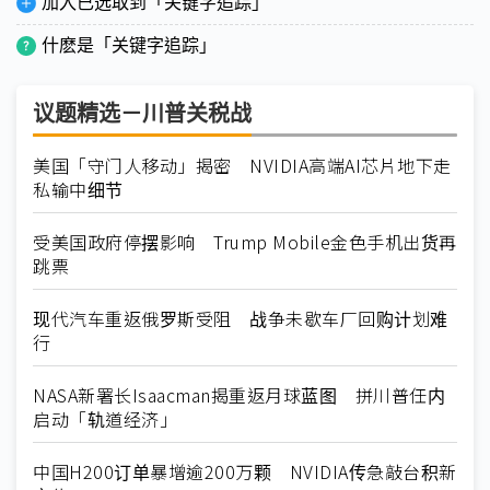
加入已选取到「关键字追踪」
什麽是「关键字追踪」
议题精选－川普关税战
美国「守门人移动」揭密 NVIDIA高端AI芯片地下走
私输中细节
受美国政府停摆影响 Trump Mobile金色手机出货再
跳票
现代汽车重返俄罗斯受阻 战争未歇车厂回购计划难
行
NASA新署长Isaacman揭重返月球蓝图 拼川普任内
启动「轨道经济」
中国H200订单暴增逾200万颗 NVIDIA传急敲台积新