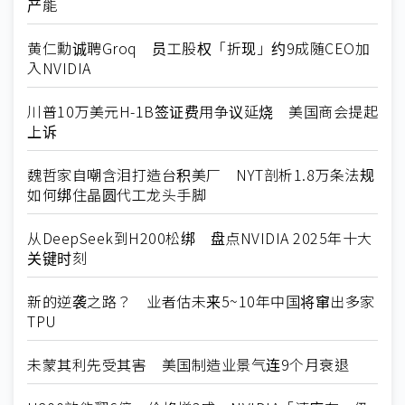
产能
黄仁勳诚聘Groq 员工股权「折现」约9成随CEO加
入NVIDIA
川普10万美元H-1B签证费用争议延烧 美国商会提起
上诉
魏哲家自嘲含泪打造台积美厂 NYT剖析1.8万条法规
如何绑住晶圆代工龙头手脚
从DeepSeek到H200松绑 盘点NVIDIA 2025年十大
关键时刻
新的逆袭之路？ 业者估未来5~10年中国将窜出多家
TPU
未蒙其利先受其害 美国制造业景气连9个月衰退