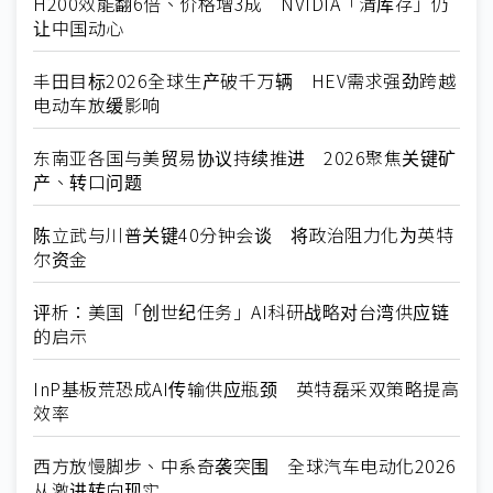
H200效能翻6倍、价格增3成 NVIDIA「清库存」仍
让中国动心
丰田目标2026全球生产破千万辆 HEV需求强劲跨越
电动车放缓影响
东南亚各国与美贸易协议持续推进 2026聚焦关键矿
产、转口问题
陈立武与川普关键40分钟会谈 将政治阻力化为英特
尔资金
评析：美国「创世纪任务」AI科研战略对台湾供应链
的启示
InP基板荒恐成AI传输供应瓶颈 英特磊采双策略提高
效率
西方放慢脚步、中系奇袭突围 全球汽车电动化2026
从激进转向现实