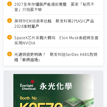
2027全年存储器产能提前售罄 买家「秘而不
宣」只怕买不够
英特尔EMIB良率达标 联发科第2代ASIC产品
2028准时量产
SpaceX芯片采购大转向 Elon Musk舍超微全面
采用NVIDIA
光进铜退更明确？ 联发科估SerDes 448G为铜
线「最终战场」