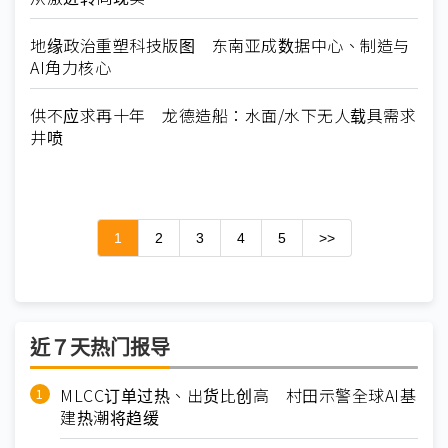
地缘政治重塑科技版图 东南亚成数据中心、制造与
AI角力核心
供不应求再十年 龙德造船：水面/水下无人载具需求
井喷
1
2
3
4
5
>>
近７天热门报导
MLCC订单过热、出货比创高 村田示警全球AI基
建热潮将趋缓