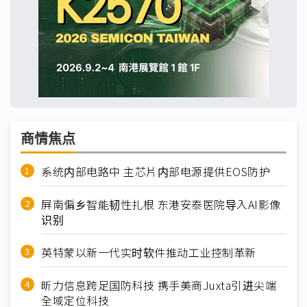
商情焦点
系统内部电路中 主芯片内部电源提供EOS防护
屏南偏乡智能韧性扎根 东港安泰医院导入AI影像
识别
英特蒙以新一代实时软件推动工业控制革新
昕力信息跨足国防科技 携手美商Juxta引进尖端
全域定位科技