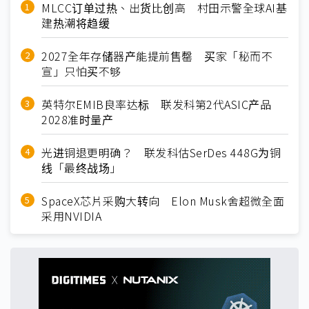
MLCC订单过热、出货比创高 村田示警全球AI基
建热潮将趋缓
2027全年存储器产能提前售罄 买家「秘而不
宣」只怕买不够
英特尔EMIB良率达标 联发科第2代ASIC产品
2028准时量产
光进铜退更明确？ 联发科估SerDes 448G为铜
线「最终战场」
SpaceX芯片采购大转向 Elon Musk舍超微全面
采用NVIDIA