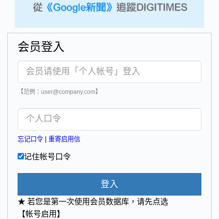
会员登入
【范例：user@company.com】
忘记口令
|
重寄启用信
记住帐号口令
登入
★ 若您是第一次使用会员数据库，请先点选
【帐号启用】