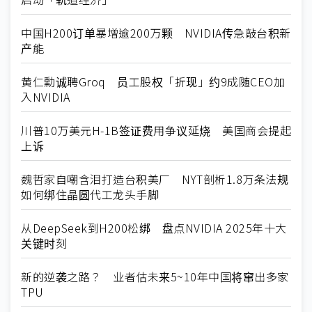
中国H200订单暴增逾200万颗 NVIDIA传急敲台积新
产能
黄仁勳诚聘Groq 员工股权「折现」约9成随CEO加
入NVIDIA
川普10万美元H-1B签证费用争议延烧 美国商会提起
上诉
魏哲家自嘲含泪打造台积美厂 NYT剖析1.8万条法规
如何绑住晶圆代工龙头手脚
从DeepSeek到H200松绑 盘点NVIDIA 2025年十大
关键时刻
新的逆袭之路？ 业者估未来5~10年中国将窜出多家
TPU