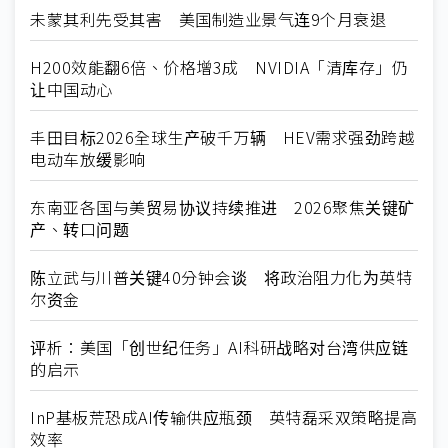
未蒙其利先受其害 美国制造业景气连9个月衰退
H200效能翻6倍、价格增3成 NVIDIA「清库存」仍
让中国动心
丰田目标2026全球生产破千万辆 HEV需求强劲跨越
电动车放缓影响
东南亚各国与美贸易协议持续推进 2026聚焦关键矿
产、转口问题
陈立武与川普关键40分钟会谈 将政治阻力化为英特
尔资金
评析：美国「创世纪任务」AI科研战略对台湾供应链
的启示
InP基板荒恐成AI传输供应瓶颈 英特磊采双策略提高
效率