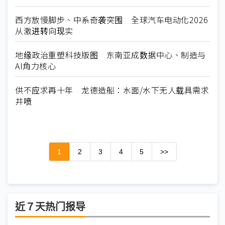
西方放慢脚步、中系奇袭突围 全球汽车电动化2026
从激进转向现实
地缘政治重塑科技版图 东南亚成数据中心、制造与
AI角力核心
供不应求再十年 龙德造船：水面/水下无人载具需求
井喷
1
2
3
4
5
>>
近７天热门报导