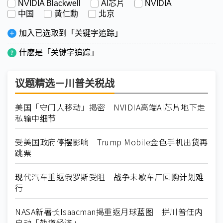
NVIDIA Blackwell
AI芯片
NVIDIA
中国
黄仁勳
北京
加入已选取到「关键字追踪」
什麽是「关键字追踪」
议题精选－川普关税战
美国「守门人移动」揭密 NVIDIA高端AI芯片地下走
私输中细节
受美国政府停摆影响 Trump Mobile金色手机出货再
跳票
现代汽车重返俄罗斯受阻 战争未歇车厂回购计划难
行
NASA新署长Isaacman揭重返月球蓝图 拼川普任内
启动「轨道经济」