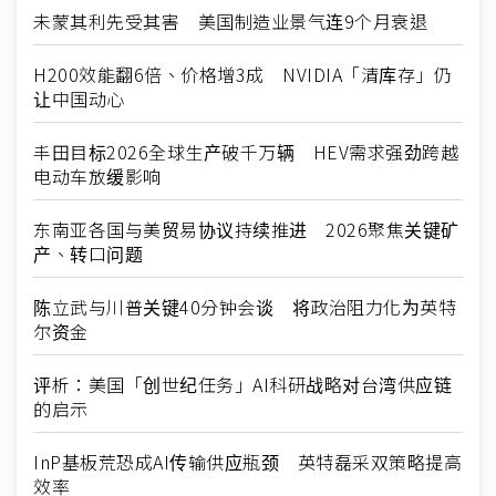
未蒙其利先受其害 美国制造业景气连9个月衰退
H200效能翻6倍、价格增3成 NVIDIA「清库存」仍
让中国动心
丰田目标2026全球生产破千万辆 HEV需求强劲跨越
电动车放缓影响
东南亚各国与美贸易协议持续推进 2026聚焦关键矿
产、转口问题
陈立武与川普关键40分钟会谈 将政治阻力化为英特
尔资金
评析：美国「创世纪任务」AI科研战略对台湾供应链
的启示
InP基板荒恐成AI传输供应瓶颈 英特磊采双策略提高
效率