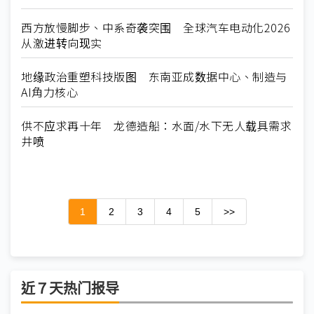
西方放慢脚步、中系奇袭突围 全球汽车电动化2026
从激进转向现实
地缘政治重塑科技版图 东南亚成数据中心、制造与
AI角力核心
供不应求再十年 龙德造船：水面/水下无人载具需求
井喷
1
2
3
4
5
>>
近７天热门报导