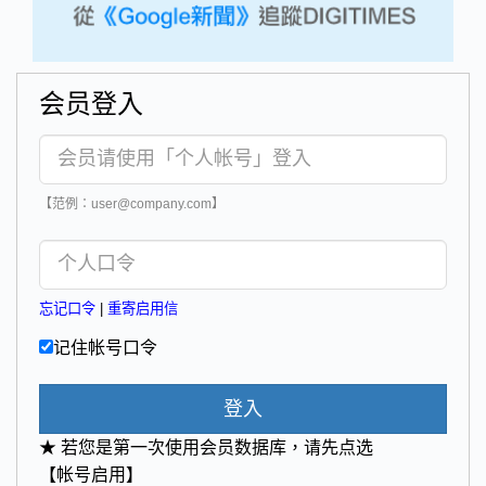
会员登入
【范例：user@company.com】
忘记口令
|
重寄启用信
记住帐号口令
登入
★ 若您是第一次使用会员数据库，请先点选
【帐号启用】