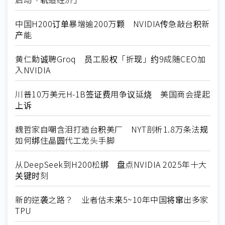
中国H200订单暴增逾200万颗 NVIDIA传急敲台积新
产能
黄仁勳诚聘Groq 员工股权「折现」约9成随CEO加
入NVIDIA
川普10万美元H-1B签证费用争议延烧 美国商会提起
上诉
魏哲家自嘲含泪打造台积美厂 NYT剖析1.8万条法规
如何绑住晶圆代工龙头手脚
从DeepSeek到H200松绑 盘点NVIDIA 2025年十大
关键时刻
新的逆袭之路？ 业者估未来5~10年中国将窜出多家
TPU