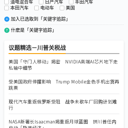
油电混合车
日产汽车
丰田汽车
本田汽车
电动车
美国
加入已选取到「关键字追踪」
什麽是「关键字追踪」
议题精选－川普关税战
美国「守门人移动」揭密 NVIDIA高端AI芯片地下走
私输中细节
受美国政府停摆影响 Trump Mobile金色手机出货再
跳票
现代汽车重返俄罗斯受阻 战争未歇车厂回购计划难
行
NASA新署长Isaacman揭重返月球蓝图 拼川普任内
启动「轨道经济」