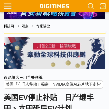
科技网
观点
专家讲堂
议题精选－川普关税战
美国EV停止补贴 日产继丰
田、本田延后EV计划