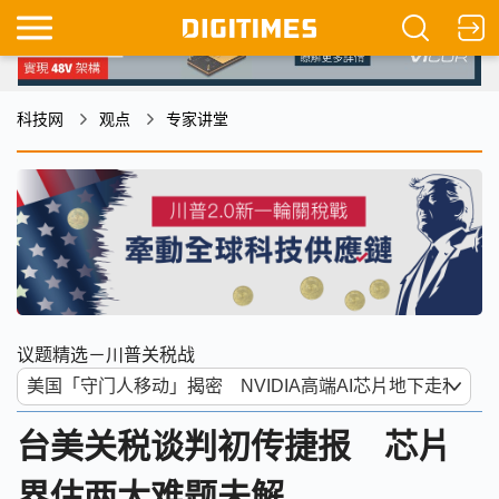
科技网
观点
专家讲堂
议题精选－川普关税战
台美关税谈判初传捷报 芯片
界估两大难题未解