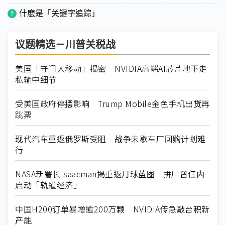
什麽是「关键字追踪」
议题精选－川普关税战
美国「守门人移动」揭密 NVIDIA高端AI芯片地下走
私输中细节
受美国政府停摆影响 Trump Mobile金色手机出货再
跳票
现代汽车重返俄罗斯受阻 战争未歇车厂回购计划难
行
NASA新署长Isaacman揭重返月球蓝图 拼川普任内
启动「轨道经济」
中国H200订单暴增逾200万颗 NVIDIA传急敲台积新
产能