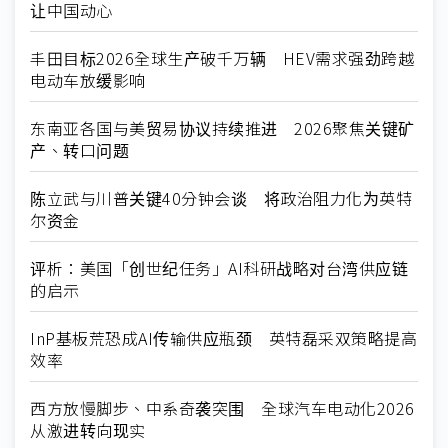
让中国动心
丰田目标2026全球生产破千万辆 HEV需求强劲跨越
电动车放缓影响
东南亚各国与美贸易协议持续推进 2026聚焦关键矿
产、转口问题
陈立武与川普关键40分钟会谈 将政治阻力化为英特
尔资金
评析：美国「创世纪任务」AI科研战略对台湾供应链
的启示
InP基板荒恐成AI传输供应瓶颈 英特磊采双策略提高
效率
西方放慢脚步、中系奇袭突围 全球汽车电动化2026
从激进转向现实