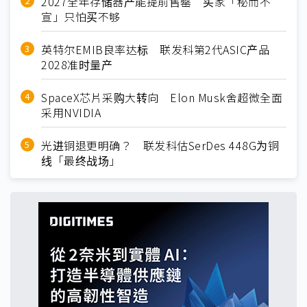
2027全年存储器产能提前售罄 买家「秘而不
宣」只怕买不够
英特尔EMIB良率达标 联发科第2代ASIC产品
2028准时量产
SpaceX芯片采购大转向 Elon Musk舍超微全面
采用NVIDIA
光进铜退更明确？ 联发科估SerDes 448G为铜
线「最终战场」