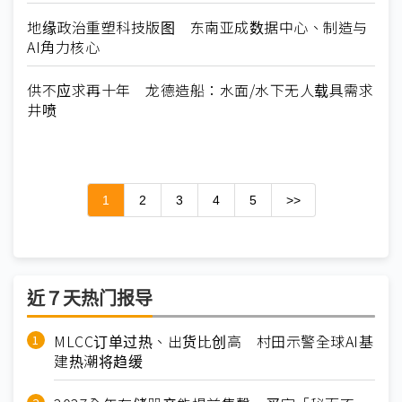
地缘政治重塑科技版图 东南亚成数据中心、制造与
AI角力核心
供不应求再十年 龙德造船：水面/水下无人载具需求
井喷
1
2
3
4
5
>>
近７天热门报导
MLCC订单过热、出货比创高 村田示警全球AI基
建热潮将趋缓