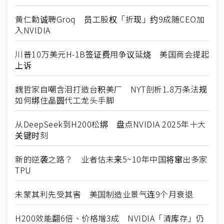
黄仁勳诚聘Groq 员工股权「折现」约9成随CEO加
入NVIDIA
川普10万美元H-1B签证费用争议延烧 美国商会提起
上诉
魏哲家自嘲含泪打造台积美厂 NYT剖析1.8万条法规
如何绑住晶圆代工龙头手脚
从DeepSeek到H200松绑 盘点NVIDIA 2025年十大
关键时刻
新的逆袭之路？ 业者估未来5~10年中国将窜出多家
TPU
未蒙其利先受其害 美国制造业景气连9个月衰退
H200效能翻6倍、价格增3成 NVIDIA「清库存」仍