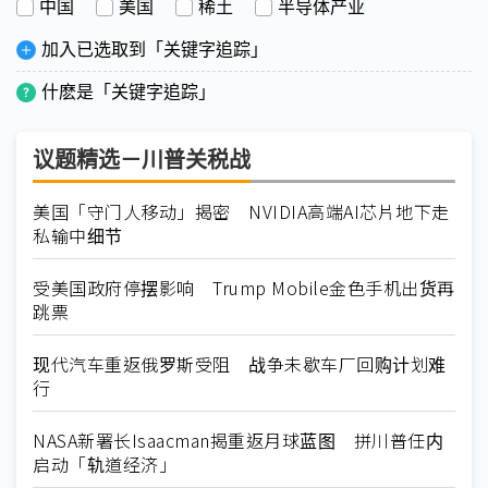
中国
美国
稀土
半导体产业
加入已选取到「关键字追踪」
什麽是「关键字追踪」
议题精选－川普关税战
美国「守门人移动」揭密 NVIDIA高端AI芯片地下走
私输中细节
受美国政府停摆影响 Trump Mobile金色手机出货再
跳票
现代汽车重返俄罗斯受阻 战争未歇车厂回购计划难
行
NASA新署长Isaacman揭重返月球蓝图 拼川普任内
启动「轨道经济」