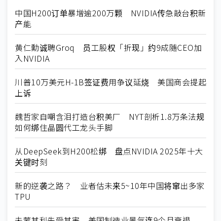
中国H200订单暴增逾200万颗 NVIDIA传急敲台积新
产能
黄仁勳诚聘Groq 员工股权「折现」约9成随CEO加
入NVIDIA
川普10万美元H-1B签证费用争议延烧 美国商会提起
上诉
魏哲家自嘲含泪打造台积美厂 NYT剖析1.8万条法规
如何绑住晶圆代工龙头手脚
从DeepSeek到H200松绑 盘点NVIDIA 2025年十大
关键时刻
新的逆袭之路？ 业者估未来5~10年中国将窜出多家
TPU
未蒙其利先受其害 美国制造业景气连9个月衰退