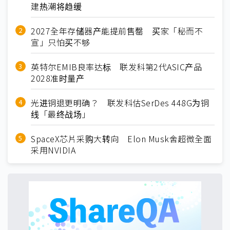
建热潮将趋缓
2027全年存储器产能提前售罄 买家「秘而不
宣」只怕买不够
英特尔EMIB良率达标 联发科第2代ASIC产品
2028准时量产
光进铜退更明确？ 联发科估SerDes 448G为铜
线「最终战场」
SpaceX芯片采购大转向 Elon Musk舍超微全面
采用NVIDIA