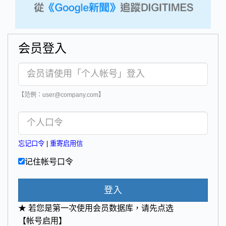
会员登入
【范例：user@company.com】
忘记口令
|
重寄启用信
记住帐号口令
登入
★ 若您是第一次使用会员数据库，请先点选
【帐号启用】