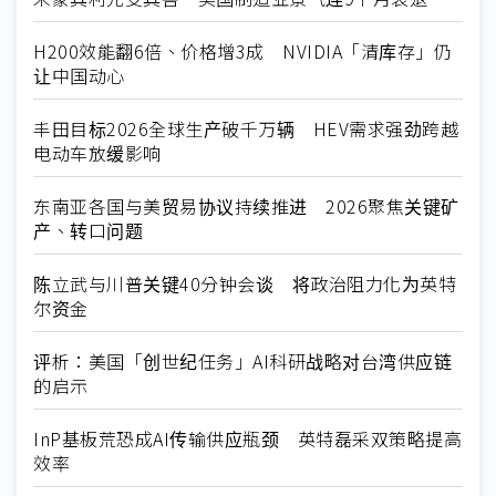
H200效能翻6倍、价格增3成 NVIDIA「清库存」仍
让中国动心
丰田目标2026全球生产破千万辆 HEV需求强劲跨越
电动车放缓影响
东南亚各国与美贸易协议持续推进 2026聚焦关键矿
产、转口问题
陈立武与川普关键40分钟会谈 将政治阻力化为英特
尔资金
评析：美国「创世纪任务」AI科研战略对台湾供应链
的启示
InP基板荒恐成AI传输供应瓶颈 英特磊采双策略提高
效率