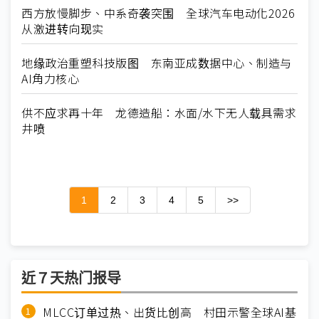
西方放慢脚步、中系奇袭突围 全球汽车电动化2026
从激进转向现实
地缘政治重塑科技版图 东南亚成数据中心、制造与
AI角力核心
供不应求再十年 龙德造船：水面/水下无人载具需求
井喷
1
2
3
4
5
>>
近７天热门报导
MLCC订单过热、出货比创高 村田示警全球AI基