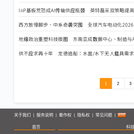
InP基板荒恐成AI传输供应瓶颈 英特磊采双策略提
西方放慢脚步、中系奇袭突围 全球汽车电动化202
地缘政治重塑科技版图 东南亚成数据中心、制造与A
供不应求再十年 龙德造船：水面/水下无人载具需
1
2
3
关于我们
服务说明
着作权
隐私权
常见问题
|
|
|
|
|
首页
科