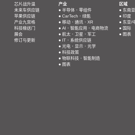
芯片战升温
产业
区域
未来车供应链
●
半导体．零组件
●
东南
苹果供应链
●
CarTech．绿能
●
印度
产业九宫格
●
移动．通讯．XR
●
东亚/
科技椽送门
●
AI．智能应用．电商物流
●
国际
展会
●
航太．卫星．军工
●
图表
修订与更新
●
IT．系统供应链
●
光电．显示．光学
●
科技政策
●
物联科技．智能制造
●
图表