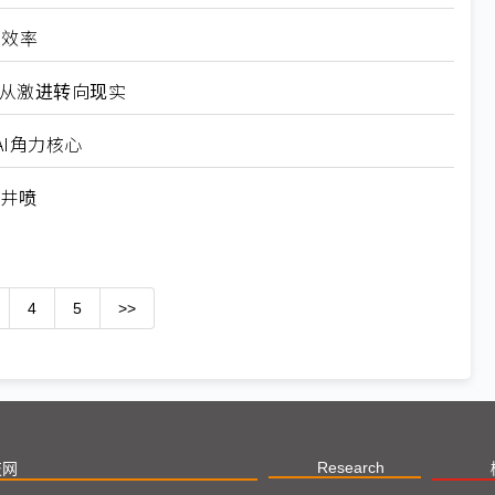
高效率
6从激进转向现实
I角力核心
求井喷
4
5
>>
Research
技网