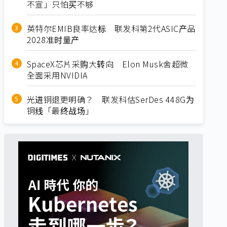
不宣」只怕买不够
英特尔EMIB良率达标 联发科第2代ASIC产品
2028准时量产
SpaceX芯片采购大转向 Elon Musk舍超微
全面采用NVIDIA
光进铜退更明确？ 联发科估SerDes 448G为
铜线「最终战场」