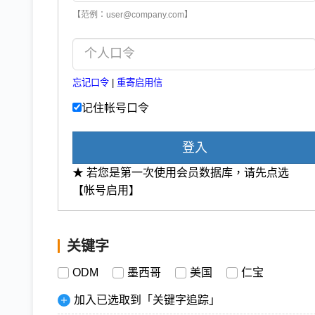
【范例：user@company.com】
忘记口令
|
重寄启用信
记住帐号口令
登入
★ 若您是第一次使用会员数据库，请先点选
【帐号启用】
关键字
ODM
墨西哥
美国
仁宝
加入已选取到「关键字追踪」