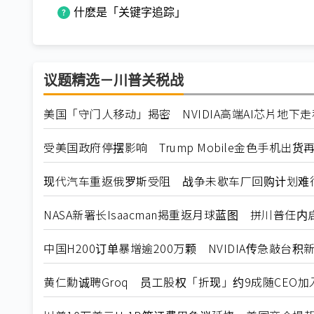
什麽是「关键字追踪」
议题精选－川普关税战
美国「守门人移动」揭密 NVIDIA高端AI芯片地下
受美国政府停摆影响 Trump Mobile金色手机出货
现代汽车重返俄罗斯受阻 战争未歇车厂回购计划难
NASA新署长Isaacman揭重返月球蓝图 拼川普任
中国H200订单暴增逾200万颗 NVIDIA传急敲台积
黄仁勳诚聘Groq 员工股权「折现」约9成随CEO加入N