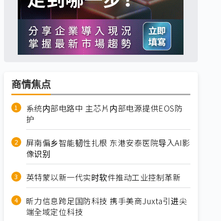
商情焦点
系统内部电路中 主芯片内部电源提供EOS防
护
屏南偏乡智能韧性扎根 东港安泰医院导入AI影
像识别
英特蒙以新一代实时软件推动工业控制革新
昕力信息跨足国防科技 携手美商Juxta引进尖
端全域定位科技