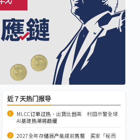
近７天热门报导
MLCC订单过热、出货比创高 村田示警全球
AI基建热潮将趋缓
2027全年存储器产能提前售罄 买家「秘而