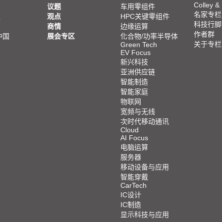
Colley &
议题
车用零组件
名家专栏
亚
观点
HPC关键零组件
科技行脚
商情
边缘运算
作者群
中国
展会专区
化合物/功率半导体
关于专栏
Green Tech
EV Focus
新兴科技
亚洲供应链
智能制造
智能家庭
物联网
宽频与无线
次时代移动通讯
Cloud
AI Focus
电脑运算
服务器
移动设备与应用
智能穿戴
CarTech
IC设计
IC制造
显示科技与应用