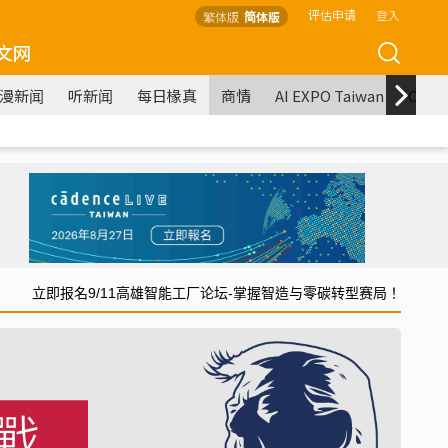
评估申请
登入
繁体版
简体版
文网
漫新闻
听新闻
每日椽真
商情
AI EXPO Taiwan
COM
立即报名9/11高雄智能工厂论坛-掌握智造与零碳转型赛局！