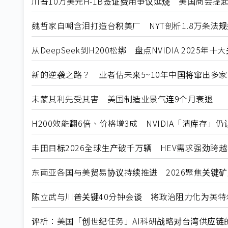
川普10万美元H-1B签证费用争议延烧 美国商会提
魏哲家自嘲含泪打造台积美厂 NYT剖析1.8万条法
从DeepSeek到H200松绑 盘点NVIDIA 2025年
新的逆袭之路？ 业者估未来5~10年中国将窜出多家
未蒙其利先受其害 美国制造业景气连9个月衰退
H200效能翻6倍、价格增3成 NVIDIA「清库存」
丰田目标2026全球生产破千万辆 HEV需求强劲跨
东南亚各国与美贸易协议持续推进 2026聚焦关键
陈立武与川普关键40分钟会谈 将政治阻力化为英特
评析：美国「创世纪任务」AI科研战略对台湾供应链