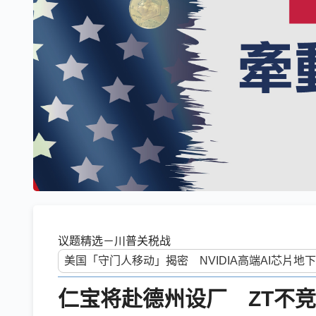
议题精选－川普关税战
仁宝将赴德州设厂 ZT不