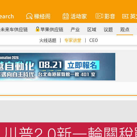
earch
椽经阁
活动家
影音
英
未来车供应链
苹果供应链
产业
区域
议题
观点
火线话题
｜
专家讲堂
｜
CEO