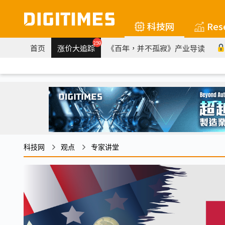
科技网
Res
259
首页
涨价大追踪
《百年，并不孤寂》产业导读
科技网
观点
专家讲堂