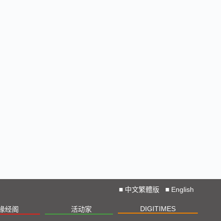
■
中文繁體版
■
English
DIGITIMES
椽经阁
活动家