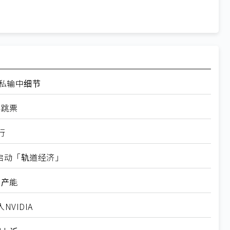
走私输中细节
再跳票
行
内启动「轨道经济」
新产能
VIDIA