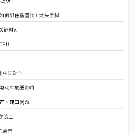
起上诉
规如何绑住晶圆代工龙头手脚
十大关键时刻
TPU
仍让中国动心
越电动车放缓影响
矿产、转口问题
尔资金
的启示