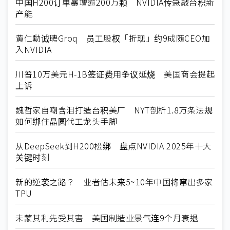
中国H200订单暴增逾200万颗 NVIDIA传急敲台积新
产能
黄仁勳诚聘Groq 员工股权「折现」约9成随CEO加
入NVIDIA
川普10万美元H-1B签证费用争议延烧 美国商会提起
上诉
魏哲家自嘲含泪打造台积美厂 NYT剖析1.8万条法规
如何绑住晶圆代工龙头手脚
从DeepSeek到H200松绑 盘点NVIDIA 2025年十大
关键时刻
新的逆袭之路？ 业者估未来5~10年中国将窜出多家
TPU
未蒙其利先受其害 美国制造业景气连9个月衰退