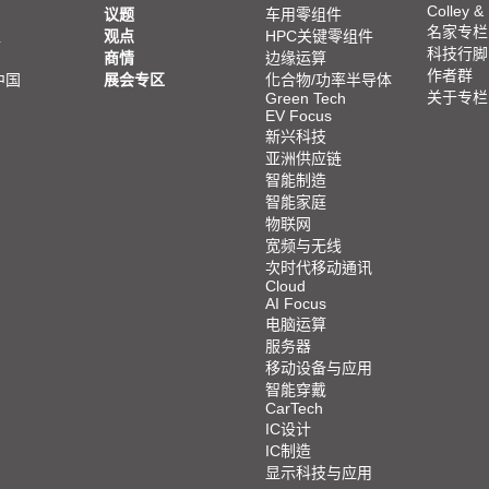
Colley &
议题
车用零组件
名家专栏
亚
观点
HPC关键零组件
科技行脚
商情
边缘运算
作者群
中国
展会专区
化合物/功率半导体
关于专栏
Green Tech
EV Focus
新兴科技
亚洲供应链
智能制造
智能家庭
物联网
宽频与无线
次时代移动通讯
Cloud
AI Focus
电脑运算
服务器
移动设备与应用
智能穿戴
CarTech
IC设计
IC制造
显示科技与应用