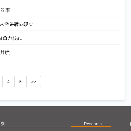
高效率
6从激进转向现实
I角力核心
求井喷
4
5
>>
Research
技网