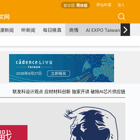
评估申请
登入
繁体版
简体版
文网
漫新闻
听新闻
每日椽真
商情
AI EXPO Taiwan
COM
联发科设计观点 应材材料创新 独家开讲 破除AI芯片供应链