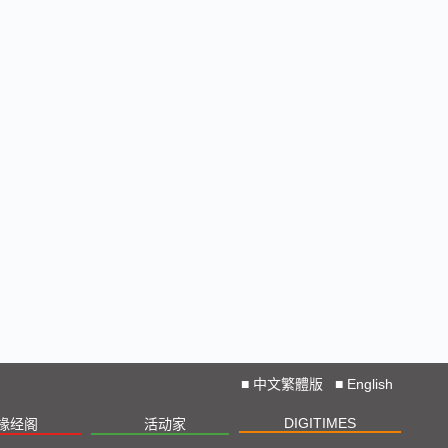
■
中文繁體版
■
English
DIGITIMES
椽经阁
活动家