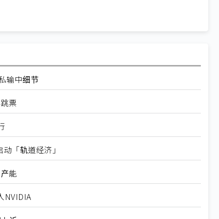
走私输中细节
再跳票
行
内启动「轨道经济」
新产能
VIDIA