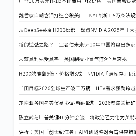
川普10万美元H-1B签证费用争议延烧 美国商会提
魏哲家自嘲含泪打造台积美厂 NYT剖析1.8万条法
从DeepSeek到H200松绑 盘点NVIDIA 2025年
新的逆袭之路？ 业者估未来5~10年中国将窜出多家
未蒙其利先受其害 美国制造业景气连9个月衰退
H200效能翻6倍、价格增3成 NVIDIA「清库存」
丰田目标2026全球生产破千万辆 HEV需求强劲跨
东南亚各国与美贸易协议持续推进 2026聚焦关键
陈立武与川普关键40分钟会谈 将政治阻力化为英特
评析：美国「创世纪任务」AI科研战略对台湾供应链