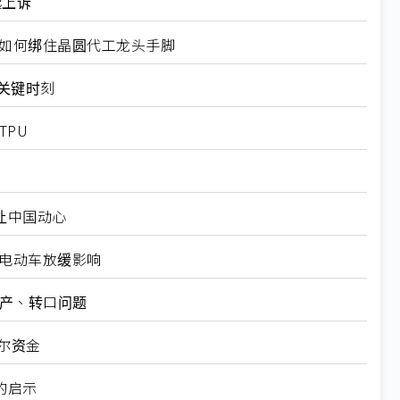
起上诉
规如何绑住晶圆代工龙头手脚
十大关键时刻
TPU
仍让中国动心
越电动车放缓影响
矿产、转口问题
尔资金
的启示