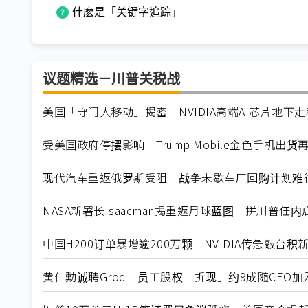
什麽是「关键字追踪」
议题精选－川普关税战
美国「守门人移动」揭密 NVIDIA高端AI芯片地下
受美国政府停摆影响 Trump Mobile金色手机出货
现代汽车重返俄罗斯受阻 战争未歇车厂回购计划难
NASA新署长Isaacman揭重返月球蓝图 拼川普任
中国H200订单暴增逾200万颗 NVIDIA传急敲台积
黄仁勳诚聘Groq 员工股权「折现」约9成随CEO加入N