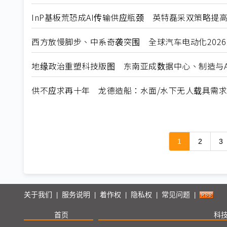
InP基板荒恐成AI传输供应瓶颈 英特磊采双策略提
西方放慢脚步、中系奇袭突围 全球汽车电动化202
地缘政治重塑科技版图 东南亚成数据中心、制造与A
供不应求再十年 龙德造船：水面/水下无人载具需
1
2
3
关于我们
服务说明
着作权
隐私权
常见问题
|
|
|
|
|
首页
科