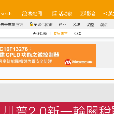
earch
椽经阁
活动家
影音
英
未来车供应链
苹果供应链
产业
区域
议题
观点
火线话题
｜
专家讲堂
｜
CEO