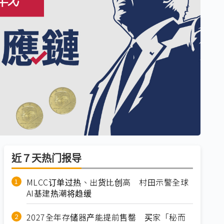
近７天热门报导
MLCC订单过热、出货比创高 村田示警全球
AI基建热潮将趋缓
2027全年存储器产能提前售罄 买家「秘而