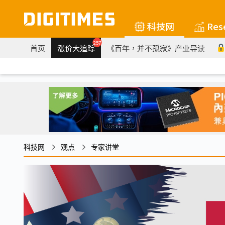
科技网
Res
257
首页
涨价大追踪
《百年，并不孤寂》产业导读
科技网
观点
专家讲堂