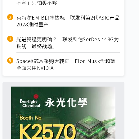
不宣」只怕买不够
英特尔EMIB良率达标 联发科第2代ASIC产品
2028准时量产
光进铜退更明确？ 联发科估SerDes 448G为
铜线「最终战场」
SpaceX芯片采购大转向 Elon Musk舍超微
全面采用NVIDIA