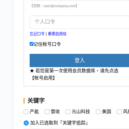
【范例：user@company.com】
忘记口令
|
重寄启用信
记住帐号口令
登入
★ 若您是第一次使用会员数据库，请先点选
【帐号启用】
关键字
产能
营收
元山科技
美国
风
加入已选取到「关键字追踪」