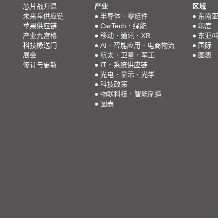
芯片战升温
产业
区域
未来车供应链
●
半导体．零组件
●
东南
苹果供应链
●
CarTech．绿能
●
印度
产业九宫格
●
移动．通讯．XR
●
东亚/
科技椽送门
●
AI．智能应用．电商物流
●
国际
展会
●
航太．卫星．军工
●
图表
修订与更新
●
IT．系统供应链
●
光电．显示．光学
●
科技政策
●
物联科技．智能制造
●
图表