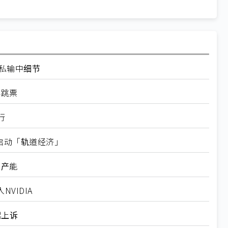
走私输中细节
再跳票
行
内启动「轨道经济」
新产能
VIDIA
起上诉