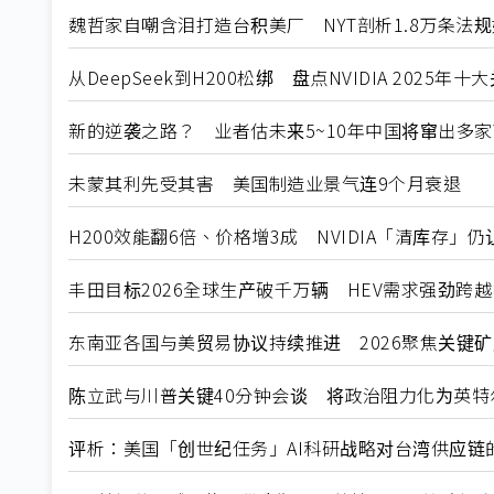
魏哲家自嘲含泪打造台积美厂 NYT剖析1.8万条法
从DeepSeek到H200松绑 盘点NVIDIA 2025年
新的逆袭之路？ 业者估未来5~10年中国将窜出多家
未蒙其利先受其害 美国制造业景气连9个月衰退
H200效能翻6倍、价格增3成 NVIDIA「清库存」
丰田目标2026全球生产破千万辆 HEV需求强劲跨
东南亚各国与美贸易协议持续推进 2026聚焦关键
陈立武与川普关键40分钟会谈 将政治阻力化为英特
评析：美国「创世纪任务」AI科研战略对台湾供应链