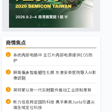
商情焦点
系统内部电路中 主芯片内部电源提供EOS防
护
屏南偏乡智能韧性扎根 东港安泰医院导入AI影
像识别
英特蒙以新一代实时软件推动工业控制革新
昕力信息跨足国防科技 携手美商Juxta引进尖
端全域定位科技