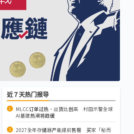
近７天热门报导
MLCC订单过热、出货比创高 村田示警全球
AI基建热潮将趋缓
2027全年存储器产能提前售罄 买家「秘而