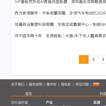
InP基板荒恐成AI传输供应瓶颈 英特磊采双策略提
西方放慢脚步、中系奇袭突围 全球汽车电动化202
地缘政治重塑科技版图 东南亚成数据中心、制造与A
供不应求再十年 龙德造船：水面/水下无人载具需
1
2
3
关于我们
服务说明
着作权
隐私权
常见问题
|
|
|
|
|
首页
科
芯片战升温
产业
区域