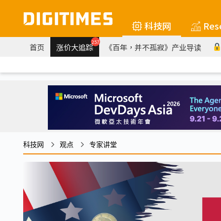
科技网
Res
257
首页
涨价大追踪
《百年，并不孤寂》产业导读
科技网
观点
专家讲堂