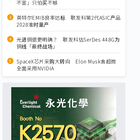
不宣」只怕买不够
英特尔EMIB良率达标 联发科第2代ASIC产品
2028准时量产
光进铜退更明确？ 联发科估SerDes 448G为
铜线「最终战场」
SpaceX芯片采购大转向 Elon Musk舍超微
全面采用NVIDIA