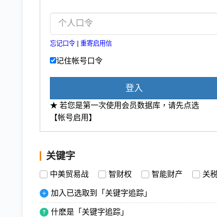
忘记口令
|
重寄启用信
记住帐号口令
登入
★ 若您是第一次使用会员数据库，请先点选
【帐号启用】
关键字
中美贸易战
智财权
智能财产
关
加入已选取到「关键字追踪」
什麽是「关键字追踪」