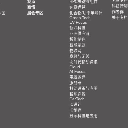
名家专栏
亚
观点
HPC关键零组件
科技行脚
商情
边缘运算
作者群
中国
展会专区
化合物/功率半导体
关于专栏
Green Tech
EV Focus
新兴科技
亚洲供应链
智能制造
智能家庭
物联网
宽频与无线
次时代移动通讯
Cloud
AI Focus
电脑运算
服务器
移动设备与应用
智能穿戴
CarTech
IC设计
IC制造
显示科技与应用