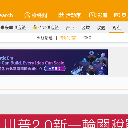
earch
椽经阁
活动家
影音
英
未来车供应链
苹果供应链
产业
区域
议题
观点
火线话题
｜
专家讲堂
｜
CEO