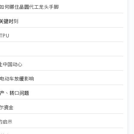
规如何绑住晶圆代工龙头手脚
十大关键时刻
TPU
仍让中国动心
越电动车放缓影响
矿产、转口问题
尔资金
的启示