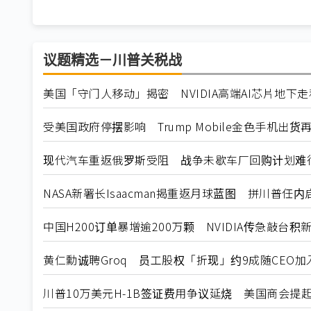
议题精选－川普关税战
美国「守门人移动」揭密 NVIDIA高端AI芯片地下
受美国政府停摆影响 Trump Mobile金色手机出货
现代汽车重返俄罗斯受阻 战争未歇车厂回购计划难
NASA新署长Isaacman揭重返月球蓝图 拼川普任
中国H200订单暴增逾200万颗 NVIDIA传急敲台积
黄仁勳诚聘Groq 员工股权「折现」约9成随CEO加入N
川普10万美元H-1B签证费用争议延烧 美国商会提