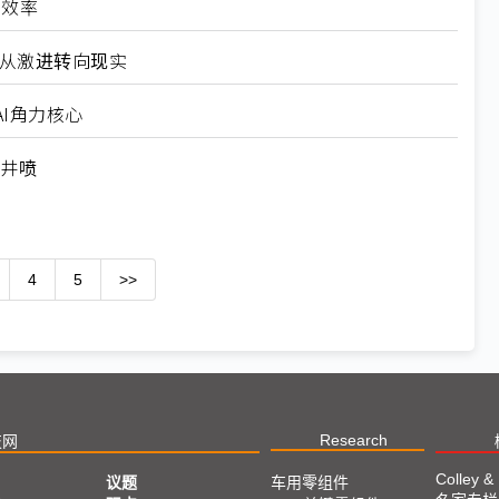
高效率
6从激进转向现实
I角力核心
求井喷
4
5
>>
Research
技网
Colley &
议题
车用零组件