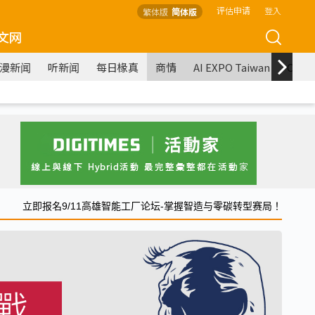
评估申请
登入
繁体版
简体版
文网
漫新闻
听新闻
每日椽真
商情
AI EXPO Taiwan
COM
立即报名9/11高雄智能工厂论坛-掌握智造与零碳转型赛局！