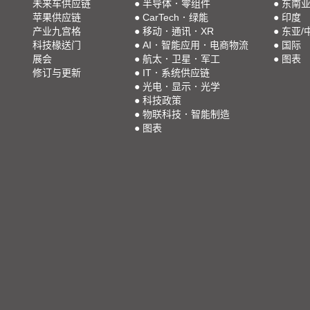
未来车供应链
●
半导体．零组件
●
东南
苹果供应链
●
CarTech．绿能
●
印度
产业九宫格
●
移动．通讯．XR
●
东亚/
科技椽送门
●
AI．智能应用．电商物流
●
国际
展会
●
航太．卫星．军工
●
图表
修订与更新
●
IT．系统供应链
●
光电．显示．光学
●
科技政策
●
物联科技．智能制造
●
图表