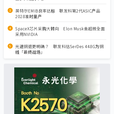
英特尔EMIB良率达标 联发科第2代ASIC产品
2028准时量产
SpaceX芯片采购大转向 Elon Musk舍超微全面
采用NVIDIA
光进铜退更明确？ 联发科估SerDes 448G为铜
线「最终战场」