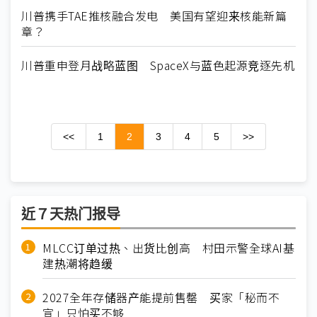
川普携手TAE推核融合发电 美国有望迎来核能新篇
章？
川普重申登月战略蓝图 SpaceX与蓝色起源竞逐先机
<<
1
2
3
4
5
>>
近７天热门报导
MLCC订单过热、出货比创高 村田示警全球AI基
建热潮将趋缓
2027全年存储器产能提前售罄 买家「秘而不
宣」只怕买不够