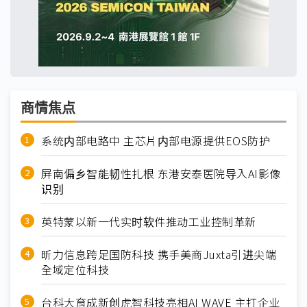
商情焦点
系统内部电路中 主芯片内部电源提供EOS防护
屏南偏乡智能韧性扎根 东港安泰医院导入AI影像
识别
英特蒙以新一代实时软件推动工业控制革新
昕力信息跨足国防科技 携手美商Juxta引进尖端
全域定位科技
台科大育成新创虎智科技亮相AI WAVE 主打企业