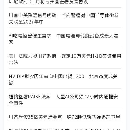
印尼政府：1月将与美国签署贸易协议
川普中美降温信号明确 华府暂缓对中国半导体徵新
关税至2027年中
AI吃电怪兽催生需求 中国电池与储能设备成最大赢
家
美国法院力挺川普政府 裁定10万美元H-1B签证费用
合法
NVIDIA拟农历年前向中国出货H200 北京态度成关
键
纽约签署RAISE法案 大型AI公司须72小时内通报安
全事件
川普斥资35亿美元造金穹 购72颗低轨飞弹追踪卫星