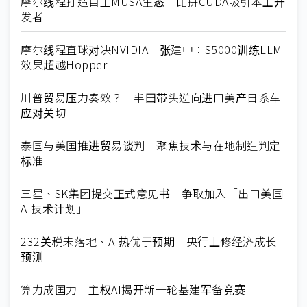
摩尔线程打造自主MUSA生态 比拼CUDA吸引本土开
发者
摩尔线程直球对决NVIDIA 张建中：S5000训练LLM
效果超越Hopper
川普贸易压力奏效？ 丰田带头逆向进口美产日系车
应对关切
泰国与美国推进贸易谈判 聚焦技术与在地制造判定
标准
三星、SK集团提交正式意见书 争取加入「出口美国
AI技术计划」
232关税未落地、AI热优于预期 央行上修经济成长
预测
算力成国力 主权AI揭开新一轮基建军备竞赛