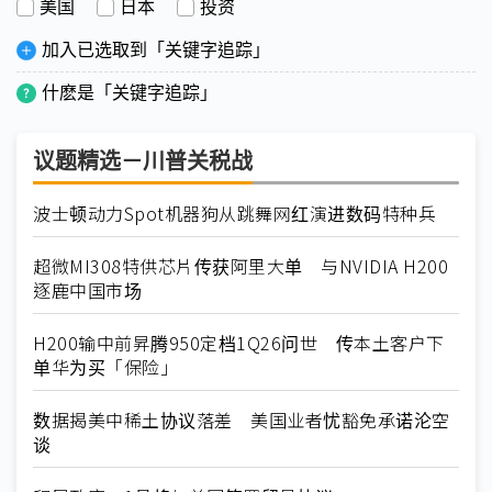
美国
日本
投资
加入已选取到「关键字追踪」
什麽是「关键字追踪」
议题精选－川普关税战
波士顿动力Spot机器狗从跳舞网红演进数码特种兵
超微MI308特供芯片传获阿里大单 与NVIDIA H200
逐鹿中国市场
H200输中前昇腾950定档1Q26问世 传本土客户下
单华为买「保险」
数据揭美中稀土协议落差 美国业者忧豁免承诺沦空
谈