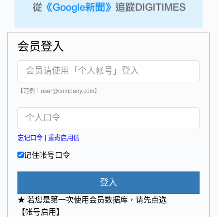
会员登入
【范例：user@company.com】
忘记口令
|
重寄启用信
记住帐号口令
登入
★ 若您是第一次使用会员数据库，请先点选
【帐号启用】