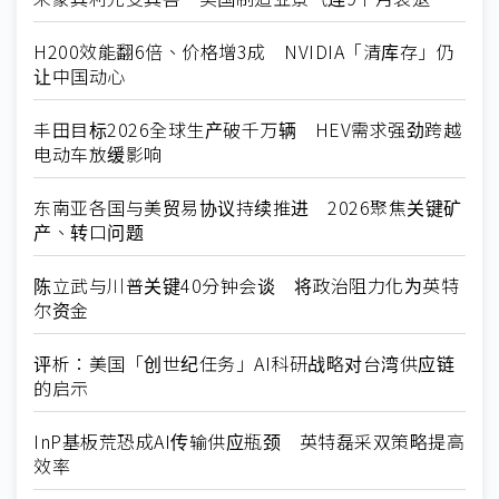
H200效能翻6倍、价格增3成 NVIDIA「清库存」仍
让中国动心
丰田目标2026全球生产破千万辆 HEV需求强劲跨越
电动车放缓影响
东南亚各国与美贸易协议持续推进 2026聚焦关键矿
产、转口问题
陈立武与川普关键40分钟会谈 将政治阻力化为英特
尔资金
评析：美国「创世纪任务」AI科研战略对台湾供应链
的启示
InP基板荒恐成AI传输供应瓶颈 英特磊采双策略提高
效率