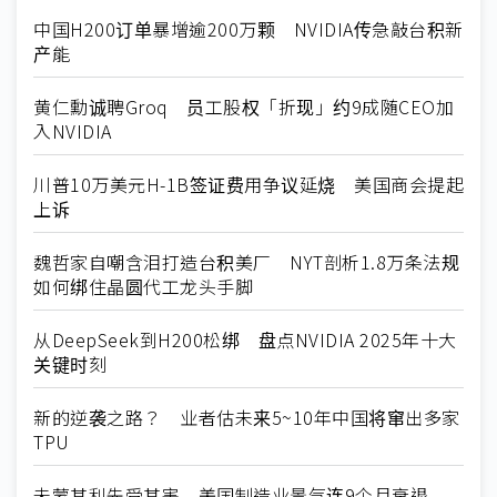
中国H200订单暴增逾200万颗 NVIDIA传急敲台积新
产能
黄仁勳诚聘Groq 员工股权「折现」约9成随CEO加
入NVIDIA
川普10万美元H-1B签证费用争议延烧 美国商会提起
上诉
魏哲家自嘲含泪打造台积美厂 NYT剖析1.8万条法规
如何绑住晶圆代工龙头手脚
从DeepSeek到H200松绑 盘点NVIDIA 2025年十大
关键时刻
新的逆袭之路？ 业者估未来5~10年中国将窜出多家
TPU
未蒙其利先受其害 美国制造业景气连9个月衰退