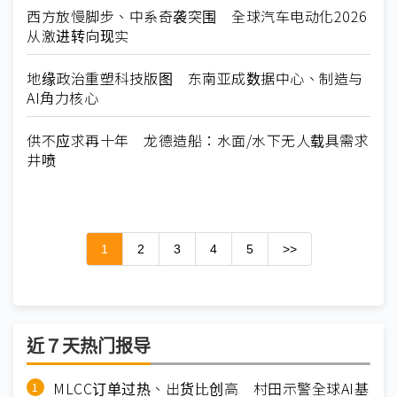
西方放慢脚步、中系奇袭突围 全球汽车电动化2026
从激进转向现实
地缘政治重塑科技版图 东南亚成数据中心、制造与
AI角力核心
供不应求再十年 龙德造船：水面/水下无人载具需求
井喷
1
2
3
4
5
>>
近７天热门报导
MLCC订单过热、出货比创高 村田示警全球AI基