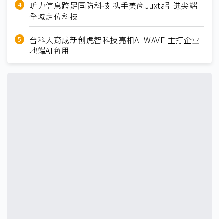
昕力信息跨足国防科技 携手美商Juxta引进尖端
全域定位科技
台科大育成新创虎智科技亮相AI WAVE 主打企业
地端AI商用