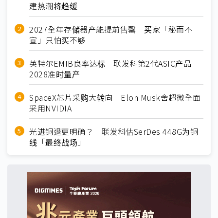
建热潮将趋缓
2027全年存储器产能提前售罄 买家「秘而不
宣」只怕买不够
英特尔EMIB良率达标 联发科第2代ASIC产品
2028准时量产
SpaceX芯片采购大转向 Elon Musk舍超微全面
采用NVIDIA
光进铜退更明确？ 联发科估SerDes 448G为铜
线「最终战场」