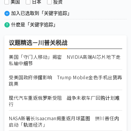
美国
日本
投资
加入已选取到「关键字追踪」
什麽是「关键字追踪」
议题精选－川普关税战
美国「守门人移动」揭密 NVIDIA高端AI芯片地下走
私输中细节
受美国政府停摆影响 Trump Mobile金色手机出货再
跳票
现代汽车重返俄罗斯受阻 战争未歇车厂回购计划难
行
NASA新署长Isaacman揭重返月球蓝图 拼川普任内
启动「轨道经济」