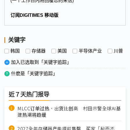
(一个工作日内将回覆您的来信)
订阅DIGITIMES 移动版
关键字
韩国
存储器
美国
半导体产业
川普
加入已选取到「关键字追踪」
什麽是「关键字追踪」
近７天热门报导
MLCC订单过热、出货比创高 村田示警全球AI基
建热潮将趋缓
2027全年存储器产能提前售罄 买家「秘而不