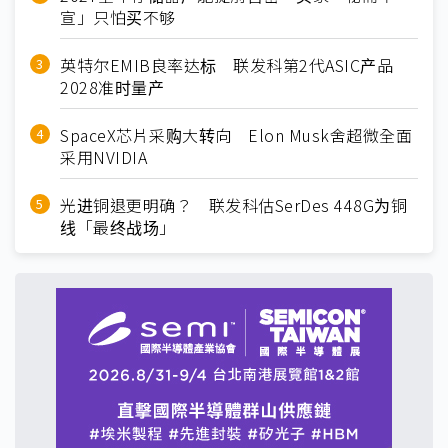
宣」只怕买不够
英特尔EMIB良率达标 联发科第2代ASIC产品
2028准时量产
SpaceX芯片采购大转向 Elon Musk舍超微全面
采用NVIDIA
光进铜退更明确？ 联发科估SerDes 448G为铜
线「最终战场」