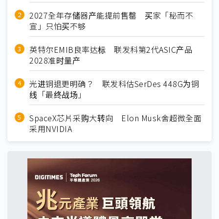
2027全年存储器产能提前售罄 买家「秘而不
宣」只怕买不够
英特尔EMIB良率达标 联发科第2代ASIC产品
2028准时量产
光进铜退更明确？ 联发科估SerDes 448G为铜
线「最终战场」
SpaceX芯片采购大转向 Elon Musk舍超微全面
采用NVIDIA