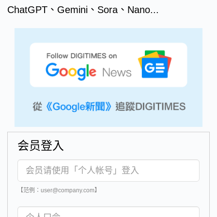
ChatGPT、Gemini、Sora、Nano...
会员登入
【范例：user@company.com】