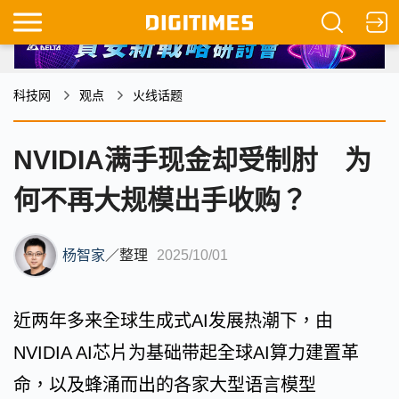
科技网
观点
火线话题
NVIDIA满手现金却受制肘 为
何不再大规模出手收购？
杨智家
／
整理
2025/10/01
近两年多来全球生成式AI发展热潮下，由
NVIDIA AI芯片为基础带起全球AI算力建置革
命，以及蜂涌而出的各家大型语言模型