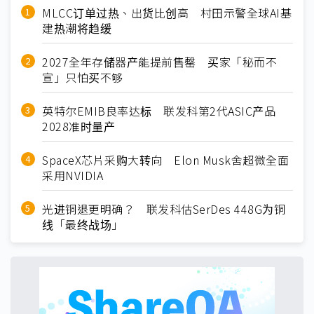
MLCC订单过热、出货比创高 村田示警全球AI基
建热潮将趋缓
2027全年存储器产能提前售罄 买家「秘而不
宣」只怕买不够
英特尔EMIB良率达标 联发科第2代ASIC产品
2028准时量产
SpaceX芯片采购大转向 Elon Musk舍超微全面
采用NVIDIA
光进铜退更明确？ 联发科估SerDes 448G为铜
线「最终战场」