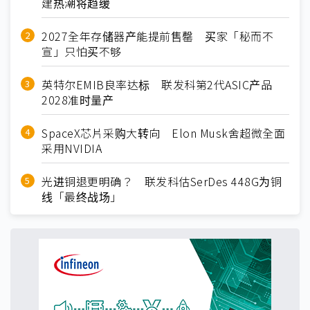
建热潮将趋缓
2027全年存储器产能提前售罄 买家「秘而不
宣」只怕买不够
英特尔EMIB良率达标 联发科第2代ASIC产品
2028准时量产
SpaceX芯片采购大转向 Elon Musk舍超微全面
采用NVIDIA
光进铜退更明确？ 联发科估SerDes 448G为铜
线「最终战场」