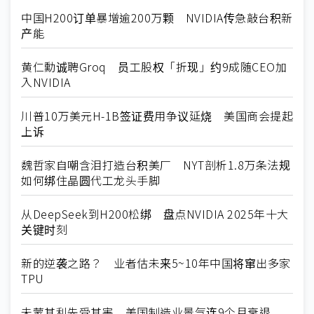
中国H200订单暴增逾200万颗 NVIDIA传急敲台积新
产能
黄仁勳诚聘Groq 员工股权「折现」约9成随CEO加
入NVIDIA
川普10万美元H-1B签证费用争议延烧 美国商会提起
上诉
魏哲家自嘲含泪打造台积美厂 NYT剖析1.8万条法规
如何绑住晶圆代工龙头手脚
从DeepSeek到H200松绑 盘点NVIDIA 2025年十大
关键时刻
新的逆袭之路？ 业者估未来5~10年中国将窜出多家
TPU
未蒙其利先受其害 美国制造业景气连9个月衰退