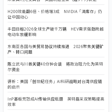
H200效能翻6倍、价格增3成 NVIDIA「清库存」仍
让中国动心
丰田目标2026全球生产破千万辆 HEV需求强劲跨越
电动车放缓影响
东南亚各国与美贸易协议持续推进 2026聚焦关键矿
产、转口问题
陈立武与川普关键40分钟会谈 将政治阻力化为英特
尔资金
评析：美国「创世纪任务」AI科研战略对台湾供应链
的启示
InP基板荒恐成AI传输供应瓶颈 英特磊采双策略提高
效率