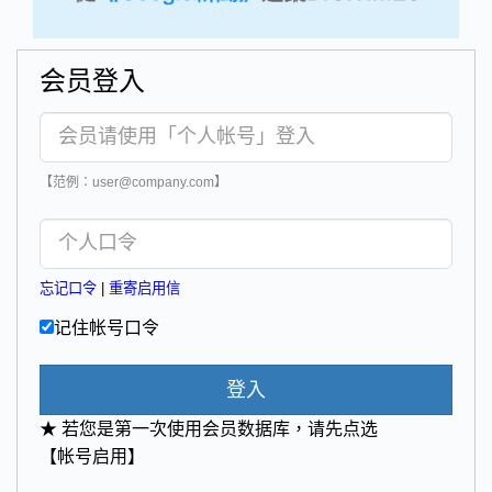
会员登入
【范例：user@company.com】
忘记口令
|
重寄启用信
记住帐号口令
登入
★ 若您是第一次使用会员数据库，请先点选
【帐号启用】