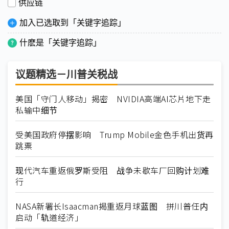
供应链
加入已选取到「关键字追踪」
什麽是「关键字追踪」
议题精选－川普关税战
美国「守门人移动」揭密 NVIDIA高端AI芯片地下走
私输中细节
受美国政府停摆影响 Trump Mobile金色手机出货再
跳票
现代汽车重返俄罗斯受阻 战争未歇车厂回购计划难
行
NASA新署长Isaacman揭重返月球蓝图 拼川普任内
启动「轨道经济」