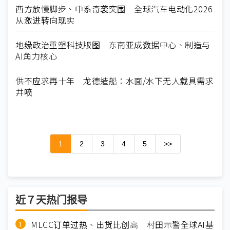
西方放慢脚步、中系奇袭突围 全球汽车电动化2026
从激进转向现实
地缘政治重塑科技版图 东南亚成数据中心、制造与
AI角力核心
供不应求再十年 龙德造船：水面/水下无人载具需求
井喷
1
2
3
4
5
>>
近７天热门报导
MLCC订单过热、出货比创高 村田示警全球AI基