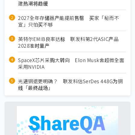
建热潮将趋缓
2027全年存储器产能提前售罄 买家「秘而不
宣」只怕买不够
英特尔EMIB良率达标 联发科第2代ASIC产品
2028准时量产
SpaceX芯片采购大转向 Elon Musk舍超微全面
采用NVIDIA
光进铜退更明确？ 联发科估SerDes 448G为铜
线「最终战场」