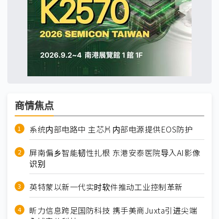
商情焦点
系统内部电路中 主芯片内部电源提供EOS防护
屏南偏乡智能韧性扎根 东港安泰医院导入AI影像
识别
英特蒙以新一代实时软件推动工业控制革新
昕力信息跨足国防科技 携手美商Juxta引进尖端