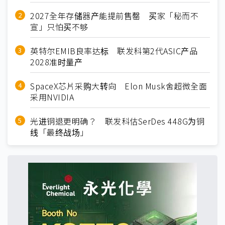
2027全年存储器产能提前售罄 买家「秘而不
宣」只怕买不够
英特尔EMIB良率达标 联发科第2代ASIC产品
2028准时量产
SpaceX芯片采购大转向 Elon Musk舍超微全面
采用NVIDIA
光进铜退更明确？ 联发科估SerDes 448G为铜
线「最终战场」