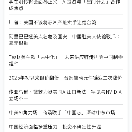
李在明传将会面孙正义 AI投资与「星门计划」合作
成焦点
川普：美国不该将芯片产能拱手让给台湾
阿里巴巴遭美点名危及国安 中国驻美大使馆驳斥：
毫无根据
Tesla美车款「去中化」 未来供应链传排除中国制零
组件
2025年初以来银价翻倍 台系被动元件链迎二次涨价
传亚马逊、微软力挺美国AI出口新法 罕见与NVIDIA
立场不一
中美AI角力场 商汤联手「中国芯」深耕中东市场
中国经济面临多重压力 投资不确定性升温