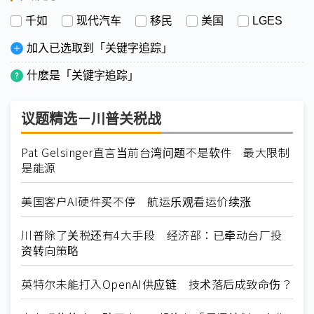
千如
现代汽车
移民
美国
LGES
加入已选取到「关键字追踪」
什麽是「关键字追踪」
议题精选－川普关税战
Pat Gelsinger直言当前台湾问题不是软件 最大限制
是能源
美国客户AI硬件买不停 航运乐观看运价续涨
川普除了关税还有4大手段 经济部：已牵动台厂投
资转向策略
英特尔未能打入OpenAI供应链 技术落后成致命伤？