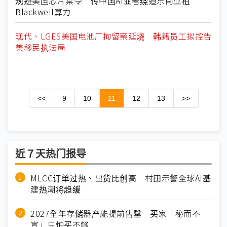
规避美国芯片禁令 传中国AI业者绕道东南亚租
Blackwell算力
现代、LGES美国电池厂拘留案延烧 韩籍员工拟控告
美移民执法局
<<
9
10
11
12
13
>>
近７天热门报导
MLCC订单过热、出货比创高 村田示警全球AI基
建热潮将趋缓
2027全年存储器产能提前售罄 买家「秘而不
宣」只怕买不够