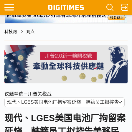
科技网
观点
议题精选－川普关税战
现代、LGES美国电池厂拘留案
延烧 韩籍员工拟控告美移民