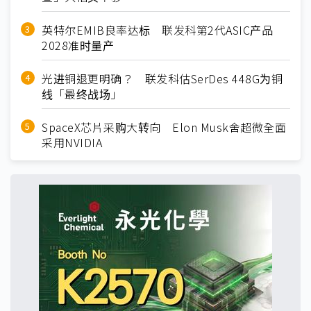
英特尔EMIB良率达标 联发科第2代ASIC产品
2028准时量产
光进铜退更明确？ 联发科估SerDes 448G为铜
线「最终战场」
SpaceX芯片采购大转向 Elon Musk舍超微全面
采用NVIDIA