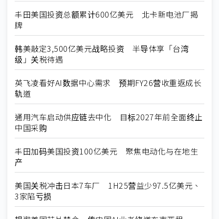
丰田美国投资总额累计600亿美元 北卡新电池厂揭
牌
韩美敲定3,500亿美元战略投资 半导体享「台湾
级」关税待遇
英飞凌看好AI数据中心需求 预期FY26营收重返成长
轨道
通用汽车启动供应链去中化 目标2027年前全面终止
中国采购
丰田加码美国投资100亿美元 聚焦电动化与在地生
产
美国关税冲击日本7车厂 1H25营益少97.5亿美元、
3家陷亏损