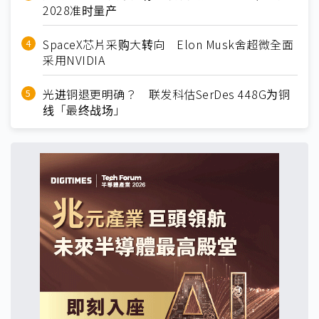
2028准时量产
SpaceX芯片采购大转向 Elon Musk舍超微全面
采用NVIDIA
光进铜退更明确？ 联发科估SerDes 448G为铜
线「最终战场」