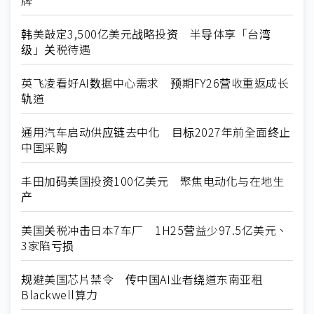
韩美敲定3,500亿美元战略投资 半导体享「台湾
级」关税待遇
英飞凌看好AI数据中心需求 预期FY26营收重返成长
轨道
通用汽车启动供应链去中化 目标2027年前全面终止
中国采购
丰田加码美国投资100亿美元 聚焦电动化与在地生
产
美国关税冲击日本7车厂 1H25营益少97.5亿美元、
3家陷亏损
规避美国芯片禁令 传中国AI业者绕道东南亚租
Blackwell算力