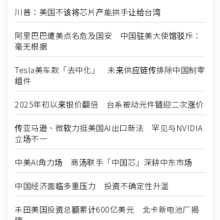
川普：美国不该将芯片产能拱手让给台湾
阿里巴巴遭美点名危及国安 中国驻美大使馆驳斥：
毫无根据
Tesla美车款「去中化」 未来供应链传排除中国制零
组件
2025年初以来银价翻倍 台系被动元件链迎二次涨价
传亚马逊、微软力挺美国AI出口新法 罕见与NVIDIA
立场不一
中美AI角力场 商汤联手「中国芯」深耕中东市场
中国经济面临多重压力 投资不确定性升温
丰田美国投资总额累计600亿美元 北卡新电池厂揭
牌