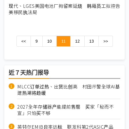
现代、LGES美国电池厂拘留案延烧 韩籍员工拟控告
美移民执法局
<<
9
10
11
12
13
>>
近７天热门报导
MLCC订单过热、出货比创高 村田示警全球AI基
建热潮将趋缓
2027全年存储器产能提前售罄 买家「秘而不
宣」只怕买不够
英特尔EMIB良率达标 联发科第2代ASIC产品