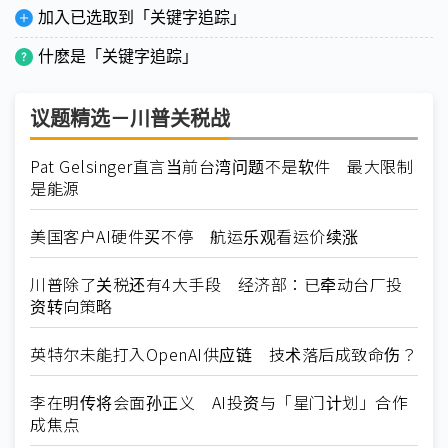
加入已选取到「关键字追踪」
什麽是「关键字追踪」
议题精选－川普关税战
Pat Gelsinger直言当前台湾问题不是软件 最大限制
是能源
美国客户AI硬件买不停 航运乐观看运价续涨
川普除了关税还有4大手段 经济部：已牵动台厂投
资转向策略
英特尔未能打入OpenAI供应链 技术落后成致命伤？
李在明传将会面孙正义 AI投资与「星门计划」合作
成焦点