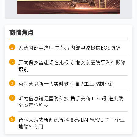
商情焦点
系统内部电路中 主芯片内部电源提供EOS防护
屏南偏乡智能韧性扎根 东港安泰医院导入AI影像
识别
英特蒙以新一代实时软件推动工业控制革新
昕力信息跨足国防科技 携手美商Juxta引进尖端
全域定位科技
台科大育成新创虎智科技亮相AI WAVE 主打企业
地端AI商用