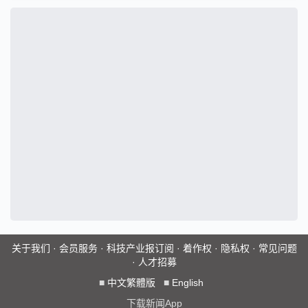
关于我们
·
会员服务
·
科技产业报订阅
·
着作权
·
隐私权
·
常见问题
·
人才招募
■
中文繁體版
■
English
下载新闻App