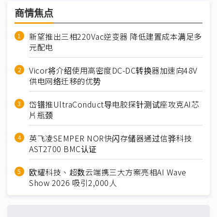
商情焦点
新望推出三相220Vac逆变器 降低建置成本满足多
元配电
Vicor将介绍使用高密度DC-DC转换器加速向48V
供电网络迁移的优势
岱镨推UltraConduct导电胶探针测试座攻克AI芯
片瓶颈
英飞凌SEMPER NOR快闪存储器通过信骅科技
AST2700 BMC认证
欧耀科技、超数云端携三大方案亮相AI Wave
Show 2026 吸引2,000人