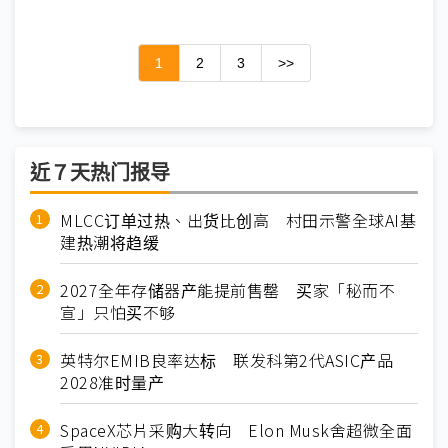
1
2
3
>>
近７天热门报导
MLCC订单过热、出货比创高 村田示警全球AI基
建热潮将趋缓
2027全年存储器产能提前售罄 买家「秘而不
宣」只怕买不够
英特尔EMIB良率达标 联发科第2代ASIC产品
2028准时量产
SpaceX芯片采购大转向 Elon Musk舍超微全面