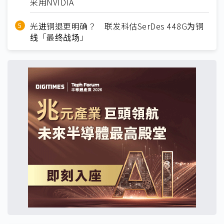
采用NVIDIA
光进铜退更明确？ 联发科估SerDes 448G为铜
线「最终战场」