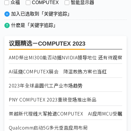
众福
COMPUTEX
智能显示器
加入已选取到「关键字追踪」
什麽是「关键字追踪」
议题精选－COMPUTEX 2023
AMD祭出MI300能否动摇NVIDIA领导地位 还有待观察
AI延烧COMPUTEX展会 降温散热方案也当红
2023年全球晶圆代工产业市场趋势
PNY COMPUTEX 2023重磅登场推出新品
崇越新代理线大军抢进COMPUTEX AI应用MCU受瞩
Qualcomm启动5G多元垂直应用布局