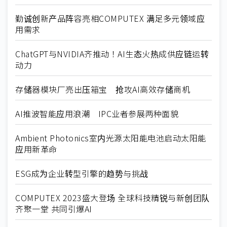
勤诚创新产品阵容亮相COMPUTEX 满足多元领域应
用需求
ChatGPT与NVIDIA齐推动！AI生态火热成供应链运转
动力
存储器模块厂亮出压箱宝 抢攻AI高效存储商机
AI推波智能应用浪潮 IPC业者参展两种面貌
Ambient Photonics室内光源太阳能电池启动太阳能
应用新革命
ESG成为企业转型引擎的趋势与挑战
COMPUTEX 2023盛大登场 全球科技精锐与新创团队
齐聚一堂 共同引爆AI