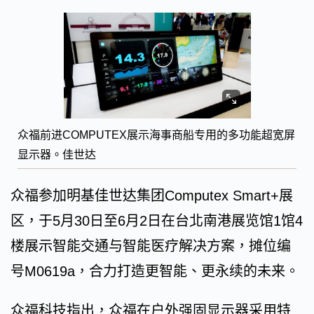
众福前进COMPUTEX展示海事商船专用的多功能超宽屏
显示器。佳世达
众福参加明基佳世达集团Computex Smart+展
区，于5月30日至6月2日在台北南港展览馆1馆4
楼展示智能交通与智能医疗解决方案，摊位编
号M0619a，合力打造更智能、更永续的未来。
众福科技指出，众福在户外强固显示器采用特