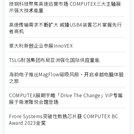
技钢科技聚焦高速运算市场 COMPUTEX三大主轴展
示强大技术能量
高速传输需求不断扩大 威锋USB4装置芯片掌握先行
者商机
意大利新创企业参展InnoVEX
TSLG耐落集团布局亚洲强化国际供应量能
海韵电子推出MagFlow磁吸风扇，开启卓越电脑体验
之旅
COMPUTEX展期宇瞻「Drive The Change」VIP专属
展于南港雅悦会馆登场
Frore Systems突破性散热芯片获 COMPUTEX BC
Award 2023金奖