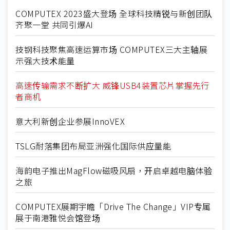
COMPUTEX 2023盛大登场 全球科技精锐与新创团队
齐聚一堂 共同引爆AI
技钢科技聚焦高速运算市场 COMPUTEX三大主轴展
示强大技术能量
高速传输需求不断扩大 威锋USB4装置芯片掌握先行
者商机
意大利新创企业参展InnoVEX
TSLG耐落集团布局亚洲强化国际供应量能
海韵电子推出MagFlow磁吸风扇，开启卓越电脑体验
之旅
COMPUTEX展期宇瞻「Drive The Change」VIP专属
展于南港雅悦会馆登场