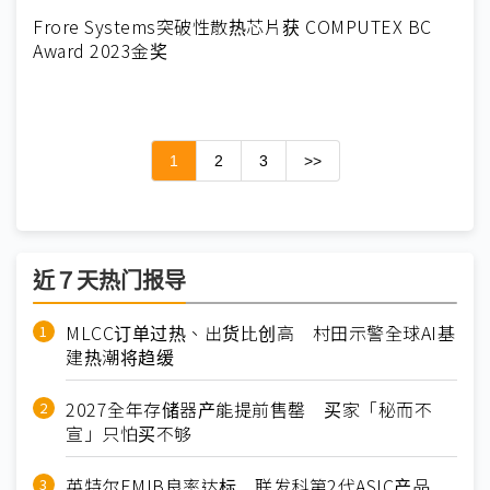
Frore Systems突破性散热芯片获 COMPUTEX BC
Award 2023金奖
1
2
3
>>
近７天热门报导
MLCC订单过热、出货比创高 村田示警全球AI基
建热潮将趋缓
2027全年存储器产能提前售罄 买家「秘而不
宣」只怕买不够
英特尔EMIB良率达标 联发科第2代ASIC产品