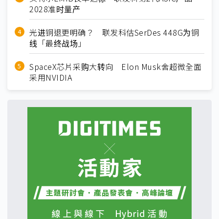
2028准时量产
光进铜退更明确？ 联发科估SerDes 448G为铜
线「最终战场」
SpaceX芯片采购大转向 Elon Musk舍超微全面
采用NVIDIA