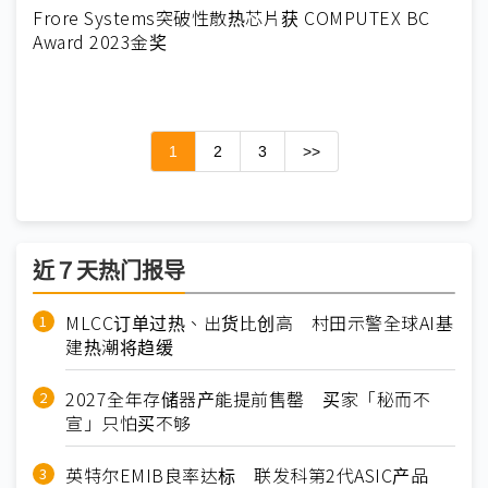
Frore Systems突破性散热芯片获 COMPUTEX BC
Award 2023金奖
1
2
3
>>
近７天热门报导
MLCC订单过热、出货比创高 村田示警全球AI基
建热潮将趋缓
2027全年存储器产能提前售罄 买家「秘而不
宣」只怕买不够
英特尔EMIB良率达标 联发科第2代ASIC产品