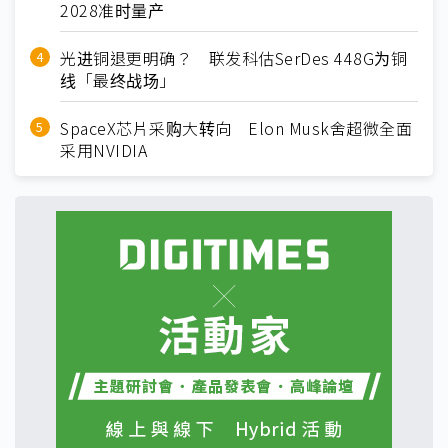
2028准时量产
光进铜退更明确？ 联发科估SerDes 448G为铜
线「最终战场」
SpaceX芯片采购大转向 Elon Musk舍超微全面
采用NVIDIA