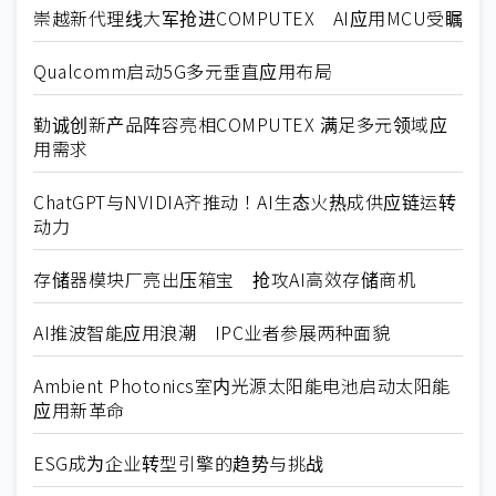
崇越新代理线大军抢进COMPUTEX AI应用MCU受瞩
Qualcomm启动5G多元垂直应用布局
勤诚创新产品阵容亮相COMPUTEX 满足多元领域应
用需求
ChatGPT与NVIDIA齐推动！AI生态火热成供应链运转
动力
存储器模块厂亮出压箱宝 抢攻AI高效存储商机
AI推波智能应用浪潮 IPC业者参展两种面貌
Ambient Photonics室内光源太阳能电池启动太阳能
应用新革命
ESG成为企业转型引擎的趋势与挑战