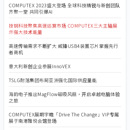
COMPUTEX 2023盛大登场 全球科技精锐与新创团队
齐聚一堂 共同引爆AI
技钢科技聚焦高速运算市场 COMPUTEX三大主轴展
示强大技术能量
高速传输需求不断扩大 威锋USB4装置芯片掌握先行
者商机
意大利新创企业参展InnoVEX
TSLG耐落集团布局亚洲强化国际供应量能
海韵电子推出MagFlow磁吸风扇，开启卓越电脑体验
之旅
COMPUTEX展期宇瞻「Drive The Change」VIP专属
展于南港雅悦会馆登场