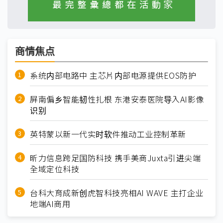
商情焦点
系统内部电路中 主芯片内部电源提供EOS防护
屏南偏乡智能韧性扎根 东港安泰医院导入AI影像
识别
英特蒙以新一代实时软件推动工业控制革新
昕力信息跨足国防科技 携手美商Juxta引进尖端
全域定位科技
台科大育成新创虎智科技亮相AI WAVE 主打企业
地端AI商用