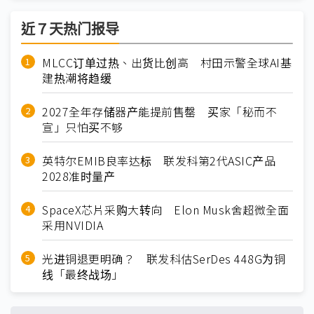
近７天热门报导
MLCC订单过热、出货比创高 村田示警全球AI基
建热潮将趋缓
2027全年存储器产能提前售罄 买家「秘而不
宣」只怕买不够
英特尔EMIB良率达标 联发科第2代ASIC产品
2028准时量产
SpaceX芯片采购大转向 Elon Musk舍超微全面
采用NVIDIA
光进铜退更明确？ 联发科估SerDes 448G为铜
线「最终战场」