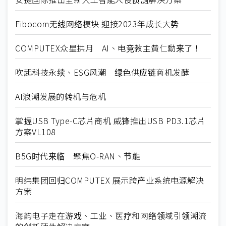
Fibocom无线网络模块 迎接2023年成长大势
COMPUTEX众星拱月 AI、电竞教主黄仁勳来了！
吹起科技永续、ESG风潮 绿色供应链商机发酵
AI浪潮发展的转机与危机
掌握USB Type-C芯片商机 威锋推出USB PD3.1芯片
方案VL108
B5G时代来临 聚焦O-RAN、节能
明纬集团回归COMPUTEX 展示跨产业系统电源解决
方案
海韵电子走在游戏、工业、医疗和网络领域引领潮流