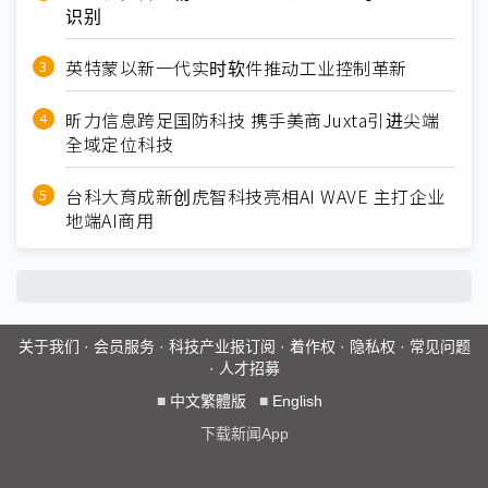
识别
英特蒙以新一代实时软件推动工业控制革新
昕力信息跨足国防科技 携手美商Juxta引进尖端
全域定位科技
台科大育成新创虎智科技亮相AI WAVE 主打企业
地端AI商用
关于我们
·
会员服务
·
科技产业报订阅
·
着作权
·
隐私权
·
常见问题
·
人才招募
■
中文繁體版
■
English
下载新闻App