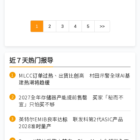
1
2
3
4
5
>>
近７天热门报导
MLCC订单过热、出货比创高 村田示警全球AI基
建热潮将趋缓
2027全年存储器产能提前售罄 买家「秘而不
宣」只怕买不够
英特尔EMIB良率达标 联发科第2代ASIC产品
2028准时量产