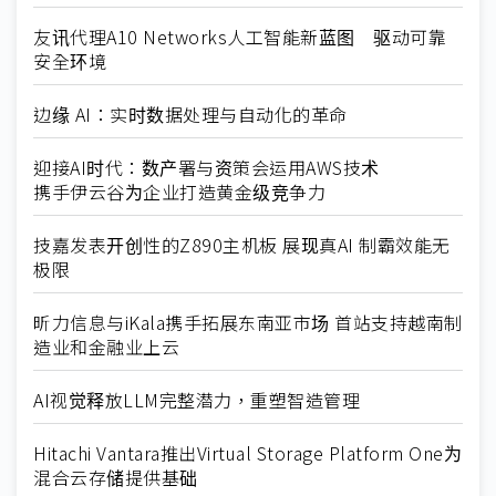
友讯代理A10 Networks人工智能新蓝图 驱动可靠
安全环境
边缘 AI：实时数据处理与自动化的革命
迎接AI时代：数产署与资策会运用AWS技术
携手伊云谷为企业打造黄金级竞争力
技嘉发表开创性的Z890主机板 展现真AI 制霸效能无
极限
昕力信息与iKala携手拓展东南亚市场 首站支持越南制
造业和金融业上云
AI视觉释放LLM完整潜力，重塑智造管理
Hitachi Vantara推出Virtual Storage Platform One为
混合云存储提供基础