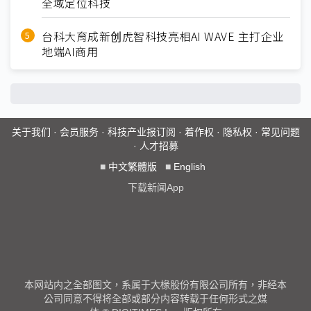
全域定位科技
台科大育成新创虎智科技亮相AI WAVE 主打企业
地端AI商用
关于我们
·
会员服务
·
科技产业报订阅
·
着作权
·
隐私权
·
常见问题
·
人才招募
■
中文繁體版
■
English
下载新闻App
本网站内之全部图文，系属于大椽股份有限公司所有，非经本
公司同意不得将全部或部分内容转载于任何形式之媒