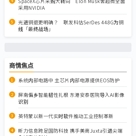
SpaceX芯片采购大转向 Elon Musk舍超微全面
采用NVIDIA
光进铜退更明确？ 联发科估SerDes 448G为铜
线「最终战场」
商情焦点
系统内部电路中 主芯片内部电源提供EOS防护
屏南偏乡智能韧性扎根 东港安泰医院导入AI影像
识别
英特蒙以新一代实时软件推动工业控制革新
昕力信息跨足国防科技 携手美商Juxta引进尖端