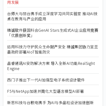
用发展
台师大与丽台携手成立深度学习共同实验室 推动AI技
术在教育与产业的应用
精诚软件获国科会GenAI Stars生成式AI企业应用竞赛
「优质创新奖」
运用科技力守护民众生命财产安全 精诚集团协力宜兰
县政府部署AIoT智能防灾
晶睿通讯AI安防解决方案 导入全新AI功能RealSight
Engine
西门子推出下一代AI加强型电子系统设计软件
F5与NetApp加速并简化大型语言模型AI部署
新思科技与台积电携手 为AI与多晶粒设计加速创新