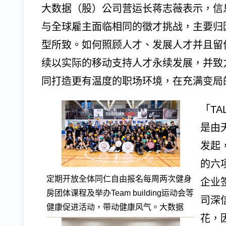
大数据（股）公司营运长蒋志薇表示，信
与全球雇主面临相同的徵才挑战，主要归
型所致。如何照顾人才、发展人才并且留
续以实际的移动支持人才永续发展，并致
同打造更有温度的职场环境，在充满变局
「TA
是由天
发起
的六
定期开放全体同仁自由报名每周两次健身
企业
房团体课程及举办Team building运动会等
司深
健康促进活动，带动健康风气。大数据
花，