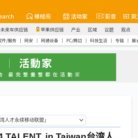
earch
椽经阁
活动家
影音
英
未来车供应链
苹果供应链
产业
区域
议题
观点
软件/服务
｜
网安
｜
网通设备
｜
PC/周边
｜
科技生活
｜
专辑
｜
展
ALENT, in Taiwan台湾人