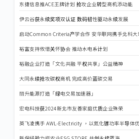
东捷信息推ACE王牌计划 抢攻企业转型商机添动能
伊云谷获永续奖项双认证 数码韧性驱动永续发展
启动Common Criteria产学合作 安华联网携手北
裕富支持攸惜关怀协会 推动水电系计划
裕融企业打造「文化共融 平权共享」公益精神
大同永续抢攻碳权商机 完成高价蓝碳交易
丽升能源打造「绿电交易加速器」
宏电科技获2024新北市友善家庭优质企业殊荣
英飞凌携手 AWL-Electricity ，以氮化镓功率半
新保经验力挺农业ESG STORE 共创永续蓝海