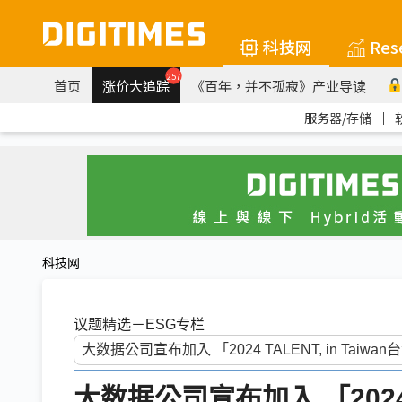
科技网
Res
257
首页
涨价大追踪
《百年，并不孤寂》产业导读
服务器/存储
｜
科技网
议题精选－ESG专栏
大数据公司宣布加入 「2024 T