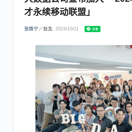
才永续移动联盟」
张姝宁
／
台北
2024/10/11