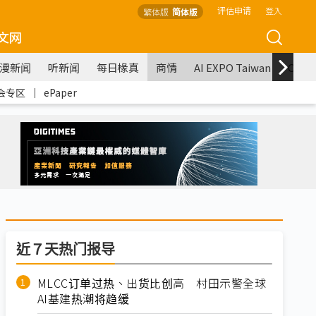
评估申请
登入
繁体版
简体版
文网
漫新闻
听新闻
每日椽真
商情
AI EXPO Taiwan
COM
会专区
｜
ePaper
近７天热门报导
MLCC订单过热、出货比创高 村田示警全球
AI基建热潮将趋缓