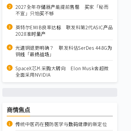
2027全年存储器产能提前售罄 买家「秘而
不宣」只怕买不够
英特尔EMIB良率达标 联发科第2代ASIC产品
2028准时量产
光进铜退更明确？ 联发科估SerDes 448G为
铜线「最终战场」
SpaceX芯片采购大转向 Elon Musk舍超微
全面采用NVIDIA
商情焦点
传统中医药在预防医学与数码健康的新定位