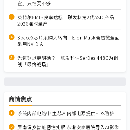
宣」只怕买不够
英特尔EMIB良率达标 联发科第2代ASIC产品
2028准时量产
SpaceX芯片采购大转向 Elon Musk舍超微全面
采用NVIDIA
光进铜退更明确？ 联发科估SerDes 448G为铜
线「最终战场」
商情焦点
系统内部电路中 主芯片内部电源提供EOS防护
屏南偏乡智能韧性扎根 东港安泰医院导入AI影像