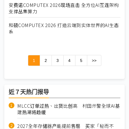
安费诺COMPUTEX 2026现场直击 全方位AI互连架构
支撑丛集算力
和硕COMPUTEX 2026 打造云端到实体世界的AI生态
系
1
2
3
4
5
>>
近７天热门报导
MLCC订单过热、出货比创高 村田示警全球AI基
建热潮将趋缓
2027全年存储器产能提前售罄 买家「秘而不