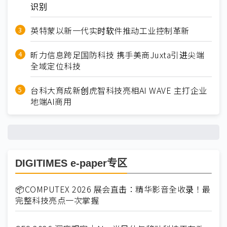
识别
英特蒙以新一代实时软件推动工业控制革新
昕力信息跨足国防科技 携手美商Juxta引进尖端
全域定位科技
台科大育成新创虎智科技亮相AI WAVE 主打企业
地端AI商用
DIGITIMES e-paper专区
📦COMPUTEX 2026 展会直击：精华影音全收录！最
完整科技亮点一次掌握