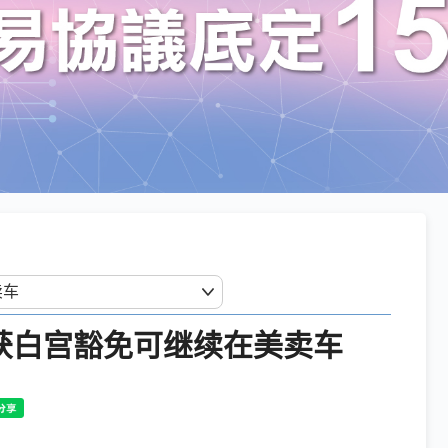
o获白宫豁免可继续在美卖车