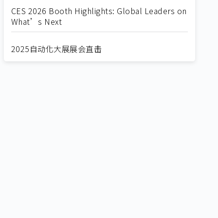
CES 2026 Booth Highlights: Global Leaders on
What’s Next
2025自动化大展展会直击
Straight from SEMICON 2025
2025 SEMICON展会直击
🔥2025 COMPUTEX 展场直击！🔥AI应用全面进
化！
🔥2025 COMPUTEX 展场直击！抢先掌握AI科技
新势力🔍
独家揭秘！AI EXPO 2025 摊位直击，精彩内容不
容错过！