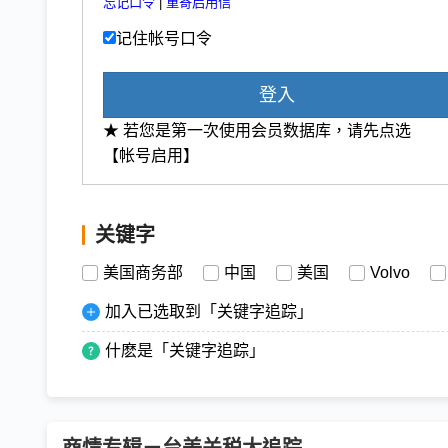
忘记口令
|
重寄启用信
记住帐号口令
登入
★ 若您是第一次使用会员数据库，请先点选
【帐号启用】
关键字
美国商务部
中国
美国
Volvo
加入已选取到「关键字追踪」
什麽是「关键字追踪」