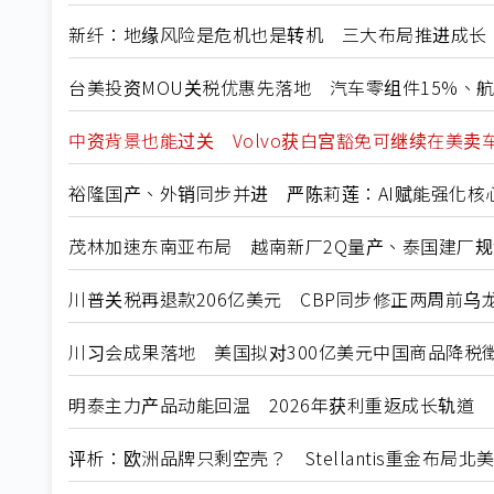
新纤：地缘风险是危机也是转机 三大布局推进成长
台美投资MOU关税优惠先落地 汽车零组件15%、
中资背景也能过关 Volvo获白宫豁免可继续在美卖
裕隆国产、外销同步并进 严陈莉莲：AI赋能强化核
茂林加速东南亚布局 越南新厂2Q量产、泰国建厂
川普关税再退款206亿美元 CBP同步修正两周前乌
川习会成果落地 美国拟对300亿美元中国商品降税
明泰主力产品动能回温 2026年获利重返成长轨道
评析：欧洲品牌只剩空壳？ Stellantis重金布局