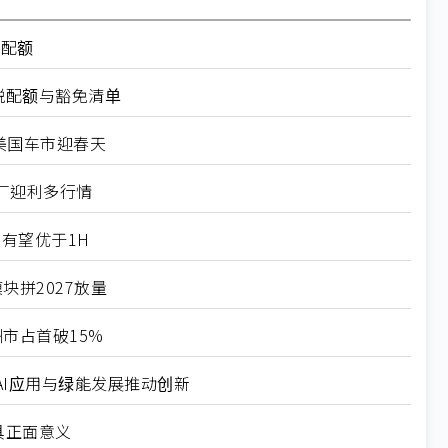
率配额
税配额与豁免清单
美国车市迎春天
厂迎利多行情
有望优于1H
块拼2027放量
市占首破15%
I应用与绿能发展推动创新
具正面意义