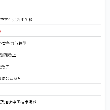
航空零件迎近乎免税
车
心竞争力与转型
规划随后上
龙数字
徵询公众意见
北美恐加速中国技术渗透