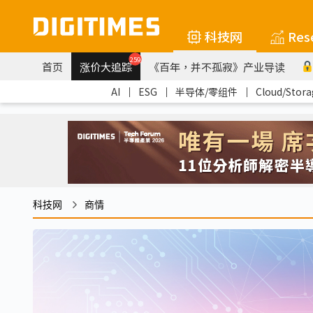
科技网
Res
259
首页
涨价大追踪
《百年，并不孤寂》产业导读
AI
｜
ESG
｜
半导体/零组件
｜
Cloud/Stora
科技网
商情