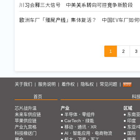
川习会释三大信号 中美关系转向可控竞争新阶段
欧洲车厂「殭屍产线」集体复活？ 中国EV车厂如
1
2
3
关于我们
服务说明
着作权
隐私权
常见问题
|
|
|
|
|
首页
科
芯片战升温
产业
区域
未来车供应链
●
半导体．零组件
●
东南
苹果供应链
●
CarTech．绿能
●
印度
产业九宫格
●
移动．通讯．XR
●
东亚/
科技椽送门
●
AI．智能应用．电商物流
●
国际
展会
●
航太．卫星．军工
●
图表