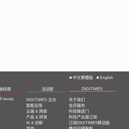
2023 SEMICON TAIWAN展会精选
2023台北国际自动化工业大展展会精选
2023台北国际电脑展COMPUTEX TAIPEI 展会精
选
■
中文繁體版
■
English
DIGITIMES
椽经阁
活动家
 Friends
DIGITIMES 主办
关于我们
智能应用
会员服务
云端 & 网安
科技椽送门
产品 & 研发
科技产业报订阅
AI & 创新
订阅DIGITIMES移动版
其他
整合行销服务