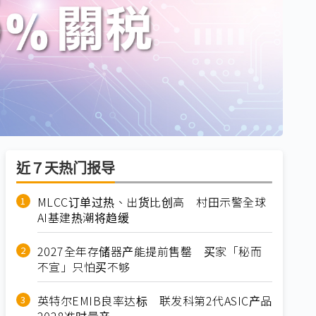
近７天热门报导
MLCC订单过热、出货比创高 村田示警全球
AI基建热潮将趋缓
2027全年存储器产能提前售罄 买家「秘而
不宣」只怕买不够
英特尔EMIB良率达标 联发科第2代ASIC产品
2028准时量产