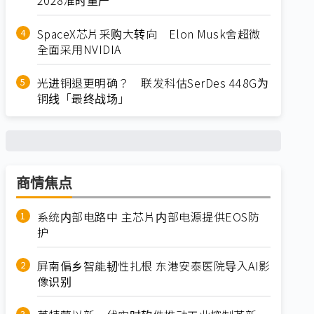
SpaceX芯片采购大转向 Elon Musk舍超微
全面采用NVIDIA
光进铜退更明确？ 联发科估SerDes 448G为
铜线「最终战场」
商情焦点
系统内部电路中 主芯片内部电源提供EOS防
护
屏南偏乡智能韧性扎根 东港安泰医院导入AI影
像识别