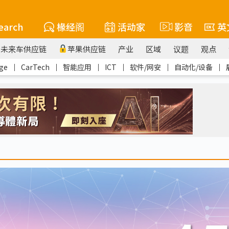
earch
椽经阁
活动家
影音
英
未来车供应链
苹果供应链
产业
区域
议题
观点
ge
｜
CarTech
｜
智能应用
｜
ICT
｜
软件/网安
｜
自动化/设备
｜