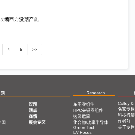
何收编西方没落产能
4
5
>>
Research
技网
Colley &
议题
车用零组件
名家专栏
亚
观点
HPC关键零组件
科技行脚
商情
边缘运算
作者群
中国
展会专区
化合物/功率半导体
关于专栏
Green Tech
EV Focus