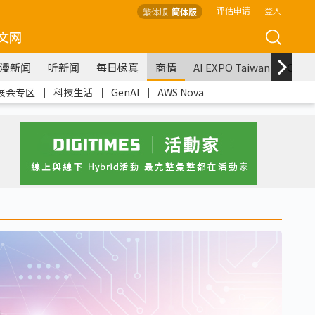
评估申请
登入
繁体版
简体版
文网
漫新闻
听新闻
每日椽真
商情
AI EXPO Taiwan
COM
展会专区
｜
科技生活
｜
GenAI
｜
AWS Nova