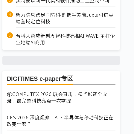
英特蒙以新一代实时软件推动工业控制革新
昕力信息跨足国防科技 携手美商Juxta引进尖
端全域定位科技
台科大育成新创虎智科技亮相AI WAVE 主打企
业地端AI商用
DIGITIMES e-paper专区
📦COMPUTEX 2026 展会直击：精华影音全收
录！最完整科技亮点一次掌握
CES 2026 深度观察｜AI、半导体与移动科技正在
改变什麽？