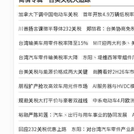
商情专辑－台美关税大追踪
加拿大下调中国电动车关税 首年开放4.9万辆低税
川普扬言课徵半导体232关税 郑丽君：台美协商免
台湾输美车用零件税率降至15% MIT迎两大利多、
台湾汽车零件输美税率大降 东阳、堤维西等零组件
台美关税与能源价格成两大关键 尚腾看好2H26车市
朋程扩产抢攻高效车用元件市场 AI服务器与HVDC模
规避关税大打平价与豪奢双战线 中系电动车4月欧洲
裕融严陈莉莲：汽车、出行与用车事业的协同发展 A
回应232关税优惠上路 东阳：对台湾汽车零件产业