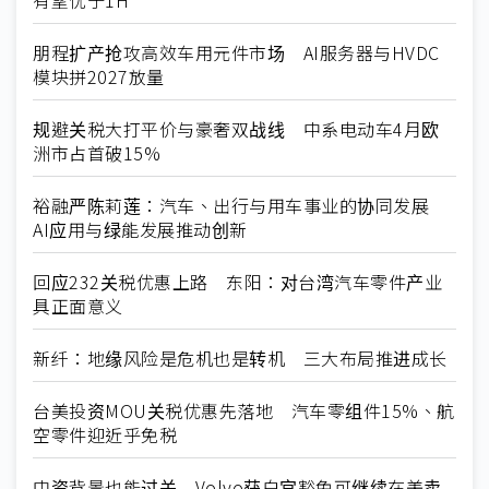
朋程扩产抢攻高效车用元件市场 AI服务器与HVDC
模块拼2027放量
规避关税大打平价与豪奢双战线 中系电动车4月欧
洲市占首破15%
裕融严陈莉莲：汽车、出行与用车事业的协同发展
AI应用与绿能发展推动创新
回应232关税优惠上路 东阳：对台湾汽车零件产业
具正面意义
新纤：地缘风险是危机也是转机 三大布局推进成长
台美投资MOU关税优惠先落地 汽车零组件15%、航
空零件迎近乎免税
中资背景也能过关 Volvo获白宫豁免可继续在美卖