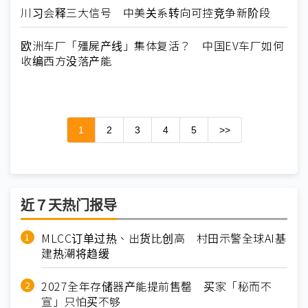
川习会释三大信号 中美关系转向可控竞争新阶段
欧洲车厂「殭屍产线」集体复活？ 中国EV车厂如何
收编西方没落产能
1
2
3
4
5
>>
近７天热门报导
MLCC订单过热、出货比创高 村田示警全球AI基
建热潮将趋缓
2027全年存储器产能提前售罄 买家「秘而不
宣」只怕买不够