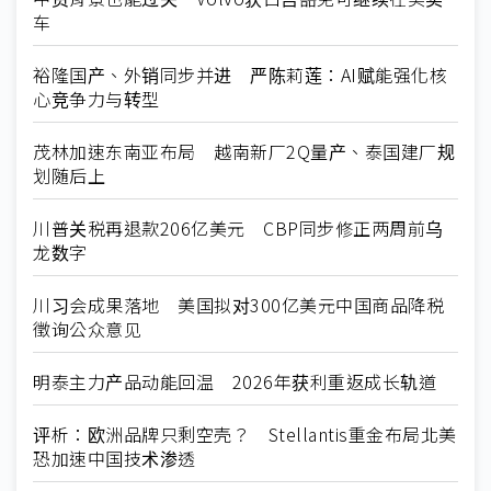
车
裕隆国产、外销同步并进 严陈莉莲：AI赋能强化核
心竞争力与转型
茂林加速东南亚布局 越南新厂2Q量产、泰国建厂规
划随后上
川普关税再退款206亿美元 CBP同步修正两周前乌
龙数字
川习会成果落地 美国拟对300亿美元中国商品降税
徵询公众意见
明泰主力产品动能回温 2026年获利重返成长轨道
评析：欧洲品牌只剩空壳？ Stellantis重金布局北美
恐加速中国技术渗透