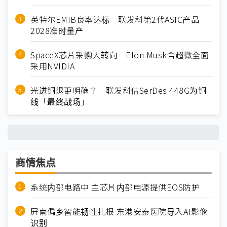
英特尔EMIB良率达标 联发科第2代ASIC产品
2028准时量产
SpaceX芯片采购大转向 Elon Musk舍超微全面
采用NVIDIA
光进铜退更明确？ 联发科估SerDes 448G为铜
线「最终战场」
商情焦点
系统内部电路中 主芯片内部电源提供EOS防护
屏南偏乡智能韧性扎根 东港安泰医院导入AI影像
识别