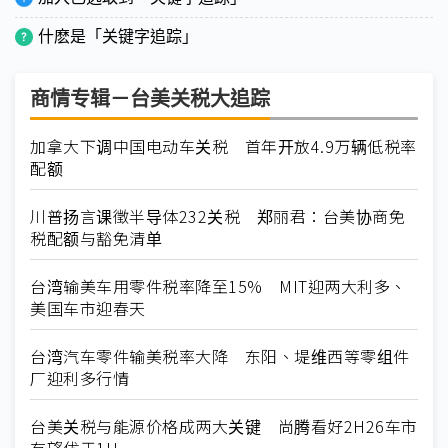
什麽是「关键字追踪」
商情专辑－台美关税大追踪
加拿大下调中国电动车关税 首年开放4.9万辆低税率
配额
川普扬言课徵半导体232关税 郑丽君：台美协商免
税配额与豁免清单
台湾输美车用零件税率降至15% MIT迎两大利多、
美国车市迎春天
台湾汽车零件输美税率大降 东阳、堤维西等零组件
厂迎利多行情
台美关税与能源价格成两大关键 尚腾看好2H26车市
有望优于1H