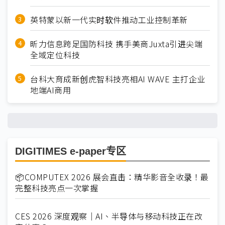
英特蒙以新一代实时软件推动工业控制革新
昕力信息跨足国防科技 携手美商Juxta引进尖端
全域定位科技
台科大育成新创虎智科技亮相AI WAVE 主打企业
地端AI商用
DIGITIMES e-paper专区
📦COMPUTEX 2026 展会直击：精华影音全收录！最
完整科技亮点一次掌握
CES 2026 深度观察｜AI、半导体与移动科技正在改