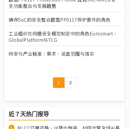
全功能整合与发展趋势
确保SoC的安全整合欧盟PP0117保护要件的角色
工业组织在网络安全规范制定中的角色Eurosmart、
GlobalPlatform与TCG
网安与产业标准：需求、涵盖范围与落实
1
2
近７天热门报导
MLCC订单过热、出货比创高 村田示警全球AI基