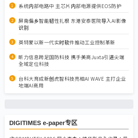
系统内部电路中 主芯片内部电源提供EOS防护
屏南偏乡智能韧性扎根 东港安泰医院导入AI影像
识别
英特蒙以新一代实时软件推动工业控制革新
昕力信息跨足国防科技 携手美商Juxta引进尖端
全域定位科技
台科大育成新创虎智科技亮相AI WAVE 主打企业
地端AI商用
DIGITIMES e-paper专区