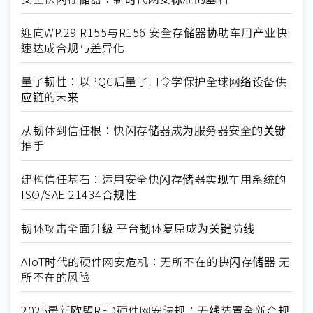
迎向WP.29 R155与R156 安全存储器协助车用产业快
速达成合规与差异化
量子韧性：以PQC后量子口令学保护全球网络设备供
应链的未来
从韧体到信任根：快闪存储器成为服务器安全的关键
推手
建构信任基石：运用安全快闪存储器实现车用系统的
ISO/SAE 21434合规性
韧体攻击全面升级 平台韧体复原成为关键防线
AIoT时代的硬件网安危机：无所不在的快闪存储器 无
所不在的风险
2025最新欧盟RED硬件网安法规：无线装置全新合规