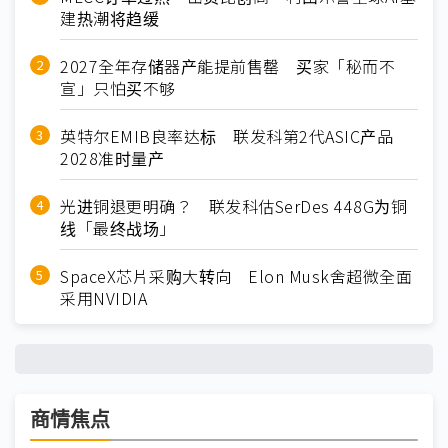
建热潮将趋缓
2027全年存储器产能提前售罄 买家「秘而不
宣」只怕买不够
英特尔EMIB良率达标 联发科第2代ASIC产品
2028准时量产
光进铜退更明确？ 联发科估SerDes 448G为铜
线「最终战场」
SpaceX芯片采购大转向 Elon Musk舍超微全面
采用NVIDIA
商情焦点