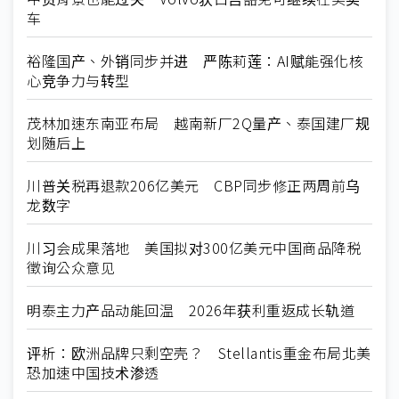
车
裕隆国产、外销同步并进 严陈莉莲：AI赋能强化核
心竞争力与转型
茂林加速东南亚布局 越南新厂2Q量产、泰国建厂规
划随后上
川普关税再退款206亿美元 CBP同步修正两周前乌
龙数字
川习会成果落地 美国拟对300亿美元中国商品降税
徵询公众意见
明泰主力产品动能回温 2026年获利重返成长轨道
评析：欧洲品牌只剩空壳？ Stellantis重金布局北美
恐加速中国技术渗透