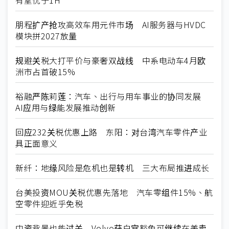
朋程扩产抢攻高效车用元件市场 AI服务器与HVDC
模块拼2027放量
规避关税大打平价与豪奢双战线 中系电动车4月欧
洲市占首破15%
裕融严陈莉莲：汽车、出行与用车事业的协同发展
AI应用与绿能发展推动创新
回应232关税优惠上路 东阳：对台湾汽车零件产业
具正面意义
新纤：地缘风险是危机也是转机 三大布局推进成长
台美投资MOU关税优惠先落地 汽车零组件15%、航
空零件迎近乎免税
中资背景也能过关 Volvo获白宫豁免可继续在美卖