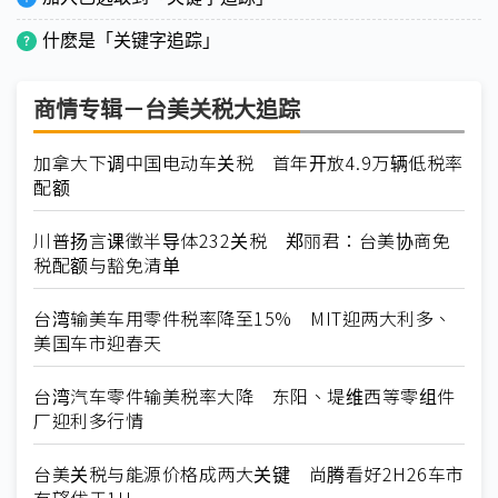
什麽是「关键字追踪」
商情专辑－台美关税大追踪
加拿大下调中国电动车关税 首年开放4.9万辆低税率
配额
川普扬言课徵半导体232关税 郑丽君：台美协商免
税配额与豁免清单
台湾输美车用零件税率降至15% MIT迎两大利多、
美国车市迎春天
台湾汽车零件输美税率大降 东阳、堤维西等零组件
厂迎利多行情
台美关税与能源价格成两大关键 尚腾看好2H26车市
有望优于1H