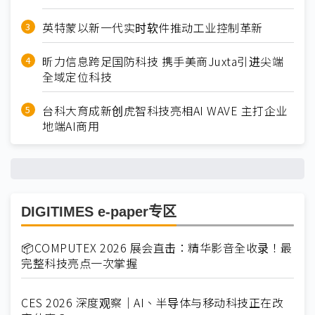
英特蒙以新一代实时软件推动工业控制革新
昕力信息跨足国防科技 携手美商Juxta引进尖端
全域定位科技
台科大育成新创虎智科技亮相AI WAVE 主打企业
地端AI商用
DIGITIMES e-paper专区
📦COMPUTEX 2026 展会直击：精华影音全收录！最
完整科技亮点一次掌握
CES 2026 深度观察｜AI、半导体与移动科技正在改