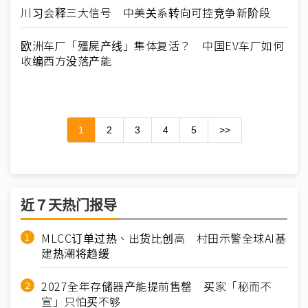
川习会释三大信号 中美关系转向可控竞争新阶段
欧洲车厂「殭屍产线」集体复活？ 中国EV车厂如何
收编西方没落产能
1
2
3
4
5
>>
近７天热门报导
MLCC订单过热、出货比创高 村田示警全球AI基
建热潮将趋缓
2027全年存储器产能提前售罄 买家「秘而不
宣」只怕买不够