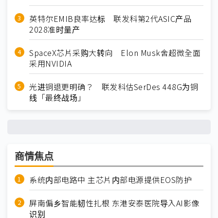
英特尔EMIB良率达标 联发科第2代ASIC产品
2028准时量产
SpaceX芯片采购大转向 Elon Musk舍超微全面
采用NVIDIA
光进铜退更明确？ 联发科估SerDes 448G为铜
线「最终战场」
商情焦点
系统内部电路中 主芯片内部电源提供EOS防护
屏南偏乡智能韧性扎根 东港安泰医院导入AI影像
识别