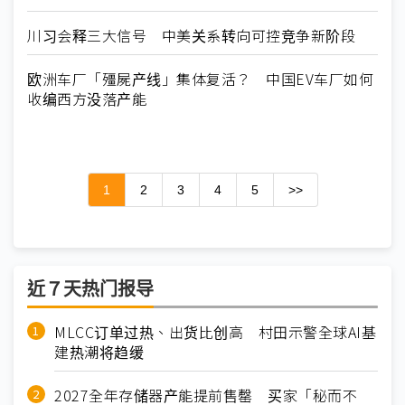
川习会释三大信号 中美关系转向可控竞争新阶段
欧洲车厂「殭屍产线」集体复活？ 中国EV车厂如何
收编西方没落产能
1
2
3
4
5
>>
近７天热门报导
MLCC订单过热、出货比创高 村田示警全球AI基
建热潮将趋缓
2027全年存储器产能提前售罄 买家「秘而不