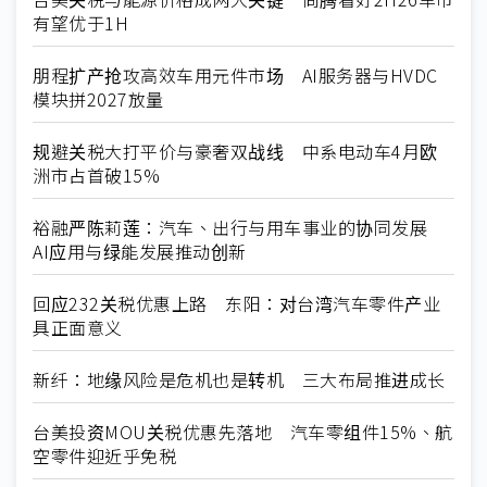
有望优于1H
朋程扩产抢攻高效车用元件市场 AI服务器与HVDC
模块拼2027放量
规避关税大打平价与豪奢双战线 中系电动车4月欧
洲市占首破15%
裕融严陈莉莲：汽车、出行与用车事业的协同发展
AI应用与绿能发展推动创新
回应232关税优惠上路 东阳：对台湾汽车零件产业
具正面意义
新纤：地缘风险是危机也是转机 三大布局推进成长
台美投资MOU关税优惠先落地 汽车零组件15%、航
空零件迎近乎免税