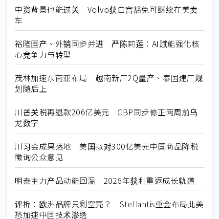
中资背景也能过关 Volvo获白宫豁免可继续在美卖
车
裕隆国产、外销同步并进 严陈莉莲：AI赋能强化核
心竞争力与转型
茂林加速东南亚布局 越南新厂2Q量产、泰国建厂规
划随后上
川普关税再退款206亿美元 CBP同步修正两周前乌
龙数字
川习会成果落地 美国拟对300亿美元中国商品降税
徵询公众意见
明泰主力产品动能回温 2026年获利重返成长轨道
评析：欧洲品牌只剩空壳？ Stellantis重金布局北美
恐加速中国技术渗透