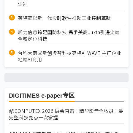
识别
英特蒙以新一代实时软件推动工业控制革新
昕力信息跨足国防科技 携手美商Juxta引进尖端
全域定位科技
台科大育成新创虎智科技亮相AI WAVE 主打企业
地端AI商用
DIGITIMES e-paper专区
📦COMPUTEX 2026 展会直击：精华影音全收录！最
完整科技亮点一次掌握