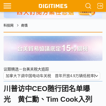
科技网
商情
议题精选－台美关税大追踪
川普访中CEO随行团名单曝
光 黄仁勳、Tim Cook入列