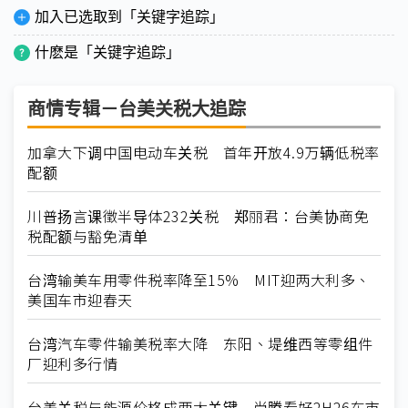
加入已选取到「关键字追踪」
什麽是「关键字追踪」
商情专辑－台美关税大追踪
加拿大下调中国电动车关税 首年开放4.9万辆低税率
配额
川普扬言课徵半导体232关税 郑丽君：台美协商免
税配额与豁免清单
台湾输美车用零件税率降至15% MIT迎两大利多、
美国车市迎春天
台湾汽车零件输美税率大降 东阳、堤维西等零组件
厂迎利多行情
台美关税与能源价格成两大关键 尚腾看好2H26车市