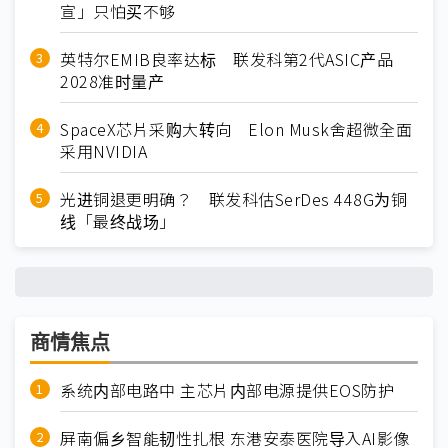
宣」只怕买不够
英特尔EMIB良率达标 联发科第2代ASIC产品
2028准时量产
SpaceX芯片采购大转向 Elon Musk舍超微全面
采用NVIDIA
光进铜退更明确？ 联发科估SerDes 448G为铜
线「最终战场」
商情焦点
系统内部电路中 主芯片内部电源提供EOS防护
屏南偏乡智能韧性扎根 东港安泰医院导入AI影像