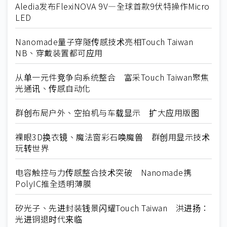
Aledia发布FlexiNOVA 9V—全球首款9伏特操作Micro
LED
Nanomade量子穿隧传感技术亮相Touch Taiwan
NB、穿戴装置都可应用
从单一元件竞争向系统整合 富采Touch Taiwan聚焦
光通讯、传感自动化
群创布局户外、空拍机与车载显示 扩大应用版图
裸眼3D换衣镜、魔法窗彩石唤魔兽 群创用显示技术
玩转世界
电容触控与力传感整合技术突破 Nanomade携
PolyIC推全透明薄膜
矽光子、先进封装钱景闪耀Touch Taiwan 洪进扬：
光进铜退时代来临