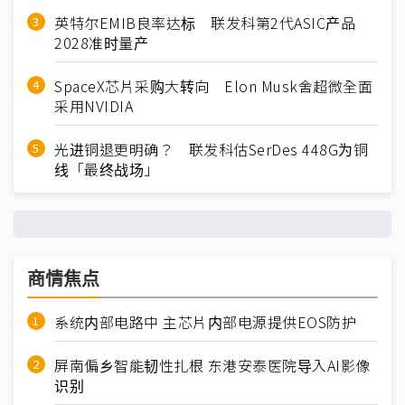
英特尔EMIB良率达标 联发科第2代ASIC产品
2028准时量产
SpaceX芯片采购大转向 Elon Musk舍超微全面
采用NVIDIA
光进铜退更明确？ 联发科估SerDes 448G为铜
线「最终战场」
商情焦点
系统内部电路中 主芯片内部电源提供EOS防护
屏南偏乡智能韧性扎根 东港安泰医院导入AI影像
识别