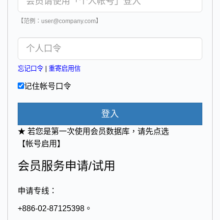
【范例：user@company.com】
忘记口令
|
重寄启用信
记住帐号口令
登入
★ 若您是第一次使用会员数据库，请先点选
【帐号启用】
会员服务申请/试用
申请专线：
+886-02-87125398。