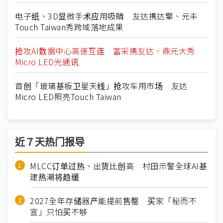
电子纸、3D显微手术应用吸睛 友达携达擎、元丰
Touch Taiwan秀跨域落地成果
抢攻AI数据中心高速互连 富采携友达、鼎元大秀
Micro LED光通讯
首创「玻璃基板卫星天线」抢攻车用市场 友达
Micro LED照亮Touch Taiwan
近７天热门报导
MLCC订单过热、出货比创高 村田示警全球AI基
建热潮将趋缓
2027全年存储器产能提前售罄 买家「秘而不
宣」只怕买不够