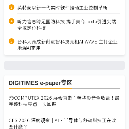
英特蒙以新一代实时软件推动工业控制革新
昕力信息跨足国防科技 携手美商Juxta引进尖端
全域定位科技
台科大育成新创虎智科技亮相AI WAVE 主打企业
地端AI商用
DIGITIMES e-paper专区
📦COMPUTEX 2026 展会直击：精华影音全收录！最
完整科技亮点一次掌握
CES 2026 深度观察｜AI、半导体与移动科技正在改
变什麽？