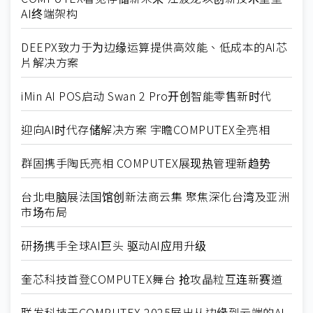
AI终端架构
DEEPX致力于为边缘运算提供高效能、低成本的AI芯
片解决方案
iMin AI POS启动 Swan 2 Pro开创智能零售新时代
迎向AI时代存储解决方案 宇瞻COMPUTEX全亮相
群固携手陶氏亮相 COMPUTEX展现热管理新趋势
台北电脑展法国馆创新法商云集 聚焦深化台湾及亚洲
市场布局
研扬携手全球AI巨头 驱动AI应用升级
奎芯科技首登COMPUTEX舞台 抢攻晶粒互连新赛道
联发科技于COMPUTEX 2025展出从边缘到云端的AI