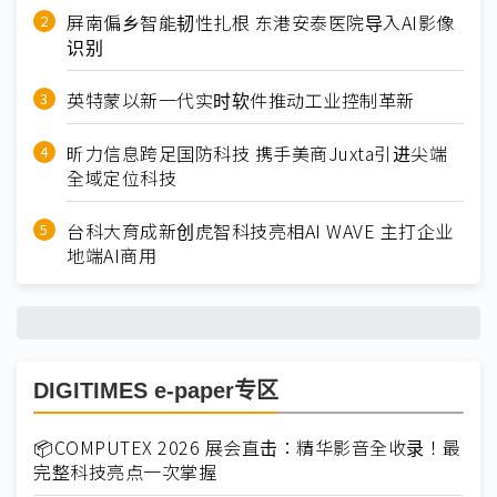
屏南偏乡智能韧性扎根 东港安泰医院导入AI影像
识别
英特蒙以新一代实时软件推动工业控制革新
昕力信息跨足国防科技 携手美商Juxta引进尖端
全域定位科技
台科大育成新创虎智科技亮相AI WAVE 主打企业
地端AI商用
DIGITIMES e-paper专区
📦COMPUTEX 2026 展会直击：精华影音全收录！最
完整科技亮点一次掌握