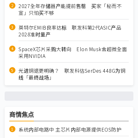
2027全年存储器产能提前售罄 买家「秘而不
宣」只怕买不够
英特尔EMIB良率达标 联发科第2代ASIC产品
2028准时量产
SpaceX芯片采购大转向 Elon Musk舍超微全面
采用NVIDIA
光进铜退更明确？ 联发科估SerDes 448G为铜
线「最终战场」
商情焦点
系统内部电路中 主芯片内部电源提供EOS防护