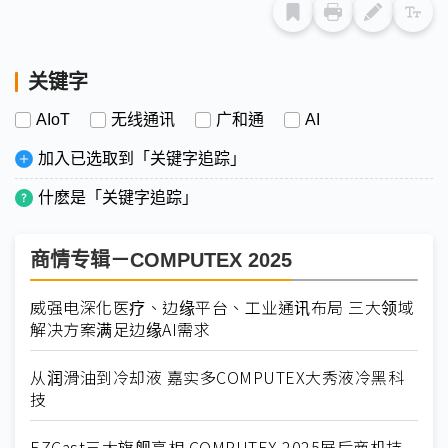
关键字
AIoT
无线通讯
广和通
AI
加入已选取到「关键字追踪」
什麽是「关键字追踪」
商情专辑－COMPUTEX 2025
威强电深化医疗、边缘平台、工业通讯布局 三大领域
解决方案满足边缘AI需求
从润滑油到冷却液 嘉实多COMPUTEX大秀液冷黑科
技
EZCast三大旗舰亮相 COMPUTEX 2025展后商机持