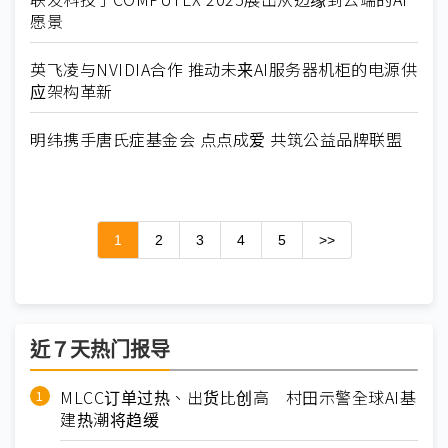
愿景
英飞凌与NVIDIA合作 推动未来AI服务器机柜的电源供
应架构革新
明纬携手唐氏症基金会 点点成爱 共筑公益品牌联盟
1
2
3
4
5
>>
近７天热门报导
MLCC订单过热、出货比创高 村田示警全球AI基
建热潮将趋缓