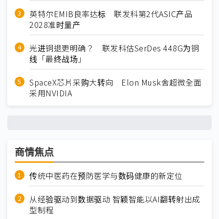
英特尔EMIB良率达标 联发科第2代ASIC产品
2028准时量产
光进铜退更明确？ 联发科估SerDes 448G为铜
线「最终战场」
SpaceX芯片采购大转向 Elon Musk舍超微全面
采用NVIDIA
商情焦点
传统中医药在预防医学与数码健康的新定位
从经验驱动到数据驱动 智颖智能以AI翻转射出成
型制程