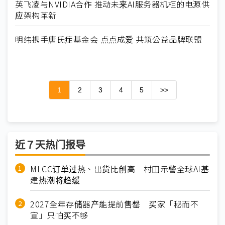
英飞凌与NVIDIA合作 推动未来AI服务器机柜的电源供
应架构革新
明纬携手唐氏症基金会 点点成爱 共筑公益品牌联盟
1
2
3
4
5
>>
近７天热门报导
MLCC订单过热、出货比创高 村田示警全球AI基
建热潮将趋缓
2027全年存储器产能提前售罄 买家「秘而不
宣」只怕买不够