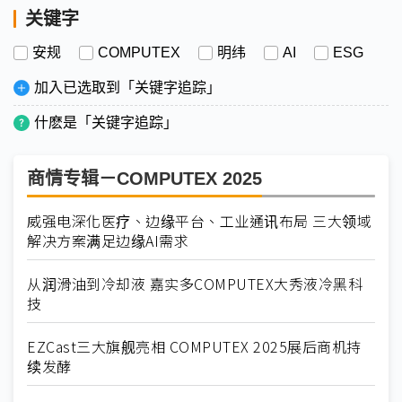
关键字
安规
COMPUTEX
明纬
AI
ESG
加入已选取到「关键字追踪」
什麽是「关键字追踪」
商情专辑－COMPUTEX 2025
威强电深化医疗、边缘平台、工业通讯布局 三大领域
解决方案满足边缘AI需求
从润滑油到冷却液 嘉实多COMPUTEX大秀液冷黑科
技
EZCast三大旗舰亮相 COMPUTEX 2025展后商机持
续发酵