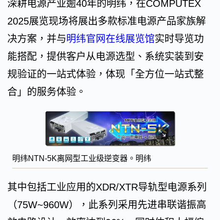
深耕电源产业逾40年的明纬，在COMPUTEX
2025展览现场将展出多款标准电源产品家族解
决方案，并与
明纬官网在线展览馆
实时导览功
能搭配，提供客户从电源选型、系统实装到安
规验证的一站式体验，体现「全方位一站式整
合」的服务体验。
明纬NTN-5K离网型工业级逆变器。明纬
其中包括工业应用的XDR/XTR导轨型电源系列
（75W~960W），此系列采用先进串联谐振高