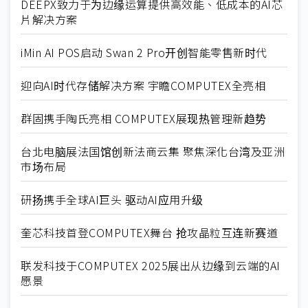
DEEPX致力于为边缘运算提供高效能、低成本的AI芯
片解决方案
iMin AI POS启动 Swan 2 Pro开创智能零售新时代
迎向AI时代存储解决方案 宇瞻COMPUTEX全亮相
群固携手陶氏亮相 COMPUTEX展现热管理新趋势
台北电脑展法国馆创新法商云集 聚焦深化台湾及亚洲
市场布局
研扬携手全球AI巨头 驱动AI应用升级
奎芯科技首登COMPUTEX舞台 抢攻晶粒互连新赛道
联发科技于COMPUTEX 2025展出从边缘到云端的AI
愿景