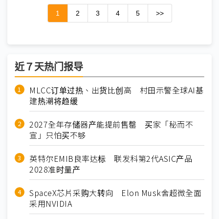
1
2
3
4
5
>>
近７天热门报导
MLCC订单过热、出货比创高 村田示警全球AI基
建热潮将趋缓
2027全年存储器产能提前售罄 买家「秘而不
宣」只怕买不够
英特尔EMIB良率达标 联发科第2代ASIC产品
2028准时量产
SpaceX芯片采购大转向 Elon Musk舍超微全面
采用NVIDIA