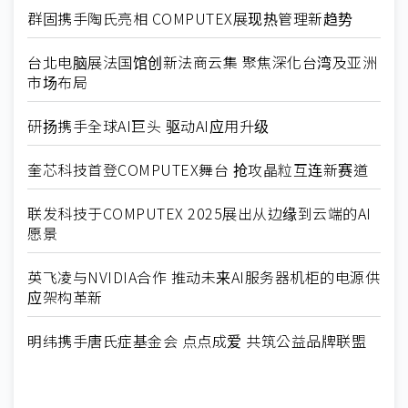
群固携手陶氏亮相 COMPUTEX展现热管理新趋势
台北电脑展法国馆创新法商云集 聚焦深化台湾及亚洲
市场布局
研扬携手全球AI巨头 驱动AI应用升级
奎芯科技首登COMPUTEX舞台 抢攻晶粒互连新赛道
联发科技于COMPUTEX 2025展出从边缘到云端的AI
愿景
英飞凌与NVIDIA合作 推动未来AI服务器机柜的电源供
应架构革新
明纬携手唐氏症基金会 点点成爱 共筑公益品牌联盟