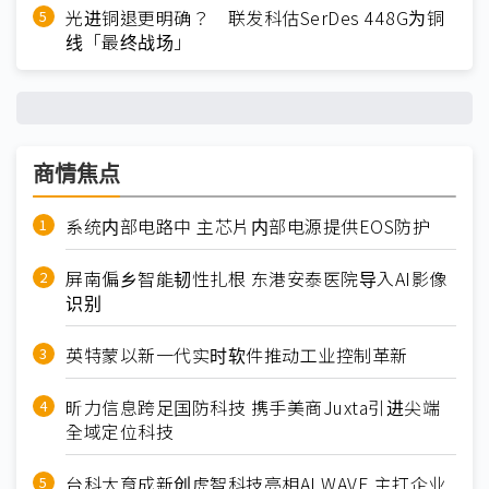
光进铜退更明确？ 联发科估SerDes 448G为铜
线「最终战场」
商情焦点
系统内部电路中 主芯片内部电源提供EOS防护
屏南偏乡智能韧性扎根 东港安泰医院导入AI影像
识别
英特蒙以新一代实时软件推动工业控制革新
昕力信息跨足国防科技 携手美商Juxta引进尖端
全域定位科技
台科大育成新创虎智科技亮相AI WAVE 主打企业