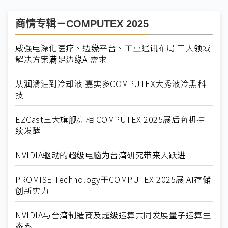
商情专辑－COMPUTEX 2025
威强电深化医疗、边缘平台、工业通讯布局 三大领域
解决方案满足边缘AI需求
从润滑油到冷却液 嘉实多COMPUTEX大秀液冷黑科
技
EZCast三大旗舰亮相 COMPUTEX 2025展后商机持
续发酵
NVIDIA驱动的超级电脑为台湾研究带来大跃进
PROMISE Technology于COMPUTEX 2025展 AI存储
创新实力
NVIDIA与台湾制造商及超级运算共同发展量子运算生
态系