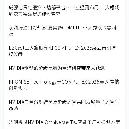
威强电深化医疗、边缘平台、工业通讯布局 三大领域
解决方案满足边缘AI需求
从润滑油到冷却液 嘉实多COMPUTEX大秀液冷黑科
技
EZCast三大旗舰亮相 COMPUTEX 2025展后商机持
续发酵
NVIDIA驱动的超级电脑为台湾研究带来大跃进
PROMISE Technology于COMPUTEX 2025展 AI存储
创新实力
NVIDIA与台湾制造商及超级运算共同发展量子运算生
态系
达明透过NVIDIA Omniverse打造智能工厂AI检测方案