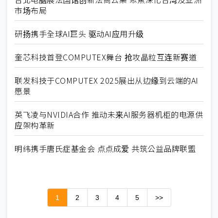
市场布局
研扬携手全球AI巨头 驱动AI应用升级
奎芯科技首登COMPUTEX舞台 抢攻晶粒互连新赛道
联发科技于COMPUTEX 2025展出从边缘到云端的AI
愿景
英飞凌与NVIDIA合作 推动未来AI服务器机柜的电源供
应架构革新
明纬携手唐氏症基金会 点点成爱 共筑公益品牌联盟
1
2
3
4
5
>>