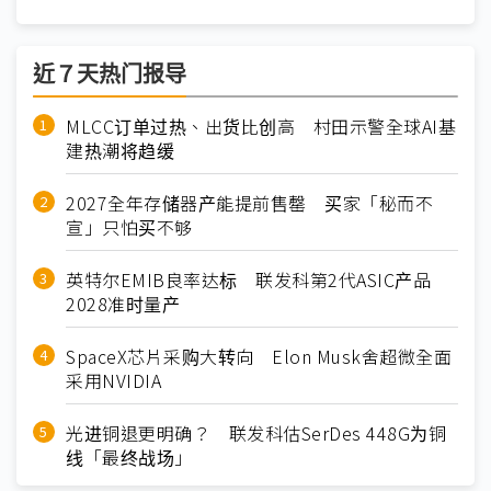
近７天热门报导
MLCC订单过热、出货比创高 村田示警全球AI基
建热潮将趋缓
2027全年存储器产能提前售罄 买家「秘而不
宣」只怕买不够
英特尔EMIB良率达标 联发科第2代ASIC产品
2028准时量产
SpaceX芯片采购大转向 Elon Musk舍超微全面
采用NVIDIA
光进铜退更明确？ 联发科估SerDes 448G为铜
线「最终战场」