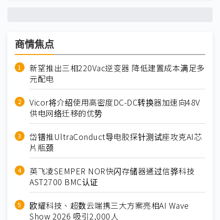
商情焦点
新望推出三相220Vac逆变器 降低建置成本满足多
元配电
Vicor将介绍使用高密度DC-DC转换器加速向48V
供电网络迁移的优势
岱镨推UltraConduct导电胶探针测试座攻克AI芯
片瓶颈
英飞凌SEMPER NOR快闪存储器通过信骅科技
AST2700 BMC认证
欧耀科技、超数云端携三大方案亮相AI Wave
Show 2026 吸引2,000人