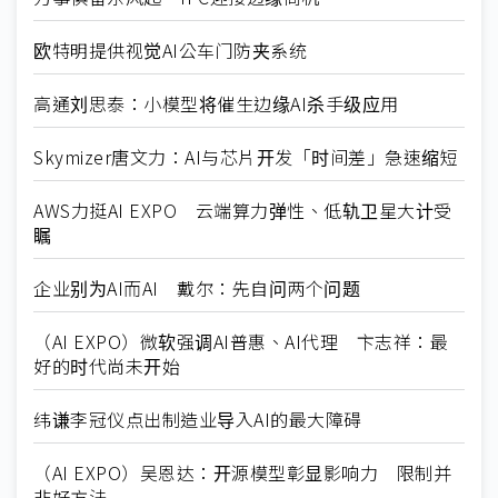
欧特明提供视觉AI公车门防夹系统
高通刘思泰：小模型将催生边缘AI杀手级应用
Skymizer唐文力：AI与芯片开发「时间差」急速缩短
AWS力挺AI EXPO 云端算力弹性、低轨卫星大计受
瞩
企业别为AI而AI 戴尔：先自问两个问题
（AI EXPO）微软强调AI普惠、AI代理 卞志祥：最
好的时代尚未开始
纬谦李冠仪点出制造业导入AI的最大障碍
（AI EXPO）吴恩达：开源模型彰显影响力 限制并
非好方法