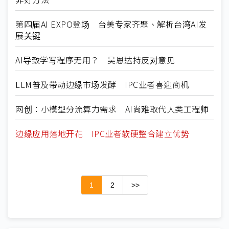
第四届AI EXPO登场 台美专家齐聚、解析台湾AI发
展关键
AI导致学写程序无用？ 吴恩达持反对意见
LLM普及带动边缘市场发酵 IPC业者喜迎商机
网创：小模型分流算力需求 AI尚难取代人类工程师
边缘应用落地开花 IPC业者软硬整合建立优势
1
2
>>