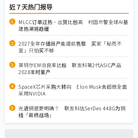
近７天热门报导
MLCC订单过热、出货比创高 村田示警全球AI基
建热潮将趋缓
2027全年存储器产能提前售罄 买家「秘而不
宣」只怕买不够
英特尔EMIB良率达标 联发科第2代ASIC产品
2028准时量产
SpaceX芯片采购大转向 Elon Musk舍超微全面
采用NVIDIA
光进铜退更明确？ 联发科估SerDes 448G为铜
线「最终战场」