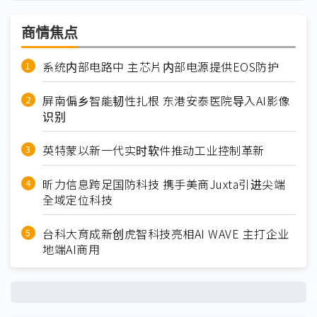
商情焦点
系统内部电路中 主芯片内部电源提供EOS防护
屏南偏乡智能韧性扎根 东港安泰医院导入AI影像
识别
英特蒙以新一代实时软件推动工业控制革新
昕力信息跨足国防科技 携手美商Juxta引进尖端
全域定位科技
台科大育成新创虎智科技亮相AI WAVE 主打企业
地端AI商用