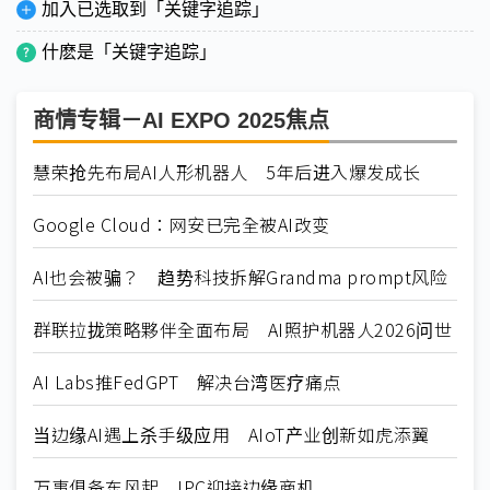
加入已选取到「关键字追踪」
什麽是「关键字追踪」
商情专辑－AI EXPO 2025焦点
慧荣抢先布局AI人形机器人 5年后进入爆发成长
Google Cloud：网安已完全被AI改变
AI也会被骗？ 趋势科技拆解Grandma prompt风险
群联拉拢策略夥伴全面布局 AI照护机器人2026问世
AI Labs推FedGPT 解决台湾医疗痛点
当边缘AI遇上杀手级应用 AIoT产业创新如虎添翼
万事俱备东风起 IPC迎接边缘商机